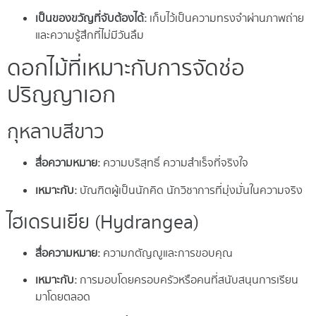
เป็นของขวัญที่จับต้องได้:
เก็บไว้เป็นความทรงจำผ่านภาพถ่าย
และความรู้สึกที่ไม่มีวันลืม
ดอกไม้ที่เหมาะกับการจัดช่อ
ปริญญาเอก
กุหลาบสีขาว
สื่อความหมาย:
ความบริสุทธิ์ ความสำเร็จที่จริงใจ
เหมาะกับ:
บัณฑิตผู้เป็นนักคิด นักวิชาการที่มุ่งมั่นในความจริง
ไฮเดรนเยีย (Hydrangea)
สื่อความหมาย:
ความกตัญญูและการขอบคุณ
เหมาะกับ:
การมอบโดยครอบครัวหรือคนที่สนับสนุนการเรียน
มาโดยตลอด