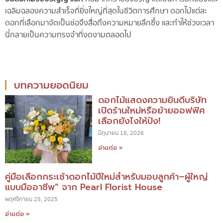
เฉลิมฉลองความสำเร็จที่ยิ่งใหญ่ที่สุดในชีวิตการศึกษา ดอกไม้แต่ละ
ดอกที่เลือกมาจัดเป็นช่อจึงสื่อถึงความหมายลึกซึ้ง และทำให้ช่วงเวลา
นี้กลายเป็นความทรงจำที่งดงามตลอดไป
บทความยอดนิยม
ดอกไม้แสดงความยินดีบริษัท
เปิดร้านใหม่หรือย้ายออฟฟิศ
เลือกยังไงให้ปัง!
มิถุนายน 16, 2026
อ่านต่อ »
คู่มือเลือกกระเช้าดอกไม้ปีใหม่สำหรับมอบลูกค้า–ผู้ใหญ่
แบบมืออาชีพ” จาก Pearl Florist House
พฤศจิกายน 25, 2025
อ่านต่อ »