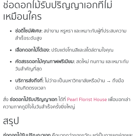
ช่อดอกไม้รับปริญญาเอกที่ไม่
เหมือนใคร
ช่อดีไซน์พิเศษ:
สง่างาม หรูหรา และเหมาะกับผู้ที่ประสบความ
สำเร็จระดับสูง
เลือกดอกไม้ได้เอง:
ปรับแต่งโทนสีและสไตล์ตามใจคุณ
คัดสรรดอกไม้คุณภาพพรีเมียม:
สดใหม่ ทนทาน และเหมาะกับ
วันสำคัญที่สุด
บริการส่งถึงที่:
ไม่ว่าจะเป็นมหาวิทยาลัยหรือบ้าน → ถึงมือ
บัณฑิตตรงเวลา
สั่ง
ช่อดอกไม้รับปริญญาเอก
ได้ที่
Pearl Florist House
เพื่อบอกเล่า
ความภาคภูมิใจในวันสำเร็จครั้งยิ่งใหญ่
สรุป
ช่อดอกไม้รับปริญญาเอก
คือมากกว่าของขวัญ แต่เป็นการยกย่องและ