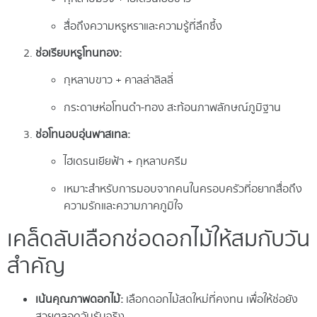
สื่อถึงความหรูหราและความรู้ที่ลึกซึ้ง
ช่อเรียบหรูโทนทอง:
กุหลาบขาว + คาลล่าลิลลี่
กระดาษห่อโทนดำ-ทอง สะท้อนภาพลักษณ์ภูมิฐาน
ช่อโทนอบอุ่นพาสเทล:
ไฮเดรนเยียฟ้า + กุหลาบครีม
เหมาะสำหรับการมอบจากคนในครอบครัวที่อยากสื่อถึง
ความรักและความภาคภูมิใจ
เคล็ดลับเลือกช่อดอกไม้ให้สมกับวัน
สำคัญ
เน้นคุณภาพดอกไม้:
เลือกดอกไม้สดใหม่ที่คงทน เพื่อให้ช่อยัง
สวยตลอดวันรับจริง