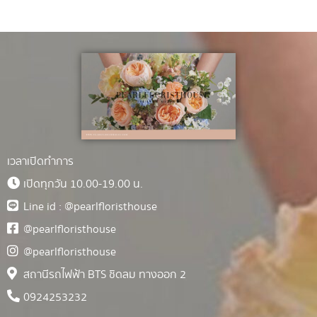
เวลาเปิดทำการ
เปิดทุกวัน 10.00-19.00 น.
Line id : @pearlfloristhouse
@pearlfloristhouse
@pearlfloristhouse
สถานีรถไฟฟ้า BTS ชิดลม ทางออก 2
0924253232