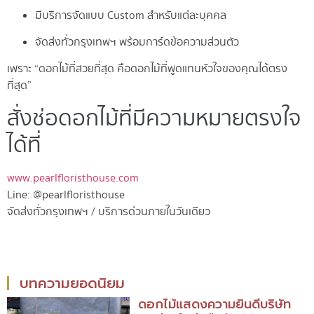
มีบริการจัดแบบ Custom สำหรับแต่ละบุคคล
จัดส่งทั่วกรุงเทพฯ พร้อมการ์ดข้อความส่วนตัว
เพราะ “ดอกไม้ที่สวยที่สุด คือดอกไม้ที่พูดแทนหัวใจของคุณได้ตรง
ที่สุด”
สั่งช่อดอกไม้ที่มีความหมายตรงใจ
ได้ที่
www.pearlfloristhouse.com
Line: @pearlfloristhouse
จัดส่งทั่วกรุงเทพฯ / บริการด่วนภายในวันเดียว
บทความยอดนิยม
ดอกไม้แสดงความยินดีบริษัท