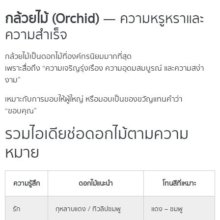
กล้วยไม้ (Orchid)
— ความหรูหราและ
ความสำเร็จ
กล้วยไม้เป็นดอกไม้ที่องค์กรนิยมมากที่สุด
เพราะสื่อถึง “ความเจริญรุ่งเรือง ความอุดมสมบูรณ์ และความสง่า
งาม”
เหมาะกับการมอบให้ผู้ใหญ่ หรือมอบเป็นของขวัญแทนคำว่า
“ขอบคุณ”
รวมไอเดียช่อดอกไม้ตามความ
หมาย
ความรู้สึก
ดอกไม้แนะนำ
โทนสีที่เหมาะ
รัก
กุหลาบแดง / ทิวลิปชมพู
แดง – ชมพู