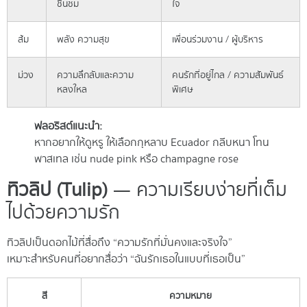
ชื่นชม
ใจ
ส้ม
พลัง ความสุข
เพื่อนร่วมงาน / ผู้บริหาร
ม่วง
ความลึกลับและความ
คนรักที่อยู่ไกล / ความสัมพันธ์
หลงใหล
พิเศษ
ฟลอริสต์แนะนำ:
หากอยากให้ดูหรู ให้เลือกกุหลาบ Ecuador กลีบหนา โทน
พาสเทล เช่น nude pink หรือ champagne rose
ทิวลิป (Tulip)
— ความเรียบง่ายที่เต็ม
ไปด้วยความรัก
ทิวลิปเป็นดอกไม้ที่สื่อถึง “ความรักที่มั่นคงและจริงใจ”
เหมาะสำหรับคนที่อยากสื่อว่า “ฉันรักเธอในแบบที่เธอเป็น”
สี
ความหมาย