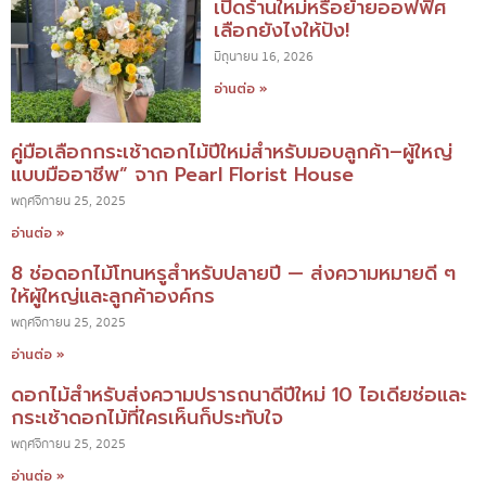
เปิดร้านใหม่หรือย้ายออฟฟิศ
เลือกยังไงให้ปัง!
มิถุนายน 16, 2026
อ่านต่อ »
คู่มือเลือกกระเช้าดอกไม้ปีใหม่สำหรับมอบลูกค้า–ผู้ใหญ่
แบบมืออาชีพ” จาก Pearl Florist House
พฤศจิกายน 25, 2025
อ่านต่อ »
8 ช่อดอกไม้โทนหรูสำหรับปลายปี — ส่งความหมายดี ๆ
ให้ผู้ใหญ่และลูกค้าองค์กร
พฤศจิกายน 25, 2025
อ่านต่อ »
ดอกไม้สำหรับส่งความปรารถนาดีปีใหม่ 10 ไอเดียช่อและ
กระเช้าดอกไม้ที่ใครเห็นก็ประทับใจ
พฤศจิกายน 25, 2025
อ่านต่อ »