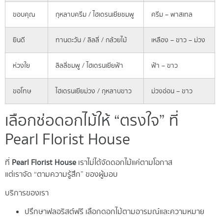
ขอบคุณ
กุหลาบครีม / ไฮเดรนเยียชมพู
ครีม – พาสเทล
ยินดี
ทานตะวัน / ลิลลี่ / กล้วยไม้
เหลือง – ขาว – ม่วง
ห่วงใย
ลิลลี่ชมพู / ไฮเดรนเยียฟ้า
ฟ้า – ขาว
ขอโทษ
ไฮเดรนเยียม่วง / กุหลาบขาว
ม่วงอ่อน – ขาว
เลือกช่อดอกไม้ให้ “ตรงใจ” ที่
Pearl Florist House
ที่
Pearl Florist House
เราไม่ได้จัดดอกไม้แค่ตามโอกาส
แต่เราจัด “ตามความรู้สึก” ของผู้มอบ
บริการของเรา
ปรึกษาฟลอริสต์ฟรี เลือกดอกไม้ตามอารมณ์และความหมาย