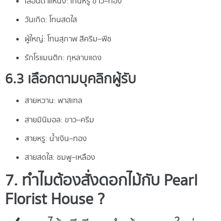
เลื่อนตำแหน่ง: โทนหรู ขาว–ทอง
วันเกิด: โทนสดใส
ผู้ใหญ่: โทนสุภาพ สีครีม–พีช
รักโรแมนติก: กุหลาบแดง
6.3 เลือกตามบุคลิกผู้รับ
สายหวาน: พาสเทล
สายมินิมอล: ขาว–ครีม
สายหรู: น้ำเงิน–ทอง
สายสดใส: ชมพู–เหลือง
7. ทำไมต้องสั่งดอกไม้กับ Pearl
Florist House ?