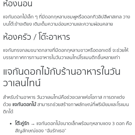
ห้องนอน
แจกันดอกไม้เล็ก ๆ ที่มีดอกกุหลาบชมพูหรือดอกทิวลิปสีพาสเทล วาง
บนโต๊ะข้างเตียง เติมเต็มความอ่อนหวานและความผ่อนคลาย
ห้องครัว / โต๊ะอาหาร
แจกันทรงกลมขนาดกลางที่มีดอกกุหลาบขาวหรือดอกเดซี่ จะช่วยให้
บรรยากาศการทานอาหารในวันวาเลนไทน์โรแมนติกขึ้นหลายเท่า
แจกันดอกไม้กับร้านอาหารในวัน
วาเลนไทน์
สำหรับร้านอาหาร วันวาเลนไทน์คือช่วงเวลาแห่งโอกาส การตกแต่ง
ด้วย
แจกันดอกไม้
สามารถช่วยสร้างภาพลักษณ์ที่พรีเมียมและโรแมน
ติกได้
โต๊ะคู่รัก
→ แจกันดอกไม้ขนาดเล็กพร้อมกุหลาบแดง 3 ดอก คือ
สัญลักษณ์ของ “ฉันรักเธอ”