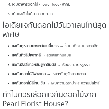
เติมอาหารดอกไม้ (flower food) หากมี
เก็บแจกันในที่อากาศถ่ายเท
ไอเดียแจกันดอกไม้วันวาเลนไทน์สุด
พิเศษ
แจกันกุหลาบแดงผสมเบบี้เบรธ
→ โรแมนติกแบบคลาสสิก
แจกันทิวลิปหลากสี
→ สดใสและทันสมัย
แจกันลิลลี่ขาวผสมยูคาลิปตัส
→ เรียบง่ายแต่หรูหรา
แจกันดอกไม้สีพาสเทล
→ เหมาะกับคู่รักสายหวาน
แจกันดอกไม้สีโทนเข้ม
→ เพิ่มความดราม่าและความมีสไตล์
ทำไมควรเลือกแจกันดอกไม้จาก
Pearl Florist House?