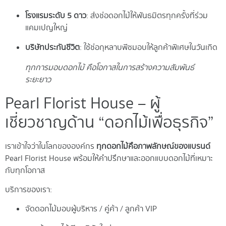
โรงแรมระดับ 5 ดาว
: ส่งช่อดอกไม้ให้พันธมิตรทุกครั้งที่ร่วม
แคมเปญใหญ่
บริษัทประกันชีวิต
: ใช้ช่อกุหลาบพีชมอบให้ลูกค้าพิเศษในวันเกิด
ทุกการมอบดอกไม้ คือโอกาสในการสร้างความสัมพันธ์
ระยะยาว
Pearl Florist House – ผู้
เชี่ยวชาญด้าน “ดอกไม้เพื่อธุรกิจ”
เราเข้าใจว่าในโลกขององค์กร
ทุกดอกไม้คือภาพลักษณ์ของแบรนด์
Pearl Florist House พร้อมให้คำปรึกษาและออกแบบดอกไม้ที่เหมาะ
กับทุกโอกาส
บริการของเรา:
จัดดอกไม้มอบผู้บริหาร / คู่ค้า / ลูกค้า VIP