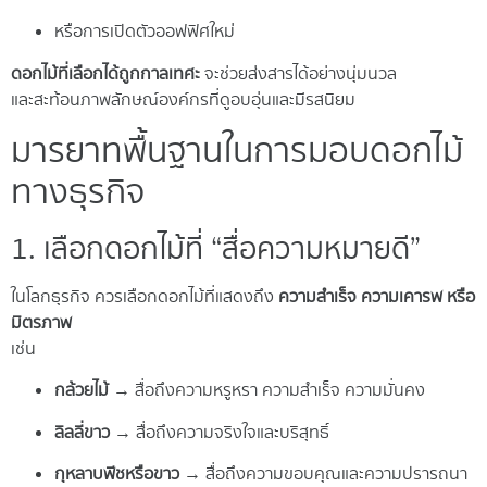
หรือการเปิดตัวออฟฟิศใหม่
ดอกไม้ที่เลือกได้ถูกกาลเทศะ
จะช่วยส่งสารได้อย่างนุ่มนวล
และสะท้อนภาพลักษณ์องค์กรที่ดูอบอุ่นและมีรสนิยม
มารยาทพื้นฐานในการมอบดอกไม้
ทางธุรกิจ
1. เลือกดอกไม้ที่ “สื่อความหมายดี”
ในโลกธุรกิจ ควรเลือกดอกไม้ที่แสดงถึง
ความสำเร็จ ความเคารพ หรือ
มิตรภาพ
เช่น
กล้วยไม้
→ สื่อถึงความหรูหรา ความสำเร็จ ความมั่นคง
ลิลลี่ขาว
→ สื่อถึงความจริงใจและบริสุทธิ์
กุหลาบพีชหรือขาว
→ สื่อถึงความขอบคุณและความปรารถนา