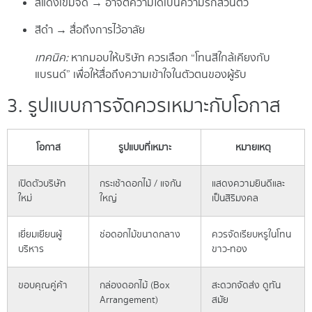
สีแดงเข้มจัด → อาจตีความได้เป็นความรักส่วนตัว
สีดำ → สื่อถึงการไว้อาลัย
เทคนิค:
หากมอบให้บริษัท ควรเลือก “โทนสีใกล้เคียงกับ
แบรนด์” เพื่อให้สื่อถึงความเข้าใจในตัวตนของผู้รับ
3. รูปแบบการจัดควรเหมาะกับโอกาส
โอกาส
รูปแบบที่เหมาะ
หมายเหตุ
เปิดตัวบริษัท
กระเช้าดอกไม้ / แจกัน
แสดงความยินดีและ
ใหม่
ใหญ่
เป็นสิริมงคล
เยี่ยมเยียนผู้
ช่อดอกไม้ขนาดกลาง
ควรจัดเรียบหรูในโทน
บริหาร
ขาว-ทอง
ขอบคุณคู่ค้า
กล่องดอกไม้ (Box
สะดวกจัดส่ง ดูทัน
Arrangement)
สมัย