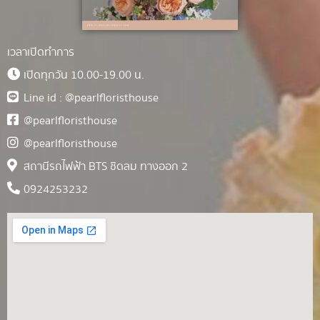
เวลาเปิดทำการ
เปิดทุกวัน 10.00-19.00 น.
Line id : @pearlfloristhouse
@pearlfloristhouse
@pearlfloristhouse
สถานีรถไฟฟ้า BTS ชิดลม ทางออก 2
0924253232