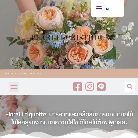
Thai
English
Floral Etiquette: มารยาทและเคล็ดลับการมอบดอกไม้
ในโลกธุรกิจ ที่บอกความใส่ใจได้โดยไม่ต้องพูดเยอะ