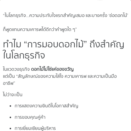
“ในโลกธุรกิจ…ความประทับใจแรกสำคัญเสมอ และบางครั้ง ‘ช่อดอกไม้’
ก็พูดแทนความเคารพได้ดีกว่าคำพูดใด ๆ”
ทำไม “การมอบดอกไม้” ถึงสำคัญ
ในโลกธุรกิจ
ในแวดวงธุรกิจ
ดอกไม้ไม่ใช่แค่ของขวัญ
แต่เป็น “สัญลักษณ์ของความใส่ใจ ความเคารพ และความเป็นมือ
อาชีพ”
ไม่ว่าจะเป็น
การแสดงความยินดีในโอกาสสำคัญ
การขอบคุณคู่ค้า
การเยี่ยมเยียนผู้บริหาร