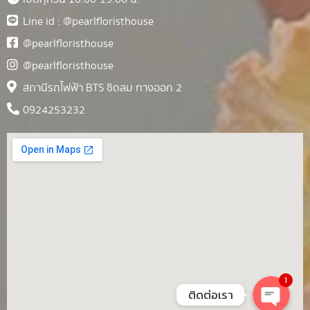
Line id : @pearlfloristhouse
@pearlfloristhouse
@pearlfloristhouse
สถานีรถไฟฟ้า BTS ชิดลม ทางออก 2
0924253232
1
ติดต่อเรา