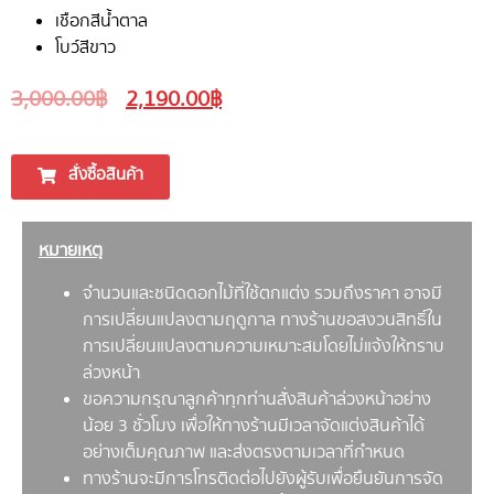
เชือกสีน้ำตาล
โบว์สีขาว
3,000.00
฿
2,190.00
฿
สั่งซื้อสินค้า
หมายเหตุ
จำนวนและชนิดดอกไม้ที่ใช้ตกแต่ง รวมถึงราคา อาจมี
การเปลี่ยนแปลงตามฤดูกาล ทางร้านขอสงวนสิทธิ์ใน
การเปลี่ยนแปลงตามความเหมาะสมโดยไม่แจ้งให้ทราบ
ล่วงหน้า
ขอความกรุณาลูกค้าทุกท่านสั่งสินค้าล่วงหน้าอย่าง
น้อย 3 ชั่วโมง เพื่อให้ทางร้านมีเวลาจัดแต่งสินค้าได้
อย่างเต็มคุณภาพ และส่งตรงตามเวลาที่กำหนด
ทางร้านจะมีการโทรติดต่อไปยังผู้รับเพื่อยืนยันการจัด