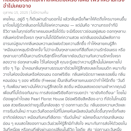
จำไม่เคยจาง
ตุลาคม 15, 2025
ไม่มีความเห็น
เคยไหม…อยู่ดี ๆ ก็เดินผ่านร้านดอกไม้ แล้วกลิ่นหนึ่งก็พาให้คิดถึงใครบางคนขึ้น
มาโดยไม่รู้ตัว กลิ่นดอกไม้ไม่ใช่แค่ความหอม — แต่มันคือ “ความทรงจำที่มี
ชีวิต”และในทุกช่อที่เราเคยมอบหรือได้รับ จะมีเรื่องราวซ่อนอยู่เสมอ ดอกกุหลาบ:
กลิ่นแห่งรักครั้งแรก กุหลาบไม่ได้มีดีแค่ความสวย แต่กลิ่นของมันมีพลังทาง
อารมณ์สูงมากกลิ่นหอมหวานแต่แฝงด้วยความลึกซึ้ง ทำให้หลายคนรู้สึก
“เหมือนตกหลุมรักอีกครั้ง”ไม่ว่าจะเป็นกุหลาบแดงที่สื่อถึงความรักร้อนแรง หรือ
กุหลาบขาวที่เป็นความรักบริสุทธิ์ใครที่อยากย้อนวันวานกับความรักครั้งแรก
ลองวาง ช่อกุหลาบพีช ไว้ในห้องดูสิ คุณจะรู้เลยว่าความรู้สึกนั้นไม่เคยหายไป
จริง ๆ Tip: น้ำหอมกลิ่นกุหลาบธรรมชาติช่วยให้รู้สึกสงบและโรแมนติก เหมาะกับ
วางในห้องนั่งเล่นหรือห้องนอน ดอกฟรีเซีย: กลิ่นแห่งมิตรภาพและรอยยิ้ม กลิ่น
หอมอ่อน ๆ ของ ฟรีเซีย (Freesia) เป็นกลิ่นที่หลายคนบอกว่าทำให้นึกถึง “วันดี
ๆ กับเพื่อน”เพราะมันให้ความรู้สึกสดใส สดชื่น เหมือนแสงแดดยามเช้า หากคุณมี
เพื่อนที่ไม่ได้เจอกันนาน การส่งช่อฟรีเซียคือการบอกว่า “เรายังคิดถึงนะ” โดยไม่
ต้องพูดคำใดเลย Pearl Florist House มีช่อฟรีเซียสีเหลือง-ขาว ที่จัดในโทนมินิ
มอล สวยเรียบแต่ถ่ายรูปขึ้นกล้องสุด ๆ! ดอกทานตะวัน: กลิ่นของความหวังและ
การเริ่มต้นใหม่ ทานตะวันคือดอกไม้ที่ไม่เคยหันหนีแสง มันเติบโตขึ้นทุกครั้งที่แสง
อาทิตย์ส่องมา เหมือนกับคนที่เลือกจะ “เริ่มต้นใหม่” แม้เคยเจ็บมาก่อนกลิ่นหอม
อ่อน ๆ แบบสดใสของทานตะวันช่วยให้รู้สึกมีกำลังใจ เหมาะกับการส่งให้ตัวเองใน
วันที่เหนื่อย หรือคนที่เพิ่งผ่านจุดเปลี่ยนในชีวิต ไอเดีย: ส่ง “ช่อทานตะวันหนึ่ง