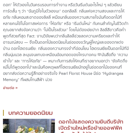
ดอก” ให้ตัวเองในวันครบรอบการทำงาน หรือวันเริ่มต้นอะไรใหม่ ๆ แล้วเขียน
การ์ดสั้น ๆ ว่า “ฉันภูมิใจในตัวเองนะ” ดอกลิลลี่: กลิ่นแห่งความสงบและการให้
อภัย กลิ่นหอมสะอาดของลิลลี่ เหมือนกลิ่นของความสบายใจมันคือดอกไม้ที่
หลายคนใช้ในโอกาสแห่งการ “ให้อภัย” หรือ “เริ่มต้นใหม่” กับคนสำคัญในชีวิตถ้า
คุณอยากส่งข้อความว่า “ไม่เป็นไรแล้วนะ” โดยไม่ต้องเอ่ยปาก ลิลลี่สีขาวคือคำ
พูดที่สวยที่สุด Fact: งานวิจัยพบว่ากลิ่นลิลลี่ช่วยลดความเครียดและทำให้
อารมณ์สงบ — จึงเป็นดอกไม้ยอดนิยมในช่อของขวัญผู้ใหญ่และของตกแต่ง
บ้าน ดอกไฮเดรนเยีย: กลิ่นของความทรงจำที่อ่อนโยน ไฮเดรนเยียเป็นดอกไม้ที่มี
กลิ่นนุ่มนวล ละมุนจนแทบจะเหมือนอ้อมกอดของใครบางคน 🫶มันสื่อถึง “ความ
เข้าใจ” และ “การให้อภัย” — เหมาะกับการส่งให้คนที่เราอยากบอกว่า “ยังคิดถึง
แม้ไม่ได้พูดออกไป”และนั่นคือเหตุผลที่ไฮเดรนเยียมักอยู่ในช่อดอกไม้ของคนที่
อยากส่งต่อความรู้สึกอย่างจริงใจ Pearl Florist House มีช่อ “Hydrangea
Memory” ที่ผสมโทนสีฟ้า ม่วง
อ่านต่อ »
บทความยอดนิยม
ดอกไม้แสดงความยินดีบริษัท
เปิดร้านใหม่หรือย้ายออฟฟิศ