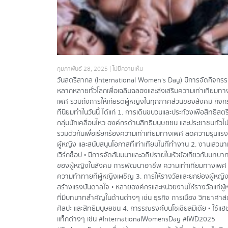
กุมภาพันธ์ 28, 2025
ไม่มีความเห็น
วันสตรีสากล (International Women’s Day) มีการจัดกิจกร
หลากหลายทั่วโลกเพื่อเฉลิมฉลองและส่งเสริมความเท่าเทียมทา
เพศ รวมถึงการให้เกียรติผู้หญิงในทุกภาคส่วนของสังคม กิจ
ที่นิยมทำในวันนี้ ได้แก่ 1. การเดินขบวนและประท้วงเพื่อสิทธิสตรี
กลุ่มนักเคลื่อนไหว องค์กรด้านสิทธิมนุษยชน และประชาชนทั่วไป
รวมตัวกันเพื่อเรียกร้องความเท่าเทียมทางเพศ ลดความรุนแรง
ผู้หญิง และสนับสนุนโอกาสที่เท่าเทียมในที่ทำงาน 2. งานเสวนา
เวิร์กช็อป • มีการจัดสัมมนาและอภิปรายในหัวข้อเกี่ยวกับบทบา
ของผู้หญิงในสังคม การพัฒนาอาชีพ ความเท่าเทียมทางเพศ 
ความท้าทายที่ผู้หญิงเผชิญ 3. การให้รางวัลและยกย่องผู้หญิงท
สร้างแรงบันดาลใจ • หลายองค์กรและหน่วยงานให้รางวัลแก่ผู้
ที่มีบทบาทสำคัญในด้านต่างๆ เช่น ธุรกิจ การเมือง วิทยาศาส
ศิลปะ และสิทธิมนุษยชน 4. การรณรงค์บนโซเชียลมีเดีย • ใช้แฮ
แท็กต่างๆ เช่น #InternationalWomensDay #IWD2025