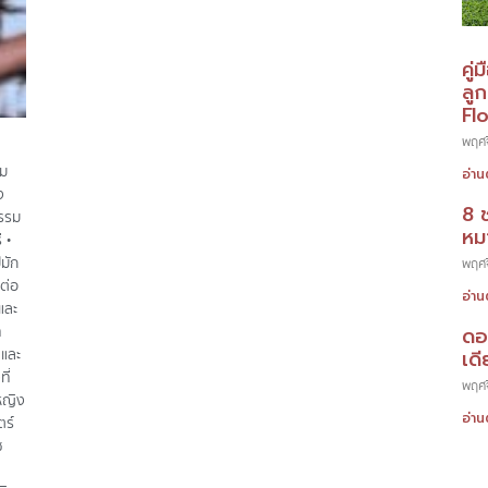
คู่
ลู
Fl
พฤศจ
รม
อ่าน
ง
8 
กรรม
หมา
 •
มัก
พฤศจ
ต่อ
อ่าน
และ
ท
ดอ
และ
เดี
ี่
พฤศจ
หญิง
อ่าน
ตร์
ช