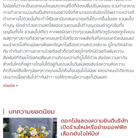
ไม่น้อย ไม่ว่าจะเป็นดอกแบบไหนแม่ทุกคนที่ได้ก็ต้องปลื้มปริ่มแน่นอน ชวนทำอาหาร
การทำอาหารน่วมกันเป็นกิจกรรมอย่างนึงที่สามารถกะชับมิตรได้เพราะระหว่างที่
ทำอาหารไปด้วยนั้น ก็จะทำให้มีเวลา มีบทสนทนาคุยกันได้มากขึ้นนั้นเอง ชวนแม่ไป
ทำบุญ เปิดเช้าด้วยความสดใสลองชวนคุณแม่ไปทำบุญตอนเช้าดูค่ะ อิ่มทั้ง
บุญ อิ่มทั้งใจ ชวนแม่ไปเที่ยว หากพอมีเวลาว่างๆชวนแม่ไปเที่ยวดู รับรองถูกใจคุณ
แม่สุดๆ หาสถานที่สวยๆ พาครอบครัวไปเที่ยวชาจพลังกันทั้งครอบครัวแน่นอน แต่
แนะนำควรไปที่คนน้อยๆ เพื่อลดปัญหาในเรื่องความสะดวกสบาย ดูโทรทัศน์ด้วย
กัน ทำกับข้าวทานอาหารด้วยกันแล้ว ก็ต่อด้วยดูโทรทัศน์ด้วยกันเพิ่มความ
สัมพันธ์ที่ดีและได้แลกเปลี่ยนความคิดระหว่างที่ดูไปได้ด้วย ส่งข้อความหากัน
สำหรับใครที่อยู่ทางไกล ไม่ได้อยู่กับคุณแม่ในวันแม่ลองส่งข้อความส่งความ
คิดถึง แค่สิ่งเล็กๆน้อยๆ หากคุณแม่ได้เห็นก็อบอุ่นใจไม่น้อย แอดมาแนะนำกิจกรรม
ประมาณนี้อย่าลืมไปทำกันน้าา ~ ขอให้ทุกคนมีความสุขในวันแม่ค่ะ
อ่านต่อ »
บทความยอดนิยม
ดอกไม้แสดงความยินดีบริษัท
เปิดร้านใหม่หรือย้ายออฟฟิศ
เลือกยังไงให้ปัง!