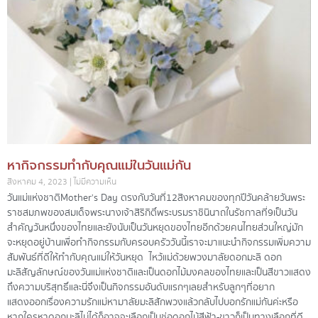
หากิจกรรมทำกับคุณแม่ในวันแม่กัน
สิงหาคม 4, 2023
ไม่มีความเห็น
วันแม่แห่งชาติ Mother’s Day ตรงกับวันที่ 12 สิงหาคมของทุกปี วันคล้ายวันพระ
ราชสมภพของ สมเด็จพระนางเจ้าสิริกิติ์ พระบรมราชินินาถ ในรัชกาลที่ 9 เป็นวัน
สำคัญวันหนึ่งของไทย และยังนับเป็นวันหยุดของไทยอีกด้วย คนไทยส่วนใหญ่มัก
จะหยุดอยู่บ้านเพื่อทำกิจกรรมกับครอบครัว วันนี้เราจะมาแนะนำกิจกรรมเพิ่มความ
สัมพันธ์ที่ดีให้ทำกับคุณแม่ให้วันหยุด ไหว้แม่ด้วยพวงมาลัยดอกมะลิ ดอก
มะลิ สัญลักษณ์ของวันแม่แห่งชาติและเป็นดอกไม้มงคลของไทยและเป็นสีขาวแสดง
ถึงความบริสุทธิ์ และนี่จึงเป็นกิจกรรมอันดับแรกๆเลย สำหรับลูกๆ ที่อยาก
แสดงออกเรื่องความรักแม่ หามาลัยมะลิสักพวง แล้วกลับไปบอกรักแม่กันค่ะ หรือ
หากใครหาดอกมะลิไม่ได้ก็อาจจะเลือกเป็นช่อดอกไม้สีฟ้า-ขาว ก็เป็นทางเลือกที่ดี