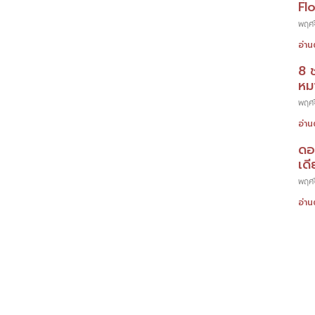
Fl
พฤศจ
อ่าน
8 
หมา
พฤศจ
อ่าน
ดอ
เดี
พฤศจ
อ่าน