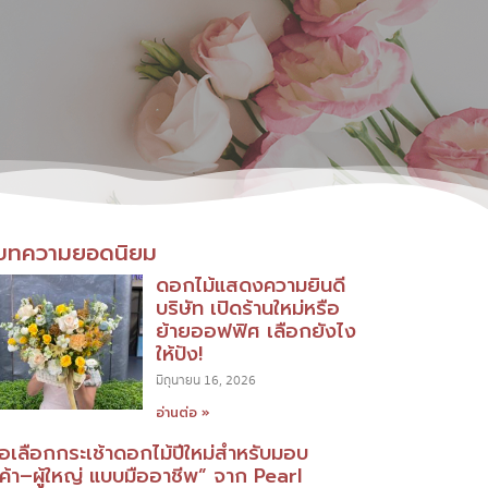
บทความยอดนิยม
ดอกไม้แสดงความยินดี
บริษัท เปิดร้านใหม่หรือ
ย้ายออฟฟิศ เลือกยังไง
ให้ปัง!
มิถุนายน 16, 2026
อ่านต่อ »
มือเลือกกระเช้าดอกไม้ปีใหม่สำหรับมอบ
กค้า–ผู้ใหญ่ แบบมืออาชีพ” จาก Pearl