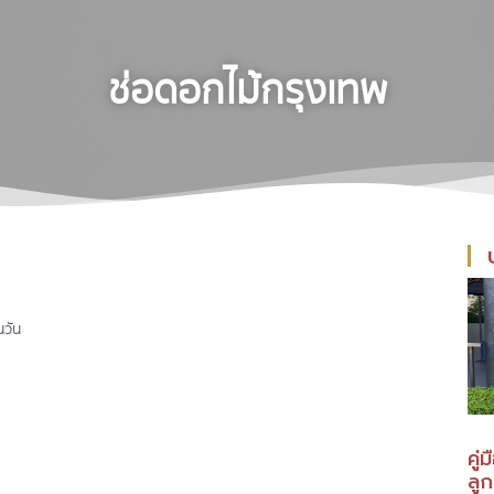
ช่อดอกไม้กรุงเทพ
นวัน
คู่
ลู