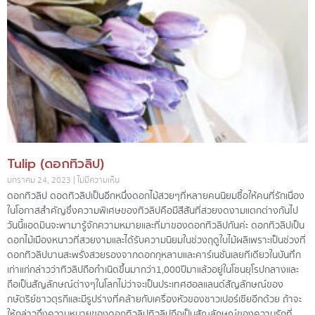
Tulip (ดอกทิวลิป)
มกราคม 24, 2023
ไม่มีความเห็น
ดอกทิวลิป ดอดทิวลิปเป็นอีกหนึ่งดอกไม้สวย ๆ ที่หลายคนนิยมซื้อให้คนที่รักเนื่อง
ในโอกาสสำคัญ ซึ่งความพิเศษของทิวลิปคือมีสีสันที่สวยงดงามแตกต่างกันไป
วันนี้แอดมินจะพามารู้จักความหมายและที่มาของดอกทิวลิปกันค่ะ ดอกทิวลิปเป็น
ดอกไม้เมืองหนาวที่สวยงามและได้รับความนิยมในช่วงฤดูใบไม้ผลิ เพราะเป็นช่วงที่
ดอกทิวลิปบานสะพรั่งสวยรองจากดอกกุหลาบและคาร์เนชั่นเลยทีเดียว ในบันทึก
เก่าแก่กล่าวว่า ทิวลิปถือกำเนิดขึ้นมากว่า 1,000 ปีมาแล้ว อยู่ในโซนยุโรปกลาง และ
ถือเป็นสัญลักษณ์ต่าง ๆ ในโลกไม่ว่าจะเป็นประเทศฮอลแลนด์ สัญลักษณ์ของ
กษัตริย์ชาวตุรกี และมีรูปร่างที่คล้ายกับเครื่องหัวของชาวเปอร์เซียอีกด้วย ถ้าจะ
ให้กล่าวถึงความหมายของดอกทิวลิป ทิวลิปถือเป็นสัญลักษณ์ของความรักที่