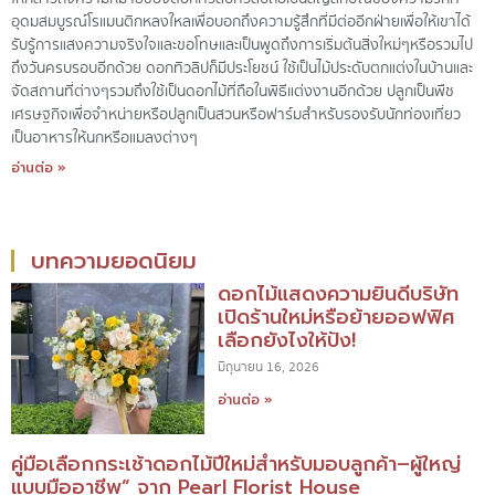
อุดมสมบูรณ์ โรแมนติก หลงใหลเพื่อบอกถึงความรู้สึกที่มีต่ออีกฝ่าย เพื่อให้เขาได้
รับรู้ การแสงความจริงใจและขอโทษ และเป็นพูดถึงการเริ่มต้นสิ่งใหม่ ๆ หรือรวมไป
ถึงวันครบรอบอีกด้วย ดอกทิวลิปก็มีประโยชน์ ใช้เป็นไม้ประดับตกแต่งในบ้านและ
จัดสถานที่ต่าง ๆ รวมถึงใช้เป็นดอกไม้ที่ถือในพิธีแต่งงานอีกด้วย ปลูกเป็นพืช
เศรษฐกิจ เพื่อจำหน่าย หรือปลูกเป็นสวนหรือฟาร์มสำหรับรองรับนักท่องเที่ยว
เป็นอาหารให้นกหรือแมลงต่าง ๆ
อ่านต่อ »
บทความยอดนิยม
ดอกไม้แสดงความยินดีบริษัท
เปิดร้านใหม่หรือย้ายออฟฟิศ
เลือกยังไงให้ปัง!
มิถุนายน 16, 2026
อ่านต่อ »
คู่มือเลือกกระเช้าดอกไม้ปีใหม่สำหรับมอบลูกค้า–ผู้ใหญ่
แบบมืออาชีพ” จาก Pearl Florist House