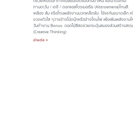
ก็ช่วยให้บรรยากาศเปลี่ยนไปได้แบบทันตาเห็น แนะนำดอกไม้:
ทานตะวัน / เดซี่ / ดอกแอสโตรเมอเรีย (Alstroemeria)โทนสี:
เหลือง ส้ม หรือโทนพลังงานบวกเคล็ดลับ: ใช้แจกันขนาดเล็ก ห
ขวดแก้วใส ๆวางข้างโน้ตบุ๊กหรือข้างโคมไฟ เพื่อเพิ่มพลังงานให
วันทำงาน Bonus: ดอกไม้สีสดช่วยกระตุ้นสมองส่วนสร้างสรรค
(Creative Thinking)
อ่านต่อ »