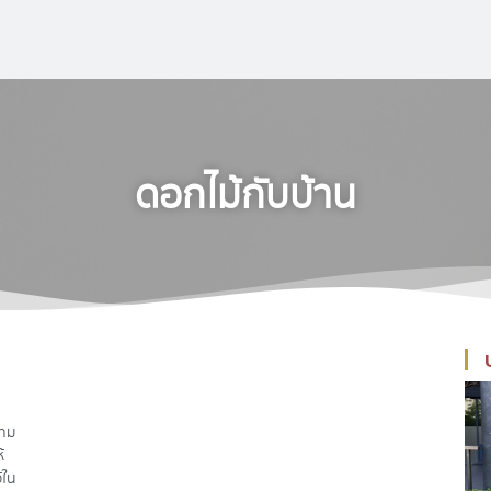
ดอกไม้กับบ้าน
วาม
้
้ใน