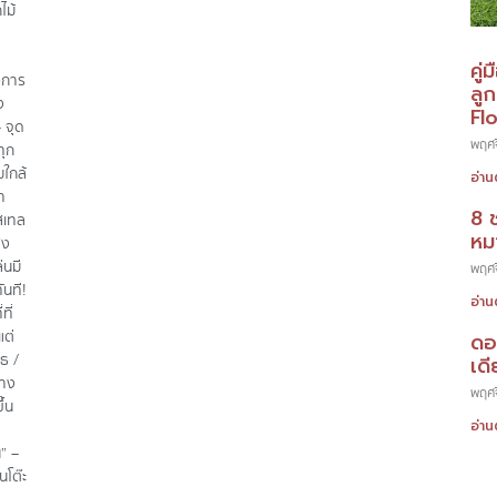
ไม้
คู่
)การ
ลู
ง
Fl
 จุด
พฤศจ
ทุก
ใกล้
อ่าน
ำ
8 
สเทล
หมา
สง
่นมี
พฤศจ
ันที!
อ่าน
ที่
แต่
ดอ
รธ /
เดี
วาง
พฤศจ
ึ้น
อ่าน
น” –
นโต๊ะ