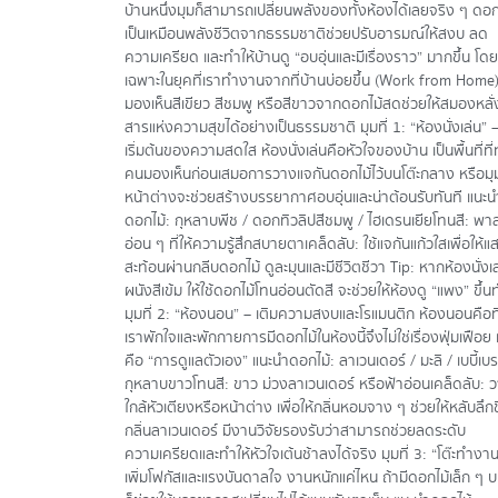
บ้านหนึ่งมุมก็สามารถเปลี่ยนพลังของทั้งห้องได้เลยจริง ๆ ดอก
เป็นเหมือนพลังชีวิตจากธรรมชาติช่วยปรับอารมณ์ให้สงบ ลด
ความเครียด และทำให้บ้านดู “อบอุ่นและมีเรื่องราว” มากขึ้น โดย
เฉพาะในยุคที่เราทำงานจากที่บ้านบ่อยขึ้น (Work from Home
มองเห็นสีเขียว สีชมพู หรือสีขาวจากดอกไม้สดช่วยให้สมองหลั่
สารแห่งความสุขได้อย่างเป็นธรรมชาติ มุมที่ 1: “ห้องนั่งเล่น” –
เริ่มต้นของความสดใส ห้องนั่งเล่นคือหัวใจของบ้าน เป็นพื้นที่ที่
คนมองเห็นก่อนเสมอการวางแจกันดอกไม้ไว้บนโต๊ะกลาง หรือมุม
หน้าต่างจะช่วยสร้างบรรยากาศอบอุ่นและน่าต้อนรับทันที แนะน
ดอกไม้: กุหลาบพีช / ดอกทิวลิปสีชมพู / ไฮเดรนเยียโทนสี: พา
อ่อน ๆ ที่ให้ความรู้สึกสบายตาเคล็ดลับ: ใช้แจกันแก้วใสเพื่อให้แ
สะท้อนผ่านกลีบดอกไม้ ดูละมุนและมีชีวิตชีวา Tip: หากห้องนั่งเล
ผนังสีเข้ม ให้ใช้ดอกไม้โทนอ่อนตัดสี จะช่วยให้ห้องดู “แพง” ขึ้นท
มุมที่ 2: “ห้องนอน” – เติมความสงบและโรแมนติก ห้องนอนคือที่
เราพักใจและพักกายการมีดอกไม้ในห้องนี้จึงไม่ใช่เรื่องฟุ่มเฟือย 
คือ “การดูแลตัวเอง” แนะนำดอกไม้: ลาเวนเดอร์ / มะลิ / เบบี้เบ
กุหลาบขาวโทนสี: ขาว ม่วงลาเวนเดอร์ หรือฟ้าอ่อนเคล็ดลับ: 
ใกล้หัวเตียงหรือหน้าต่าง เพื่อให้กลิ่นหอมจาง ๆ ช่วยให้หลับลึกข
กลิ่นลาเวนเดอร์ มีงานวิจัยรองรับว่าสามารถช่วยลดระดับ
ความเครียดและทำให้หัวใจเต้นช้าลงได้จริง มุมที่ 3: “โต๊ะทำงา
เพิ่มโฟกัสและแรงบันดาลใจ งานหนักแค่ไหน ถ้ามีดอกไม้เล็ก ๆ บ