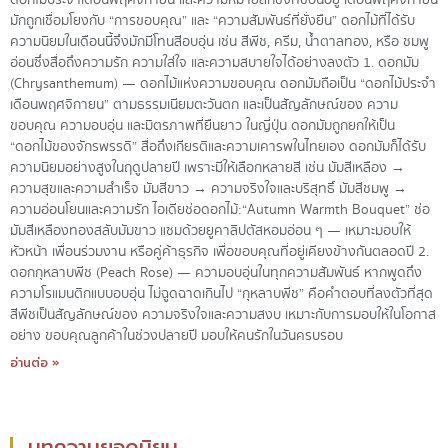
ดอกไม้ประจำเดือนพฤศจิกายน และความหมายลึกซึ้งที่ซ่อนอยู่ เดือนพฤศจิกายน
มักถูกเชื่อมโยงกับ “การขอบคุณ” และ “ความสัมพันธ์ที่ยั่งยืน” ดอกไม้ที่ได้รับ
ความนิยมในเดือนนี้จึงมักมีโทนสีอบอุ่น เช่น สีพีช, ครีม, น้ำตาลทอง, หรือ ชมพู
อ่อนซึ่งสื่อถึงความรัก ความใส่ใจ และความสบายใจได้อย่างลงตัว 1. ดอกมัม
(Chrysanthemum) — ดอกไม้แห่งความขอบคุณ ดอกมัมถือเป็น “ดอกไม้ประจำ
เดือนพฤศจิกายน” ตามธรรมเนียมตะวันตก และเป็นสัญลักษณ์ของ ความ
ขอบคุณ ความอบอุ่น และมิตรภาพที่ยืนยาว ในญี่ปุ่น ดอกมัมถูกยกให้เป็น
“ดอกไม้ของจักรพรรดิ” สื่อถึงเกียรติและความเคารพในไทยเอง ดอกมัมก็ได้รับ
ความนิยมอย่างสูงในฤดูปลายปี เพราะมีให้เลือกหลายสี เช่น มัมสีเหลือง →
ความสุขและความสำเร็จ มัมสีขาว → ความจริงใจและบริสุทธิ์ มัมสีชมพู →
ความอ่อนโยนและความรัก ไอเดียช่อดอกไม้:“Autumn Warmth Bouquet” ช่อ
มัมสีเหลืองทองสลับมัมขาว แซมด้วยยูคาลิปตัสหอมอ่อน ๆ — เหมาะมอบให้
หัวหน้า เพื่อนร่วมงาน หรือคู่ค้าธุรกิจ เพื่อขอบคุณที่อยู่เคียงข้างกันตลอดปี 2.
ดอกกุหลาบพีช (Peach Rose) — ความอบอุ่นในทุกความสัมพันธ์ หากพูดถึง
ความโรแมนติกแบบอบอุ่น ไม่ฉูดฉาดเกินไป “กุหลาบพีช” คือคำตอบที่ลงตัวที่สุด
สีพีชเป็นสัญลักษณ์ของ ความจริงใจและความสงบ เหมาะกับการมอบให้ในโอกาส
อย่าง ขอบคุณลูกค้าในช่วงปลายปี มอบให้คนรักในวันครบรอบ
อ่านต่อ »
บทความยอดนิยม