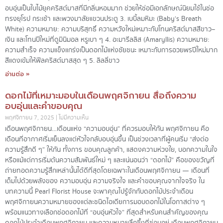
อบอุ่นเป็นใบไม้ยุคคริสต์มาสที่มีกลิ่นหอมมาก ช่วยให้ช่อมีเอกลักษณ์นิยมใช้ในช่อ
ทรงยุโรป กระเช้า และพวงมาลัยแขวนประตู 3. เบบี้ลมหิมะ (Baby’s Breath
White) ความหมาย: ความบริสุทธิ์ ความหวังใหม่เหมาะกับโทนคริสต์มาสสีขาว–
เงิน และโทนปีใหม่ที่ดูมินิมอล หรูเบา ๆ 4. อะมารีลลิส (Amaryllis) ความหมาย:
ความสำเร็จ ความแข็งแกร่งเป็นดอกไม้แห่งชัยชนะ เหมาะกับการอวยพรปีใหม่มาก
สีแดงเข้มให้ฟีลคริสต์มาสสุด ๆ 5. ลิลลี่ขาว
อ่านต่อ »
ดอกไม้ที่เหมาะมอบในเดือนพฤศจิกายน สื่อถึงความ
อบอุ่นและคำขอบคุณ
พฤศจิกายน 7, 2025
ไม่มีความเห็น
เดือนพฤศจิกายน…เดือนแห่ง “ความอบอุ่น” ที่ควรมอบให้กัน พฤศจิกายน คือ
เดือนที่อากาศเริ่มเย็นลงแต่หัวใจกลับอบอุ่นขึ้น เป็นช่วงเวลาที่ผู้คนเริ่ม “ส่งต่อ
ความรู้สึกดี ๆ” ให้กัน ทั้งการ ขอบคุณลูกค้า, แสดงความห่วงใย, บอกความในใจ
หรือแม้แต่การเริ่มต้นความสัมพันธ์ใหม่ ๆ และแน่นอนว่า “ดอกไม้” คือของขวัญที่
ถ่ายทอดความรู้สึกเหล่านั้นได้ดีที่สุดโดยเฉพาะในเดือนพฤศจิกายน — เดือนที่
เต็มไปด้วยพลังของ ความอบอุ่น ความจริงใจ และคำขอบคุณจากใจจริง ใน
บทความนี้ Pearl Florist House จะพาคุณไปรู้จักกับดอกไม้ประจำเดือน
พฤศจิกายนความหมายของแต่ละชนิดไอเดียการมอบดอกไม้ในโอกาสต่าง ๆ
พร้อมแนวทางเลือกช่อดอกไม้ที่ “อบอุ่นหัวใจ” ที่สุดสำหรับคนสำคัญของคุณ