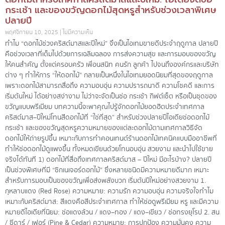
กระเช้า และของขวัญดอกไม้สุดหรูสำหรับช่วงเวลาพิเศษ
ปลายปี
พฤศจิกายน 10, 2025
ไม่มีความเห็น
ทำไม “ดอกไม้ช่วงคริสต์มาสและปีใหม่” จึงเป็นไอเทมขายดีประจำฤดูกาล ปลายปี
คือช่วงเวลาที่เต็มไปด้วยการเฉลิมฉลอง การส่งความสุข และการมอบของขวัญ
ให้คนสำคัญ ตั้งแต่ครอบครัว เพื่อนสนิท คนรัก ลูกค้า ไปจนถึงองค์กรและบริษัท
ต่าง ๆ ทำให้การ “ให้ดอกไม้” กลายเป็นหนึ่งในไอเทมยอดนิยมที่สุดของฤดูกาล
เพราะดอกไม้สามารถสื่อถึง ความอบอุ่น ความปรารถนาดี ความโชคดี และการ
เริ่มต้นใหม่ ได้อย่างสง่างาม ไม่ว่าจะจัดเป็นช่อ กระเช้า กิฟต์เซ็ต หรือเป็นชุดของ
ขวัญแบบพรีเมียม บทความนี้จะพาคุณไปรู้จักดอกไม้ยอดฮิตประจำเทศกาล
คริสต์มาส–ปีใหม่โทนสีดอกไม้ที่ “ใช่ที่สุด” สำหรับช่วงปลายปีไอเดียช่อดอกไม้
กระเช้า และของขวัญสุดหรูความหมายของแต่ละดอกไม้ตามเทศกาลวิธีจัด
ดอกไม้ให้ถ่ายรูปขึ้น เหมาะกับการทำคอนเทนต์ร้านดอกไม้เทคนิคแบบมืออาชีพที่
ทำให้ช่อดอกไม้ดูแพงขึ้น ทั้งหมดเขียนด้วยโทนอบอุ่น สวยงาม และนำไปใช้ขาย
จริงได้ทันที 1) ดอกไม้ที่สื่อถึงเทศกาลคริสต์มาส – ปีใหม่ มีอะไรบ้าง? ปลายปี
เป็นช่วงพิเศษที่มี “ซิกเนเจอร์ดอกไม้” ซึ่งหลายชนิดมีความหมายดีมาก เหมาะ
สำหรับการมอบเป็นของขวัญเพื่อส่งพลังบวก เริ่มต้นปีใหม่อย่างสวยงาม 1.
กุหลาบแดง (Red Rose) ความหมาย: ความรัก ความอบอุ่น ความจริงใจทำไม
เหมาะกับคริสต์มาส: สีแดงคือสีประจำเทศกาล ทำให้ช่อดูพรีเมียม หรู และมีความ
หมายดีไอเดียที่นิยม: ช่อแดงล้วน / แดง–ทอง / แดง–เขียว / ช่อทรงยุโรป 2. สน
/ ซีดาร์ / เฟอร์ (Pine & Cedar) ความหมาย: การปกป้อง ความมั่นคง ความ