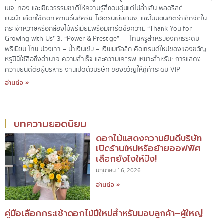
เบจ, ทอง และเขียวธรรมชาติให้ความรู้สึกอบอุ่นแต่ไม่ล้ำเส้น ฟลอริสต์
แนะนำ:เลือกใช้ดอก คาเนชั่นสีครีม, ไฮเดรนเยียสีเบจ, และใบมอนสเตร่าเล็กจัดใน
กระเช้าหวายหรือกล่องไม้พรีเมียมพร้อมการ์ดข้อความ “Thank You for
Growing with Us” 3. “Power & Prestige” — โทนหรูสำหรับองค์กรระดับ
พรีเมียม โทน ม่วงเทา – น้ำเงินเข้ม – เงินเมทัลลิก คือเทรนด์ใหม่ของของขวัญ
หรูปีนี้ใช้สื่อถึงอำนาจ ความสำเร็จ และความเคารพ เหมาะสำหรับ: การแสดง
ความยินดีต่อผู้บริหาร งานเปิดตัวบริษัท ของขวัญให้คู่ค้าระดับ VIP
อ่านต่อ »
บทความยอดนิยม
ดอกไม้แสดงความยินดีบริษัท
เปิดร้านใหม่หรือย้ายออฟฟิศ
เลือกยังไงให้ปัง!
มิถุนายน 16, 2026
อ่านต่อ »
คู่มือเลือกกระเช้าดอกไม้ปีใหม่สำหรับมอบลูกค้า–ผู้ใหญ่