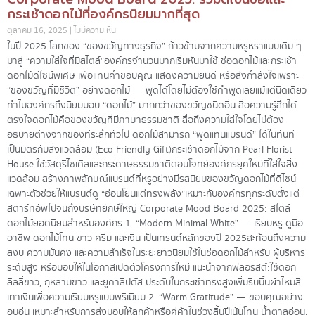
กระเช้าดอกไม้ที่องค์กรนิยมมากที่สุด
ตุลาคม 16, 2025
ไม่มีความเห็น
ในปี 2025 โลกของ “ของขวัญทางธุรกิจ” ก้าวข้ามจากความหรูหราแบบเดิม ๆ
มาสู่ “ความใส่ใจที่มีสไตล์”องค์กรจำนวนมากเริ่มหันมาใช้ ช่อดอกไม้และกระเช้า
ดอกไม้ดีไซน์พิเศษ เพื่อแทนคำขอบคุณ แสดงความยินดี หรือส่งกำลังใจเพราะ
“ของขวัญที่มีชีวิต” อย่างดอกไม้ — พูดได้โดยไม่ต้องใช้คำพูดเลยแม้แต่นิดเดียว
ทำไมองค์กรถึงนิยมมอบ “ดอกไม้” มากกว่าของขวัญชนิดอื่น สื่อความรู้สึกได้
ตรงใจดอกไม้คือของขวัญที่มีภาษาธรรมชาติ สื่อถึงความใส่ใจโดยไม่ต้อง
อธิบายต่างจากของที่ระลึกทั่วไป ดอกไม้สามารถ “พูดแทนแบรนด์” ได้ในทันที
เป็นมิตรกับสิ่งแวดล้อม (Eco-Friendly Gift)กระเช้าดอกไม้จาก Pearl Florist
House ใช้วัสดุรีไซเคิลและกระดาษธรรมชาติตอบโจทย์องค์กรยุคใหม่ที่ใส่ใจสิ่ง
แวดล้อม สร้างภาพลักษณ์แบรนด์ที่หรูอย่างมีรสนิยมของขวัญดอกไม้ที่ดีไซน์
เฉพาะตัวช่วยให้แบรนด์ดู “อ่อนโยนแต่ทรงพลัง”เหมาะกับองค์กรทุกระดับตั้งแต่
สตาร์ทอัพไปจนถึงบริษัทยักษ์ใหญ่ Corporate Mood Board 2025: สไตล์
ดอกไม้ยอดนิยมสำหรับองค์กร 1. “Modern Minimal White” — เรียบหรู ดูมือ
อาชีพ ดอกไม้โทน ขาว ครีม และเงิน เป็นเทรนด์หลักของปี 2025สะท้อนถึงความ
สงบ ความมั่นคง และความสำเร็จในระยะยาวนิยมใช้ในช่อดอกไม้สำหรับ ผู้บริหาร
ระดับสูง หรือมอบให้ในโอกาสเปิดตัวโครงการใหม่ แนะนำจากฟลอริสต์:ใช้ดอก
ลิลลี่ขาว, กุหลาบขาว และยูคาลิปตัส ประดับในกระเช้าทรงสูงเพิ่มริบบิ้นผ้าไหมสี
เทาเงินเพื่อความเรียบหรูแบบพรีเมียม 2. “Warm Gratitude” — ขอบคุณอย่าง
อบอุ่น เหมาะสำหรับการส่งมอบให้ลูกค้าหรือคู่ค้าในช่วงสิ้นปีเน้นโทน น้ำตาลอ่อน,