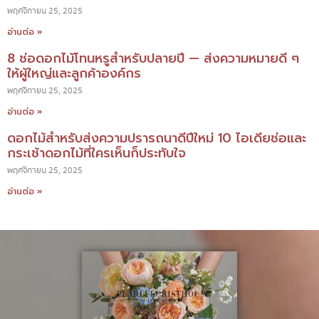
พฤศจิกายน 25, 2025
อ่านต่อ »
8 ช่อดอกไม้โทนหรูสำหรับปลายปี — ส่งความหมายดี ๆ
ให้ผู้ใหญ่และลูกค้าองค์กร
พฤศจิกายน 25, 2025
อ่านต่อ »
ดอกไม้สำหรับส่งความปรารถนาดีปีใหม่ 10 ไอเดียช่อและ
กระเช้าดอกไม้ที่ใครเห็นก็ประทับใจ
พฤศจิกายน 25, 2025
อ่านต่อ »