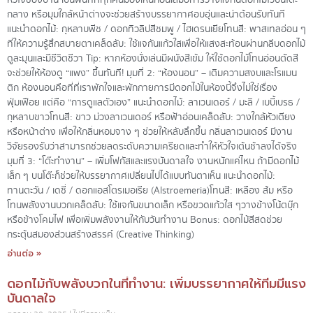
หัวใจของบ้าน เป็นพื้นที่ที่ทุกคนมองเห็นก่อนเสมอการวางแจกันดอกไม้ไว้บนโต๊ะ
กลาง หรือมุมใกล้หน้าต่างจะช่วยสร้างบรรยากาศอบอุ่นและน่าต้อนรับทันที
แนะนำดอกไม้: กุหลาบพีช / ดอกทิวลิปสีชมพู / ไฮเดรนเยียโทนสี: พาสเทลอ่อน ๆ
ที่ให้ความรู้สึกสบายตาเคล็ดลับ: ใช้แจกันแก้วใสเพื่อให้แสงสะท้อนผ่านกลีบดอกไม้
ดูละมุนและมีชีวิตชีวา Tip: หากห้องนั่งเล่นมีผนังสีเข้ม ให้ใช้ดอกไม้โทนอ่อนตัดสี
จะช่วยให้ห้องดู “แพง” ขึ้นทันที! มุมที่ 2: “ห้องนอน” – เติมความสงบและโรแมน
ติก ห้องนอนคือที่ที่เราพักใจและพักกายการมีดอกไม้ในห้องนี้จึงไม่ใช่เรื่อง
ฟุ่มเฟือย แต่คือ “การดูแลตัวเอง” แนะนำดอกไม้: ลาเวนเดอร์ / มะลิ / เบบี้เบรธ /
กุหลาบขาวโทนสี: ขาว ม่วงลาเวนเดอร์ หรือฟ้าอ่อนเคล็ดลับ: วางใกล้หัวเตียง
หรือหน้าต่าง เพื่อให้กลิ่นหอมจาง ๆ ช่วยให้หลับลึกขึ้น กลิ่นลาเวนเดอร์ มีงาน
วิจัยรองรับว่าสามารถช่วยลดระดับความเครียดและทำให้หัวใจเต้นช้าลงได้จริง
มุมที่ 3: “โต๊ะทำงาน” – เพิ่มโฟกัสและแรงบันดาลใจ งานหนักแค่ไหน ถ้ามีดอกไม้
เล็ก ๆ บนโต๊ะก็ช่วยให้บรรยากาศเปลี่ยนไปได้แบบทันตาเห็น แนะนำดอกไม้:
ทานตะวัน / เดซี่ / ดอกแอสโตรเมอเรีย (Alstroemeria)โทนสี: เหลือง ส้ม หรือ
โทนพลังงานบวกเคล็ดลับ: ใช้แจกันขนาดเล็ก หรือขวดแก้วใส ๆวางข้างโน้ตบุ๊ก
หรือข้างโคมไฟ เพื่อเพิ่มพลังงานให้กับวันทำงาน Bonus: ดอกไม้สีสดช่วย
กระตุ้นสมองส่วนสร้างสรรค์ (Creative Thinking)
อ่านต่อ »
ดอกไม้กับพลังบวกในที่ทำงาน: เพิ่มบรรยากาศให้ทีมมีแรง
บันดาลใจ