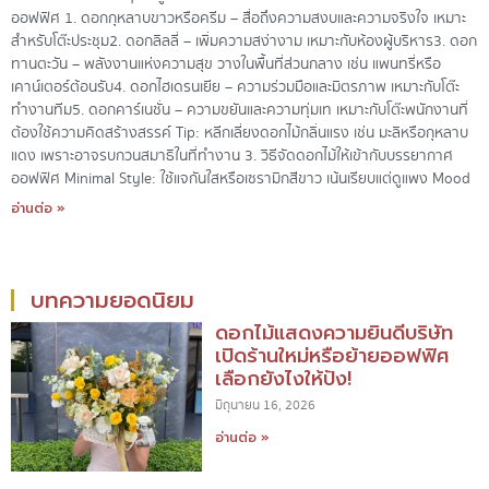
ออฟฟิศ 1. ดอกกุหลาบขาวหรือครีม – สื่อถึงความสงบและความจริงใจ เหมาะ
สำหรับโต๊ะประชุม2. ดอกลิลลี่ – เพิ่มความสง่างาม เหมาะกับห้องผู้บริหาร3. ดอก
ทานตะวัน – พลังงานแห่งความสุข วางในพื้นที่ส่วนกลาง เช่น แพนทรี่หรือ
เคาน์เตอร์ต้อนรับ4. ดอกไฮเดรนเยีย – ความร่วมมือและมิตรภาพ เหมาะกับโต๊ะ
ทำงานทีม5. ดอกคาร์เนชั่น – ความขยันและความทุ่มเท เหมาะกับโต๊ะพนักงานที่
ต้องใช้ความคิดสร้างสรรค์ Tip: หลีกเลี่ยงดอกไม้กลิ่นแรง เช่น มะลิหรือกุหลาบ
แดง เพราะอาจรบกวนสมาธิในที่ทำงาน 3. วิธีจัดดอกไม้ให้เข้ากับบรรยากาศ
ออฟฟิศ Minimal Style: ใช้แจกันใสหรือเซรามิกสีขาว เน้นเรียบแต่ดูแพง Mood
อ่านต่อ »
บทความยอดนิยม
ดอกไม้แสดงความยินดีบริษัท
เปิดร้านใหม่หรือย้ายออฟฟิศ
เลือกยังไงให้ปัง!
มิถุนายน 16, 2026
อ่านต่อ »