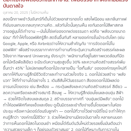
บันดาลใจ
ตุลาคม 20, 2025
ไม่มีความเห็น
ลองนึกภาพเช้าวันจันทร์ที่เต็มไปด้วยเอกสารกองโต แสงไฟนีออน และกลิ่นกาแฟ
ที่เข้มจนแทบจะกลบทุกความคิด…แล้วทันใดนั้นคุณเห็น แจกันดอกไม้สีพาสเทล
วางอยู่มุมโต๊ะทำงาน —มันไม่ใช่แค่ของตกแต่งธรรมดา แต่คือ “พลังบวกขนาด
ย่อม” ที่ทำให้ทั้งออฟฟิศรู้สึก สดชื่นขึ้นทันที หลายองค์กรชั้นนำระดับโลก (เช่น
Google, Apple, หรือ Airbnb)ต่างให้ความสำคัญกับ “การจัดดอกไม้ใน
ออฟฟิศ” เพื่อสร้างบรรยากาศการทำงานที่กระตุ้นความคิดสร้างสรรค์และผล
วิจัยจาก Harvard University ยังระบุว่า “พนักงานที่อยู่ในสภาพแวดล้อมที่มีด
อกไม้หรือพืชสีเขียว จะมีระดับความสุขสูงขึ้น 30% และความคิดสร้างสรรค์เพิ่ม
ขึ้นกว่า 45%” ไม่แปลกเลยที่ดอกไม้จะกลายเป็น “ไอเท็มลับ” ขององค์กรยุคใหม่ที่
อยากให้ทีมงานรู้สึกมีชีวิตชีวาและทำงานด้วยใจจริง 1. ดอกไม้ช่วยสร้าง “พลัง
บวก” ให้ที่ทำงานได้อย่างไร 1. เติมสีสันให้วันธรรมดา:สีของดอกไม้มีผลต่อ
อารมณ์โดยตรง เช่น สีเหลือง → กระตุ้นพลังและความคิดสร้างสรรค์ สีเขียว →
ลดความเครียดและสร้างสมาธิ สีชมพู → ให้ความรู้สึกอ่อนโยนและอบอุ่น สีฟ้า
→ ช่วยให้จิตใจสงบและสมดุล 2. สร้างบรรยากาศที่ “อบอุ่นแต่มีพลัง”:ดอกไม้
ทำให้ออฟฟิศที่เคยแข็งและเงียบ ดูเป็นมิตรและเข้าถึงง่ายขึ้นโดยเฉพาะในห้อง
ประชุม หรือเคาน์เตอร์ต้อนรับลูกค้า — ดอกไม้ที่วางไว้อย่างมีดีไซน์ จะทำให้ทุก
คนรู้สึกว่า “องค์กรนี้มีชีวิต” 3. ช่วยให้พนักงานมีแรงบันดาลใจ:หลายคนบอก
ว่าการเห็นดอกไม้สดในตอนเช้า เหมือนได้เริ่มต้นวันใหม่ด้วยรอยยิ้มมันเตือนว่า
“ความสวยงามเล็ก ๆ ก็อยู่รอบตัวเราเสมอ” 2. ดอกไม้ที่เหมาะกับการวางใน