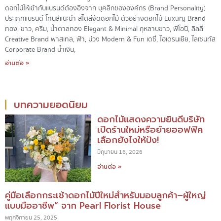
ดอกไม้ให้เข้ากับแบรนด์ต้องอิงจาก บุคลิกขององค์กร (Brand Personality)
ประเภทแบรนด์ โทนสีแนะนำ สไตล์จัดดอกไม้ ตัวอย่างดอกไม้ Luxury Brand
ทอง, ขาว, ครีม, น้ำตาลทอง Elegant & Minimal กุหลาบขาว, พีโอนี, ลิลลี่
Creative Brand พาสเทล, ฟ้า, ม่วง Modern & Fun เดซี่, ไฮเดรนเยีย, ไลเซนทัส
Corporate Brand น้ำเงิน,
อ่านต่อ »
บทความยอดนิยม
ดอกไม้แสดงความยินดีบริษัท
เปิดร้านใหม่หรือย้ายออฟฟิศ
เลือกยังไงให้ปัง!
มิถุนายน 16, 2026
อ่านต่อ »
คู่มือเลือกกระเช้าดอกไม้ปีใหม่สำหรับมอบลูกค้า–ผู้ใหญ่
แบบมืออาชีพ” จาก Pearl Florist House
พฤศจิกายน 25, 2025