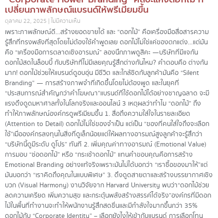
เปลี่ยนภาพลักษณ์แบรนด์ให้พรีเมียมขึ้น
ตุลาคม 22, 2025
ไม่มีความเห็น
เพราะภาพลักษณ์ดี…สร้างยอดขายได้ และ “ดอกไม้” คือเครื่องมือสื่อสารความ
รู้สึกที่ทรงพลังที่สุดโดยไม่ต้องใช้คำพูดเลย ดอกไม้ไม่ใช่แค่ของตกแต่ง…แต่มัน
คือ “เครื่องมือการตลาดเชิงอารมณ์” ลองนึกภาพดูสิคะ —บริษัทที่มีแจกัน
ดอกไม้สดในล็อบบี้ กับบริษัทที่ไม่มีเลยคุณรู้สึกต่างกันไหม? คำตอบคือ ต่างกัน
มาก! ดอกไม้ช่วยให้แบรนด์ดูอบอุ่น มีชีวิต และใกล้ชิดกับลูกค้ามันคือ “Silent
Branding” — การสร้างภาพจำที่เกิดขึ้นโดยไม่ต้องพูด และในยุคที่
“ประสบการณ์สำคัญกว่าคำโฆษณา”แบรนด์ที่ใช้ดอกไม้ได้อย่างชาญฉลาด จะมี
แรงดึงดูดมหาศาลทั้งในโลกจริงและออนไลน์ 3 เหตุผลว่าทำไม “ดอกไม้” ถึง
ทำให้ภาพลักษณ์องค์กรดูพรีเมียมขึ้น 1. สื่อถึงความใส่ใจในรายละเอียด
(Attention to Detail) ดอกไม้ไม่ใช่ของจำเป็น แต่เป็น “ของที่คนใส่ใจถึงจะเลือก
ใช้”เมื่อองค์กรลงทุนในสิ่งที่ดูเล็กน้อยแต่ให้ผลทางอารมณ์สูงลูกค้าจะรู้สึกว่า
“บริษัทนี้ดูมีระดับ ดูโปร” ทันที 2. เพิ่มคุณค่าทางอารมณ์ (Emotional Value)
การมอบ “ช่อดอกไม้” หรือ “กระเช้าดอกไม้” แทนคำขอบคุณคือการสร้าง
Emotional Branding อย่างแท้จริงเพราะมันไม่ได้บอกว่า “เราซื้อของมาให้”แต่
มันบอกว่า “เราคิดถึงคุณในแบบพิเศษ” 3. ดึงดูดสายตาและสร้างบรรยากาศเชิง
บวก (Visual Harmony) งานวิจัยจาก Harvard University พบว่า“ดอกไม้ช่วย
ลดความเครียด เพิ่มความสุข และกระตุ้นพลังสร้างสรรค์ได้จริง”องค์กรที่มีดอก
ไม้ในพื้นที่ทำงานจะทำให้พนักงานรู้สึกสดชื่นและมีกำลังใจมากขึ้นกว่า 35%
ดอกไม้กับ “Corporate Identity” – เลือกยังไงให้เข้ากับแบรนด์ การเลือกโทน