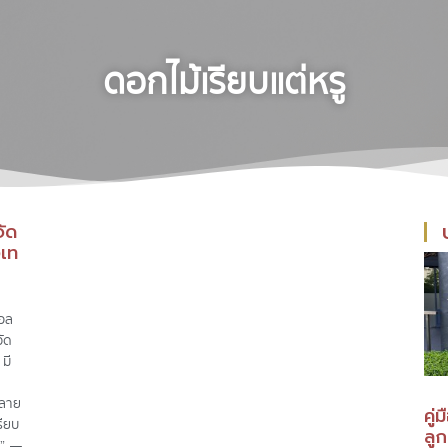
ดอกไม้เรียบแต่หรู
ัด
งเท
มอล
วัด
 มี
กลาย
คู่
รียบ
ลู
e” —