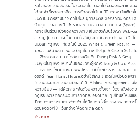
หัวใจของความมินิมอลในช่อดอกไม้ “ดอกไม้ไม่ต้องเยอะ แต่ต้อ
ได้ทุกคำที่เราอยากสื่อ” การจัดดอกไม้แบบมินิมอลจะเน้นเพียงไม่ก
ชนิด เช่น กุหลาบขาว คาโมไมล์ ยูคาลิปตัส ดอกลาเวนเดอร์ แต่
ก้านถูกวางอย่างมี “จังหวะและความสมดุล”ความว่าง (Space)
กลายเป็นส่วนหนึ่งของความงาม เช่นเดียวกับปรัชญา Wabi-Sa
ของญี่ปุ่น ที่ยอมรับในความไม่สมบูรณ์แบบอย่างสง่างาม 2. โทน
นิมอลที่ “ดูแพง” ที่สุดในปี 2025 White & Green Natural —
เขียวขาวสบายตา เหมาะกับทุกโอกาส Beige & Cream Soft T
— ฟีลอบอุ่น ละมุน สไตล์สแกนดิเนเวีย Dusty Pink & Gray —
ชมพูหม่นดูแพง เหมาะกับของขวัญผู้หญิง Ivory & Gold Acce
— เรียบหรู ใช้ตกแต่งออฟฟิศหรือมอบให้ผู้บริหาร เคล็ดลับจ
อริสต์ Pearl Florist House:อย่าใช้สีเกิน 3 เฉดในหนึ่งช่อ เพรา
“ความน้อยคือความกลมกลืน” 3. Minimal Arrangement ไม่ใช่
ความเรียบ — แต่คือการ “จัดด้วยความตั้งใจ” เบื้องหลังช่อดอ
ที่ดูเรียบง่ายคือกระบวนการคิดที่ละเอียดมาก: คุมโทนสีให้นุ่มแล
เนื่อง คำนวณระยะระหว่างก้านให้มีสมดุล ใส่ใจ “องศาของการโ
ตัวของดอกไม้” เว้นที่ว่างให้ดอกแต่ละดอก
อ่านต่อ »