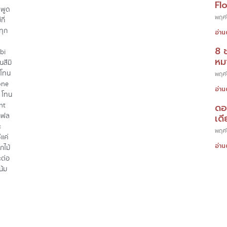
Fl
งพูด
พฤศจ
ี่
ทุก
อ่าน
8 
bi
หมา
สีมิ
 โทน
พฤศจ
one
อ่าน
 โทน
nt
ดอ
ากฟล
เดี
ะ
พฤศจ
แค่
อ่าน
กไม้
ะต่อ
น้ม