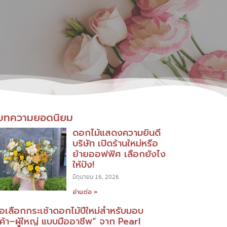
บทความยอดนิยม
ดอกไม้แสดงความยินดี
บริษัท เปิดร้านใหม่หรือ
ย้ายออฟฟิศ เลือกยังไง
ให้ปัง!
มิถุนายน 16, 2026
อ่านต่อ »
มือเลือกกระเช้าดอกไม้ปีใหม่สำหรับมอบ
กค้า–ผู้ใหญ่ แบบมืออาชีพ” จาก Pearl