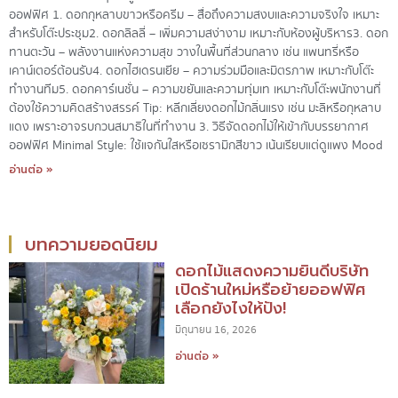
ออฟฟิศ 1. ดอกกุหลาบขาวหรือครีม – สื่อถึงความสงบและความจริงใจ เหมาะ
สำหรับโต๊ะประชุม2. ดอกลิลลี่ – เพิ่มความสง่างาม เหมาะกับห้องผู้บริหาร3. ดอก
ทานตะวัน – พลังงานแห่งความสุข วางในพื้นที่ส่วนกลาง เช่น แพนทรี่หรือ
เคาน์เตอร์ต้อนรับ4. ดอกไฮเดรนเยีย – ความร่วมมือและมิตรภาพ เหมาะกับโต๊ะ
ทำงานทีม5. ดอกคาร์เนชั่น – ความขยันและความทุ่มเท เหมาะกับโต๊ะพนักงานที่
ต้องใช้ความคิดสร้างสรรค์ Tip: หลีกเลี่ยงดอกไม้กลิ่นแรง เช่น มะลิหรือกุหลาบ
แดง เพราะอาจรบกวนสมาธิในที่ทำงาน 3. วิธีจัดดอกไม้ให้เข้ากับบรรยากาศ
ออฟฟิศ Minimal Style: ใช้แจกันใสหรือเซรามิกสีขาว เน้นเรียบแต่ดูแพง Mood
อ่านต่อ »
บทความยอดนิยม
ดอกไม้แสดงความยินดีบริษัท
เปิดร้านใหม่หรือย้ายออฟฟิศ
เลือกยังไงให้ปัง!
มิถุนายน 16, 2026
อ่านต่อ »