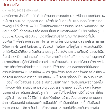
บันดาลใจ
ตุลาคม 20, 2025
ไม่มีความเห็น
ลองนึกภาพเช้าวันจันทร์ที่เต็มไปด้วยเอกสารกองโต แสงไฟนีออน และกลิ่นกาแฟ
ที่เข้มจนแทบจะกลบทุกความคิด…แล้วทันใดนั้นคุณเห็น แจกันดอกไม้สีพาสเทล
วางอยู่มุมโต๊ะทำงาน —มันไม่ใช่แค่ของตกแต่งธรรมดา แต่คือ “พลังบวกขนาด
ย่อม” ที่ทำให้ทั้งออฟฟิศรู้สึก สดชื่นขึ้นทันที หลายองค์กรชั้นนำระดับโลก (เช่น
Google, Apple, หรือ Airbnb)ต่างให้ความสำคัญกับ “การจัดดอกไม้ใน
ออฟฟิศ” เพื่อสร้างบรรยากาศการทำงานที่กระตุ้นความคิดสร้างสรรค์และผล
วิจัยจาก Harvard University ยังระบุว่า “พนักงานที่อยู่ในสภาพแวดล้อมที่มีด
อกไม้หรือพืชสีเขียว จะมีระดับความสุขสูงขึ้น 30% และความคิดสร้างสรรค์เพิ่ม
ขึ้นกว่า 45%” ไม่แปลกเลยที่ดอกไม้จะกลายเป็น “ไอเท็มลับ” ขององค์กรยุคใหม่ที่
อยากให้ทีมงานรู้สึกมีชีวิตชีวาและทำงานด้วยใจจริง 1. ดอกไม้ช่วยสร้าง “พลัง
บวก” ให้ที่ทำงานได้อย่างไร 1. เติมสีสันให้วันธรรมดา:สีของดอกไม้มีผลต่อ
อารมณ์โดยตรง เช่น สีเหลือง → กระตุ้นพลังและความคิดสร้างสรรค์ สีเขียว →
ลดความเครียดและสร้างสมาธิ สีชมพู → ให้ความรู้สึกอ่อนโยนและอบอุ่น สีฟ้า
→ ช่วยให้จิตใจสงบและสมดุล 2. สร้างบรรยากาศที่ “อบอุ่นแต่มีพลัง”:ดอกไม้
ทำให้ออฟฟิศที่เคยแข็งและเงียบ ดูเป็นมิตรและเข้าถึงง่ายขึ้นโดยเฉพาะในห้อง
ประชุม หรือเคาน์เตอร์ต้อนรับลูกค้า — ดอกไม้ที่วางไว้อย่างมีดีไซน์ จะทำให้ทุก
คนรู้สึกว่า “องค์กรนี้มีชีวิต” 3. ช่วยให้พนักงานมีแรงบันดาลใจ:หลายคนบอก
ว่าการเห็นดอกไม้สดในตอนเช้า เหมือนได้เริ่มต้นวันใหม่ด้วยรอยยิ้มมันเตือนว่า
“ความสวยงามเล็ก ๆ ก็อยู่รอบตัวเราเสมอ” 2. ดอกไม้ที่เหมาะกับการวางใน