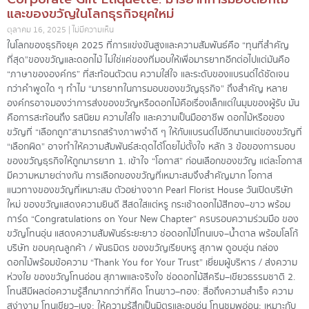
และของขวัญในโลกธุรกิจยุคใหม่
ตุลาคม 16, 2025
ไม่มีความเห็น
ในโลกของธุรกิจยุค 2025 ที่การแข่งขันสูงและความสัมพันธ์คือ “ทุนที่สำคัญ
ที่สุด”ของขวัญและดอกไม้ ไม่ใช่แค่ของที่มอบให้เพื่อมารยาทอีกต่อไปแต่มันคือ
“ภาษาขององค์กร” ที่สะท้อนตัวตน ความใส่ใจ และระดับของแบรนด์ได้ชัดเจน
กว่าคำพูดใด ๆ ทำไม “มารยาทในการมอบของขวัญธุรกิจ” ถึงสำคัญ หลาย
องค์กรอาจมองว่าการส่งของขวัญหรือดอกไม้คือเรื่องเล็กแต่ในมุมของผู้รับ มัน
คือการสะท้อนถึง รสนิยม ความใส่ใจ และความเป็นมืออาชีพ ดอกไม้หรือของ
ขวัญที่ “เลือกถูก”สามารถสร้างภาพจำดี ๆ ให้กับแบรนด์ไปอีกนานแต่ของขวัญที่
“เลือกผิด” อาจทำให้ความสัมพันธ์สะดุดได้โดยไม่ตั้งใจ หลัก 3 ข้อของการมอบ
ของขวัญธุรกิจให้ถูกมารยาท 1. เข้าใจ “โอกาส” ก่อนเลือกของขวัญ แต่ละโอกาส
มีความหมายต่างกัน การเลือกของขวัญที่เหมาะสมจึงสำคัญมาก โอกาส
แนวทางของขวัญที่เหมาะสม ตัวอย่างจาก Pearl Florist House วันเปิดบริษัท
ใหม่ ของขวัญแสดงความยินดี สีสดใสแต่หรู กระเช้าดอกไม้สีทอง–ขาว พร้อม
การ์ด “Congratulations on Your New Chapter” ครบรอบความร่วมมือ ของ
ขวัญโทนอุ่น แสดงความสัมพันธ์ระยะยาว ช่อดอกไม้โทนเบจ–น้ำตาล พร้อมโลโก้
บริษัท ขอบคุณลูกค้า / พันธมิตร ของขวัญเรียบหรู สุภาพ ดูอบอุ่น กล่อง
ดอกไม้พร้อมข้อความ “Thank You for Your Trust” เยี่ยมผู้บริหาร / ส่งความ
ห่วงใย ของขวัญโทนอ่อน สุภาพและจริงใจ ช่อดอกไม้สีครีม–เขียวธรรมชาติ 2.
โทนสีมีผลต่อความรู้สึกมากกว่าที่คิด โทนขาว–ทอง: สื่อถึงความสำเร็จ ความ
สง่างาม โทนเขียว–เบจ: ให้ความรู้สึกเป็นมิตรและอบอุ่น โทนชมพูอ่อน: เหมาะกับ