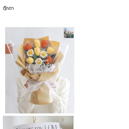
ตุ๊กตา