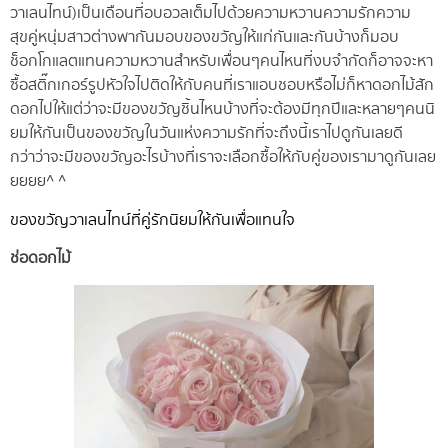
วาเลนไทน์ ) เป็นเดือนที่
อบอวลเต็มไปด้วยความหวาน ความรั
ก ความ
สุข คู่หนุ่มสาว ต่างพากั
นมอบ ของขวัญ ให้แก่กันและกัน บ้
างก็มอบ
ช็อกโกแลตแทนความหวาน สำ
หรับเพื่อนๆ คนไหนที่งบจำกัด ก็
อาจจะหา
ซื้อสติ๊กเกอร์รูปหัวใจ
ไปติดให้กับคนที่เราแอบชอบ หรื
อไม่ก็หาดอกไม้สัก
ดอกไปให้ แต่
ว่าจะมีของขวัญชิ้นไหนบ้าง ที่
จะต้องมีทุกปี และหลายๆ คนนิ
ยมให้กันเป็นของขวัญในวันแห่
งความรัก ที่จะถึงนี้ เราไปดูกั
นเลยดี
กว่า ว่าจะมีของขวั
ญอะไรบ้างที่เราจะเลือกซื้อให้
กับคู่ของเรา มาดูกันเลย
ยยยย ^ ^
ของขวัญวาเลนไทน์ที่คู่รักนิ
ยมให้กันเพื่อแทนใจ
ช่อดอกไม้