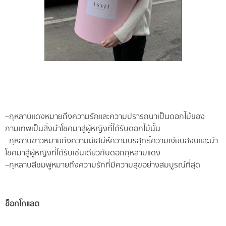
– กุหลาบแดง หมายถึง ความรั
กและความปรารถนา เป็นดอกไม้
ของ
กามเทพ เป็นสิ่งนำโชคมาสู่ผู้
หญิงที่ได้รับดอกไม้นั้น
– กุหลาบขาว หมายถึง ความมีเสน่
ห์ ความบริสุทธิ์ ความเงียบสงบ
และนำ
โชคมาสู่ผู้หญิงที่ได้รั
บเช่นเดียวกับดอกกุหลาบแดง
– กุหลาบสีชมพู หมายถึง ความรั
กที่มีความสุขอย่างสมบูรณ์ที่สุ
ด
ช็อกโกแลต