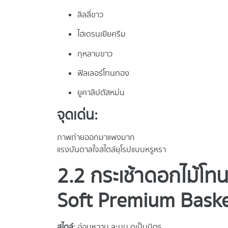
ลิลลี่ขาว
ไฮเดรนเยียครีม
กุหลาบขาว
ฟิลเลอร์โทนทอง
ยูคาลิปตัสหม่น
จุดเด่น:
ภาพถ่ายออกมาแพงมาก
แรงบันดาลใจสไตล์ยุโรปแบบหรูหรา
2.2 กระเช้าดอกไม้โ
Soft Premium Baske
สไตล์:
อ่อนหวาน ละมุน ดูเป็นมิตร