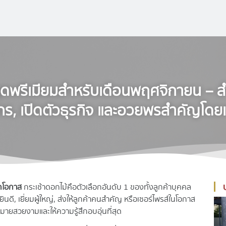
สุดพรีเมียมสำหรับเดือนพฤศจิกายน – สำ
กร, เปิดตัวธุรกิจ และอวยพรสำคัญโดย
ุกโอกาส
กระเช้าดอกไม้คือตัวเลือกอันดับ 1 ของทั้งลูกค้าบุคคล
ดี, เยี่ยมผู้ใหญ่, ส่งให้ลูกค้าคนสำคัญ หรือเซอร์ไพรส์ในโอกาส
มายสวยงามและให้ความรู้สึกอบอุ่นที่สุด