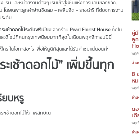
โรงแรม และหน่วยงานต่างๆ เริ่มเข้าสู่ซีซั่นแห่งการมอบของขวัญ
ศษ โดยเฉพาะลูกค้าย่านชิดลม – เพลินจิต – ราชดำริ ที่ต้องการงาน
มีระดับ
กระเช้าดอกไม้ระดับพรีเมียม
จากร้าน
Pearl Florist House
ทั้งใน
คู่
ละดีไซน์ที่คนกรุงเทพนิยมมากที่สุดในเดือนพฤศจิกายนปีนี้
ลู
Fl
ใคร ในโอกาสอะไร เพื่อให้ดูดีที่สุดและได้รับคำชมแน่นอนค่ะ
พฤศจ
เช้าดอกไม้” เพิ่มขึ้นทุก
อ่าน
8 
หมา
พฤศจ
รียบหรู
อ่าน
ดอ
 กระเช้าดอกไม้ให้ภาพลักษณ์
เดี
พฤศจ
อ่าน