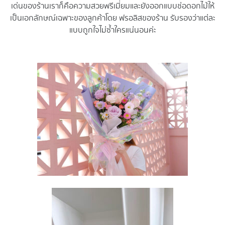
เด่นของร้านเราก็คื
อความสวยพรีเมี่ยมและยั
งออกแบบช่อดอกไม้ให้
เป็นเอกลั
กษณ์เฉพาะของลูกค้าโดย ฟรอลิสของร้าน รับรองว่าแต่ละ
แบบถูกใจไม่ซ้ำ
ใครแน่นอนค่ะ