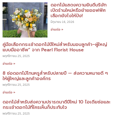
ดอกไม้แสดงความยินดีบริษัท
เปิดร้านใหม่หรือย้ายออฟฟิศ
เลือกยังไงให้ปัง!
มิถุนายน 16, 2026
อ่านต่อ »
คู่มือเลือกกระเช้าดอกไม้ปีใหม่สำหรับมอบลูกค้า–ผู้ใหญ่
แบบมืออาชีพ” จาก Pearl Florist House
พฤศจิกายน 25, 2025
อ่านต่อ »
8 ช่อดอกไม้โทนหรูสำหรับปลายปี — ส่งความหมายดี ๆ
ให้ผู้ใหญ่และลูกค้าองค์กร
พฤศจิกายน 25, 2025
อ่านต่อ »
ดอกไม้สำหรับส่งความปรารถนาดีปีใหม่ 10 ไอเดียช่อและ
กระเช้าดอกไม้ที่ใครเห็นก็ประทับใจ
พฤศจิกายน 25, 2025