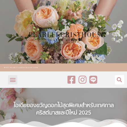
ไอเดียของขวัญดอกไม้สุดพิเศษสำหรับเทศกาล
คริสต์มาสและปีใหม่ 2025