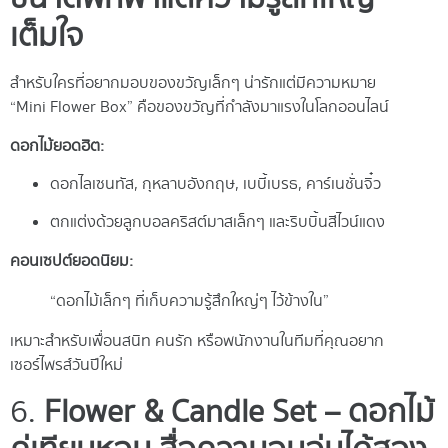
เต็มใจ
สำหรับใครที่อยากมอบของขวัญเล็กๆ น่ารักแต่มีความหมาย
“Mini Flower Box” คือของขวัญที่กำลังมาแรงในโลกออนไลน์
ดอกไม้ยอดฮิต:
ดอกไลเซนทัส, กุหลาบอังกฤษ, เบบี้เบรธ, คาร์เนชั่นจิ๋ว
ตกแต่งด้วยลูกบอลคริสต์มาสเล็กๆ และริบบิ้นสีไวน์แดง
คอนเซปต์ยอดนิยม:
“ดอกไม้เล็กๆ ที่เก็บความรู้สึกใหญ่ๆ ไว้ข้างใน”
เหมาะสำหรับเพื่อนสนิท คนรัก หรือพนักงานในทีมที่คุณอยาก
เซอร์ไพรส์วันปีใหม่
6.
Flower & Candle Set – ดอกไม้