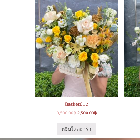
Basket012
3,500.00
฿
2,500.00
฿
หยิบใส่ตะกร้า