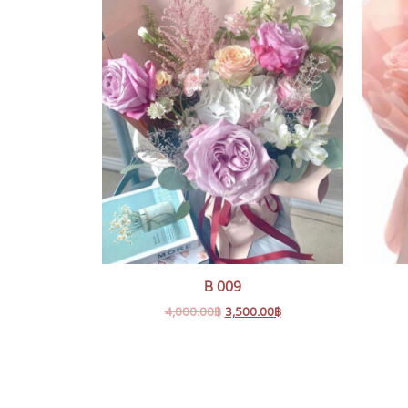
B 009
4,000.00
฿
3,500.00
฿