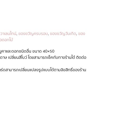
วาเลนไทน์
,
ของขวัญครบรอบ
,
ของขวัญวันเกิด
,
ของ
่อดอกไม้
บยูคาและดอกชนิดอื่น ขนาด 40×50
ะดาษ เปลี่ยนสีโบว์ โดยสามารถเช็คกับทางร้านได้ ติดต่อ
ร์ดสามารถเปลี่ยนแปลงรูปแบบได้ตามลิขสิทธิ์ของร้าน