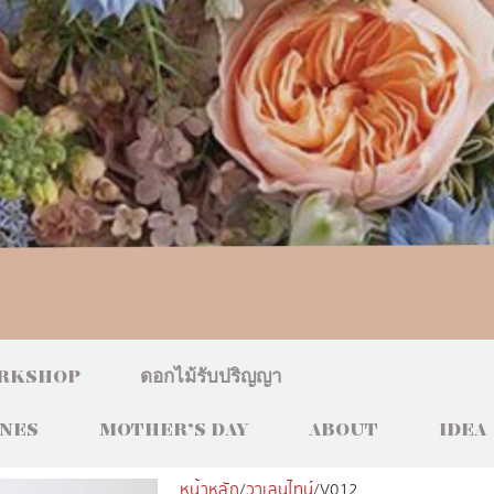
RKSHOP
ดอกไม้รับปริญญา
INES
MOTHER’S DAY
ABOUT
IDEA
หน้าหลัก
/
วาเลนไทน์
/ V012