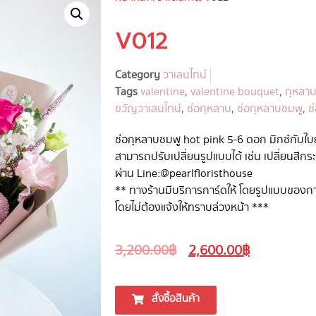
V012
Category
วาเลนไทน์
Tags
valentine
,
valentine bouquet
,
กุหลาบ
ขวัญวาเลนไทน์
,
ช่อกุหลาบ
,
ช่อกุหลาบชมพู
,
ช
ช่อกุหลาบชมพู hot pink 5-6 ดอก มิกซ์กับใ
สามารถปรับเปลี่ยนรูปแบบได้ เช่น เปลี่ยนสีกร
ผ่าน Line:@pearlfloristhouse
** ทางร้านมีบริการการ์ดให้ โดยรูปแบบของกา
โดยไม่ต้องแจ้งให้ทราบล่วงหน้า ***
3,200.00
฿
2,600.00
฿
สั่งซื้อสินค้า