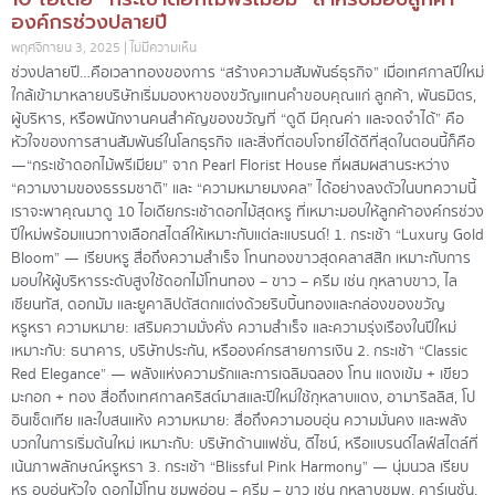
องค์กรช่วงปลายปี
พฤศจิกายน 3, 2025
ไม่มีความเห็น
ช่วงปลายปี…คือเวลาทองของการ “สร้างความสัมพันธ์ธุรกิจ” เมื่อเทศกาลปีใหม่
ใกล้เข้ามาหลายบริษัทเริ่มมองหาของขวัญแทนคำขอบคุณแก่ ลูกค้า, พันธมิตร,
ผู้บริหาร, หรือพนักงานคนสำคัญของขวัญที่ “ดูดี มีคุณค่า และจดจำได้” คือ
หัวใจของการสานสัมพันธ์ในโลกธุรกิจ และสิ่งที่ตอบโจทย์ได้ดีที่สุดในตอนนี้ก็คือ
—“กระเช้าดอกไม้พรีเมียม” จาก Pearl Florist House ที่ผสมผสานระหว่าง
“ความงามของธรรมชาติ” และ “ความหมายมงคล” ได้อย่างลงตัวในบทความนี้
เราจะพาคุณมาดู 10 ไอเดียกระเช้าดอกไม้สุดหรู ที่เหมาะมอบให้ลูกค้าองค์กรช่วง
ปีใหม่พร้อมแนวทางเลือกสไตล์ให้เหมาะกับแต่ละแบรนด์! 1. กระเช้า “Luxury Gold
Bloom” — เรียบหรู สื่อถึงความสำเร็จ โทนทองขาวสุดคลาสสิก เหมาะกับการ
มอบให้ผู้บริหารระดับสูงใช้ดอกไม้โทนทอง – ขาว – ครีม เช่น กุหลาบขาว, ไล
เซียนทัส, ดอกมัม และยูคาลิปตัสตกแต่งด้วยริบบิ้นทองและกล่องของขวัญ
หรูหรา ความหมาย: เสริมความมั่งคั่ง ความสำเร็จ และความรุ่งเรืองในปีใหม่
เหมาะกับ: ธนาคาร, บริษัทประกัน, หรือองค์กรสายการเงิน 2. กระเช้า “Classic
Red Elegance” — พลังแห่งความรักและการเฉลิมฉลอง โทน แดงเข้ม + เขียว
มะกอก + ทอง สื่อถึงเทศกาลคริสต์มาสและปีใหม่ใช้กุหลาบแดง, อามาริลลิส, โป
อินเซ็ตเทีย และใบสนแห้ง ความหมาย: สื่อถึงความอบอุ่น ความมั่นคง และพลัง
บวกในการเริ่มต้นใหม่ เหมาะกับ: บริษัทด้านแฟชั่น, ดีไซน์, หรือแบรนด์ไลฟ์สไตล์ที่
เน้นภาพลักษณ์หรูหรา 3. กระเช้า “Blissful Pink Harmony” — นุ่มนวล เรียบ
หรู อบอุ่นหัวใจ ดอกไม้โทน ชมพูอ่อน – ครีม – ขาว เช่น กุหลาบชมพู, คาร์เนชั่น,