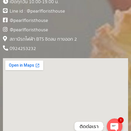
เปิดทุกวัน 10.00-19.00 น.
Line id : @pearlfloristhouse
@pearlfloristhouse
@pearlfloristhouse
สถานีรถไฟฟ้า BTS ชิดลม ทางออก 2
0924253232
1
ติดต่อเรา