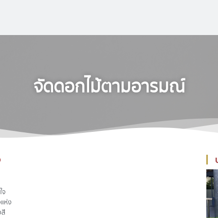
จัดดอกไม้ตามอารมณ์
ง
ใจ
แห่ง
สี