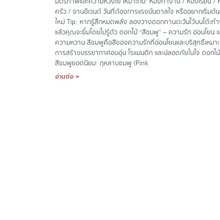
มิตรภาพและความห่วงใย เหมาะกับ: ห้องทำงาน / ห้องเรียน / 
ครัว / งานอีเวนต์ วันที่ต้องการแรงบันดาลใจ หรืออยากเริ่มต้นส
ใหม่ Tip: หากรู้สึกหมดพลัง ลองวางดอกทานตะวันไว้บนโต๊ะท
แล้วคุณจะยิ้มโดยไม่รู้ตัว ดอกไม้ “สีชมพู” – ความรัก อ่อนโยน แ
ความหวาน สีชมพูคือสีของความรักที่อ่อนโยนและบริสุทธิ์เหมาะ
การสร้างบรรยากาศอบอุ่น โรแมนติก และปลอดภัยในใจ ดอกไม้
สีชมพูยอดนิยม: กุหลาบชมพู (Pink
อ่านต่อ »