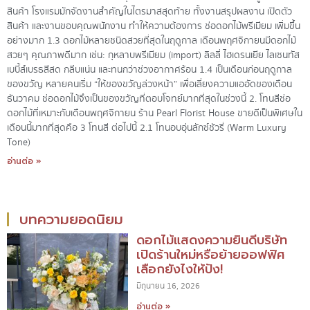
สินค้า โรงแรมมักจัดงานสำคัญในไตรมาสสุดท้าย ทั้งงานสรุปผลงาน เปิดตัว
สินค้า และงานขอบคุณพนักงาน ทำให้ความต้องการ ช่อดอกไม้พรีเมียม เพิ่มขึ้น
อย่างมาก 1.3 ดอกไม้หลายชนิดสวยที่สุดในฤดูกาล เดือนพฤศจิกายนมีดอกไม้
สวยๆ คุณภาพดีมาก เช่น: กุหลาบพรีเมียม (import) ลิลลี่ ไฮเดรนเยีย ไลเซนทัส
เบบี้ส์เบรธสีสด กลีบแน่น และทนกว่าช่วงอากาศร้อน 1.4 เป็นเดือนก่อนฤดูกาล
ของขวัญ หลายคนเริ่ม “ให้ของขวัญล่วงหน้า” เพื่อเลี่ยงความแออัดของเดือน
ธันวาคม ช่อดอกไม้จึงเป็นของขวัญที่ตอบโจทย์มากที่สุดในช่วงนี้ 2. โทนสีช่อ
ดอกไม้ที่เหมาะกับเดือนพฤศจิกายน ร้าน Pearl Florist House ขายดีเป็นพิเศษใน
เดือนนี้มากที่สุดคือ 3 โทนสี ต่อไปนี้ 2.1 โทนอบอุ่นลักซ์ชัวรี่ (Warm Luxury
Tone)
อ่านต่อ »
บทความยอดนิยม
ดอกไม้แสดงความยินดีบริษัท
เปิดร้านใหม่หรือย้ายออฟฟิศ
เลือกยังไงให้ปัง!
มิถุนายน 16, 2026
อ่านต่อ »