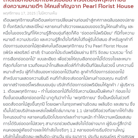
ส่งความหมายดีๆ ให้คนสำคัญจาก Pearl Florist House
พฤศจิกายน 17, 2025
ไม่มีความเห็น
เดือนพฤศจิกายนคือเดือนแห่งการเปลี่ยนผ่านก่อนเข้าสู่เทศกาลเฉลิมฉลองปลาย
ปี ทั้งคริสต์มาสและปีใหม่ หลายคนกำลังวางแผนมอบของขวัญให้คนสำคัญ และ
หนึ่งในของขวัญที่ให้ความรู้สึกอบอุ่นที่สุดก็คือ “ช่อดอกไม้พรีเมียม” ที่มีทั้งความ
หมายดี ความประณีต และความรู้สึกตั้งใจที่ส่งไปถึงผู้รับได้เสมอ สำหรับลูกค้าที่
ต้องการมอบดอกไม้สุดพิเศษในเดือนพฤศจิกายน ร้าน Pearl Florist House
(เพิร์ล ฟลอริสต์ เฮาส์) ร้านดอกไม้ระดับพรีเมียมย่าน BTS ชิดลม รวบรวม “ไกด์
การเลือกช่อดอกไม้” แบบละเอียด เพื่อช่วยให้คุณเลือกดอกไม้ได้ตรงใจและเหมาะ
ที่สุดกับโอกาส รวมถึงแนะนำโทนสีและสไตล์ที่กำลังเป็นที่นิยมในช่วงนี้ บทความนี้
เหมาะสำหรับ ผู้ที่กำลังมองหาช่อดอกไม้วันเกิด ลูกค้าที่ต้องการช่อดอกไม้
สำหรับงานแสดงความยินดี คนที่กำลังจะส่งดอกไม้แทนคำขอบคุณ คนรักที่
อยากสร้างเซอร์ไพรส์แบบอบอุ่น บริษัทที่ต้องการช่อพรีเมียมให้ลูกค้า / ผู้บริหาร
1. เดือนพฤศจิกายน – ทำไมช่อดอกไม้ถึงได้รับความนิยมเป็นพิเศษ? ก่อนจะไป
ถึงขั้นตอนเลือกช่อดอกไม้ มาดูกันว่าทำไม “พฤศจิกายน” จึงเป็นหนึ่งในช่วงที่
ยอดสั่งดอกไม้สูงขึ้นทุกปี โดยเฉพาะในกรุงเทพย่านชิดลม เพลินจิต และสยาม ซึ่ง
เต็มไปด้วยบริษัทและแหล่งไลฟ์สไตล์มากมาย 1.1 ปลายปีคือช่วงที่อยากให้กำลัง
ใจคนรอบข้าง หลายคนเริ่มปิดโปรเจกต์และทำงานหนัก ทำให้ความเหนื่อยสะสม
การได้รับช่อดอกไม้สวยๆ สามารถช่วยเติมพลังใจได้อย่างมาก ผู้รับจะรู้สึกว่ามี
คนคอยอยู่เคียงข้างและให้กำลังใจจริงๆ 1.2 หลายองค์กรเริ่มจัดงานใหญ่
บริษัทในโซนชิดลม–เพลินจิต–ปทุมวัน เช่น ธนาคาร ประกัน แบรนด์หรู ห้างสรรพ