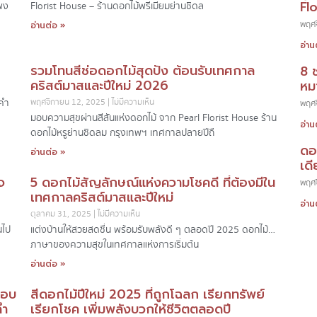
Fl
พง
Florist House – ร้านดอกไม้พรีเมียมย่านชิดล
พฤศจ
อ่านต่อ »
อ่าน
รวมโทนสีช่อดอกไม้สุดปัง ต้อนรับเทศกาล
8 
คริสต์มาสและปีใหม่ 2026
หมา
าคำ
พฤศจิกายน 12, 2025
ไม่มีความเห็น
พฤศจ
มอบความสุขผ่านสีสันแห่งดอกไม้ จาก Pearl Florist House ร้าน
อ่าน
ดอกไม้หรูย่านชิดลม กรุงเทพฯ เทศกาลปลายปีถื
ดอ
อ่านต่อ »
เดี
จ
5 ดอกไม้สัญลักษณ์แห่งความโชคดี ที่ต้องมีใน
พฤศจ
เทศกาลคริสต์มาสและปีใหม่
อ่าน
ตุลาคม 31, 2025
ไม่มีความเห็น
นไป
แต่งบ้านให้สวยสดชื่น พร้อมรับพลังดี ๆ ตลอดปี 2025 ดอกไม้…
ภาษาของความสุขในเทศกาลแห่งการเริ่มต้น
อ่านต่อ »
มอบ
สีดอกไม้ปีใหม่ 2025 ที่ถูกโฉลก เรียกทรัพย์
คำ
เรียกโชค เพิ่มพลังบวกให้ชีวิตตลอดปี