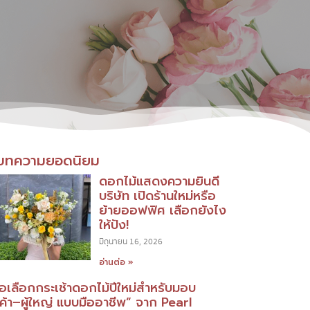
บทความยอดนิยม
ดอกไม้แสดงความยินดี
บริษัท เปิดร้านใหม่หรือ
ย้ายออฟฟิศ เลือกยังไง
ให้ปัง!
มิถุนายน 16, 2026
อ่านต่อ »
มือเลือกกระเช้าดอกไม้ปีใหม่สำหรับมอบ
กค้า–ผู้ใหญ่ แบบมืออาชีพ” จาก Pearl