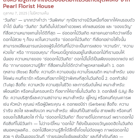
Pearl Florist House
ตุลาคม 7, 2025
ไม่มีความเห็น
“วันเกิด” — มากกว่าคำว่า “วันพิเศษ” ทุกปีเราต่างมีวันหนึ่งที่อยากให้คนรอบตัว
จำได้ นั่นคือ “วันเกิด” วันที่เต็มไปด้วยคำอวยพร เค้กแสนอร่อย และ “ของขวัญ”
ที่สื่อความหมายแทนใจได้ดีที่สุด — ช่อดอกไม้วันเกิด หลายคนอาจคิดว่าแค่ซื้อ
ดอกไม้สวย ๆ ก็จบ แต่ในความจริง “ช่อดอกไม้วันเกิด” ที่เลือกอย่างใส่ใจนั้น
สามารถเปลี่ยนอารมณ์ของผู้รับได้ทันทีไม่ว่าจะเป็นการแสดง “ความรัก”, “ความ
ห่วงใย” หรือ “การขอบคุณ” ทั้งหมดนี้ถูกซ่อนอยู่ในกลีบดอกไม้ที่เรามอบให้
นั่นเอง ความหมายของ “ช่อดอกไม้วันเกิด” ดอกไม้ไม่ได้เป็นเพียงของตกแต่ง แต่
คือ “ภาษาของความรู้สึก” ที่สื่อแทนใจได้ดีกว่าคำพูดหลายพันคำ 1. ดอก
กุหลาบ (Rose) สื่อถึง: ความรัก ความอบอุ่น ความโรแมนติก เหมาะสำหรับ: มอบ
ให้แฟน คนที่เรารัก หรือคนที่อยากให้รู้ว่าพิเศษที่สุดในวันเกิดนี้ 2. ดอกทิวลิป
(Tulip) สื่อถึง: ความหวัง ความสุขในชีวิต และการเริ่มต้นใหม่ เหมาะสำหรับ:
เพื่อนสนิท หรือคนในครอบครัว ที่อยากให้เขายิ้มในวันเกิด 3. ดอกลิลลี่ (Lily) สื่อ
ถึง: ความบริสุทธิ์และความสง่างาม เหมาะสำหรับ: ผู้ใหญ่ หรือคนที่คุณเคารพ
เช่น หัวหน้า คุณแม่ หรือผู้มีพระคุณ 4. ดอกเยอบีร่า (Gerbera) สื่อถึง: ความ
ร่าเริง สดใส และพลังบวก เหมาะสำหรับ: เพื่อนที่เป็นสายยิ้ม สายพลัง หรือคนที่
ชอบอะไรสีสันสดใส ทำไม “ช่อดอกไม้วันเกิด” ถึงขายดีไม่ตกเทรนด์ เพราะดอกไม้
คือสิ่งที่ไม่มีวันเก่า — ไม่ว่าจะปีไหน “ดอกไม้” ก็ยังเป็นของขวัญยอดฮิตในวันเกิด
เสมอเหตุผลคือ… ดอกไม้สื่อความรู้สึกได้ลึกซึ้งโดยไม่ต้องพูด ภาพช่อดอกไม้
สวย ๆ ยังเป็นของขวัญที่ “ถ่ายรูปลงโซเชียลแล้วปัง” และที่สำคัญที่สุด —