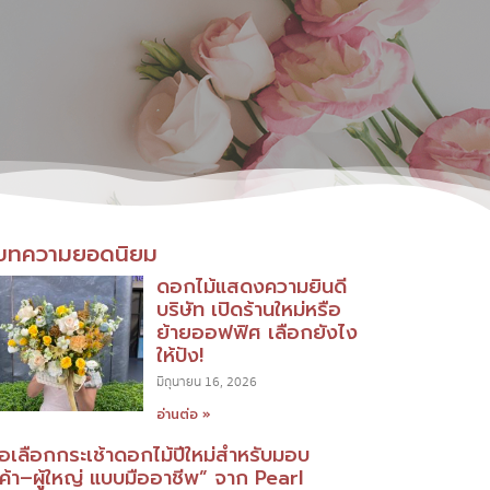
บทความยอดนิยม
ดอกไม้แสดงความยินดี
บริษัท เปิดร้านใหม่หรือ
ย้ายออฟฟิศ เลือกยังไง
ให้ปัง!
มิถุนายน 16, 2026
อ่านต่อ »
มือเลือกกระเช้าดอกไม้ปีใหม่สำหรับมอบ
กค้า–ผู้ใหญ่ แบบมืออาชีพ” จาก Pearl