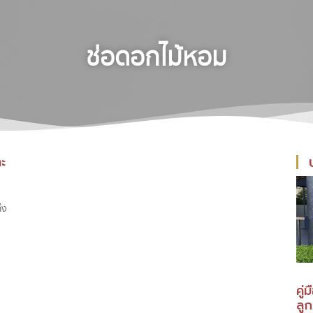
ช่อดอกไม้หอม
ะ
ึง
คู่
ลู