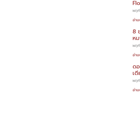
Fl
พฤศจ
อ่าน
8 
หมา
พฤศจ
อ่าน
ดอ
เดี
พฤศจ
อ่าน