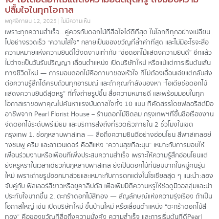
ปลื้มใจในทุกโอกาส
พฤศจิกายน 12, 2025
ไม่มีความเห็น
เพราะทุกความสำเร็จ…คู่ควรกับดอกไม้ที่สื่อใจได้ดีที่สุด ในโลกที่ทุกอย่างเปลี่ยน
ไปอย่างรวดเร็ว “ความใส่ใจ” กลายเป็นของขวัญที่ล้ำค่าที่สุด และไม่มีอะไรจะสื่อ
ความหมายแห่งความยินดีได้งดงามเท่ากับ “ช่อดอกไม้แสดงความยินดี” อีกแล้ว
ไม่ว่าจะเป็นวันรับปริญญา เลื่อนตำแหน่ง เปิดบริษัทใหม่ หรือแม้แต่การเริ่มต้นเส้น
ทางชีวิตใหม่ — การมอบดอกไม้คือภาษาของหัวใจ ที่ไม่ต้องเอื้อนเอ่ยแต่กลับส่ง
ต่อความรู้สึกได้ครบถ้วนทุกอารมณ์ และถ้าคุณกำลังมองหา “ไอเดียช่อดอกไม้
แสดงความยินดีสุดหรู” ที่ทั้งถ่ายรูปขึ้น สื่อความหมายดี และพร้อมมอบในทุก
โอกาสเราขอพาคุณไปค้นหาแรงบันดาลใจทั้ง 10 แบบ ที่คัดสรรโดยฟลอริสต์มือ
อาชีพจาก Pearl Florist House – ร้านดอกไม้ชิดลม กรุงเทพฯที่ขึ้นชื่อเรื่องงาน
จัดดอกไม้ระดับพรีเมียม และบริการส่งถึงที่รวดเร็วภายใน 2 ชั่วโมงในเขต
กรุงเทพ 1. ช่อกุหลาบพาสเทล — สื่อถึงความยินดีอย่างอ่อนโยน สีพาสเทลอย่
างชมพู ครีม และลาเวนเดอร์ คือสีแห่ง “ความสุขที่ละมุน” เหมาะกับการมอบให้
เพื่อนร่วมงานหรือเพื่อนที่เพิ่งประสบความสำเร็จ เพราะให้ความรู้สึกอ่อนโยนแต่
ยังหรูหราในเวลาเดียวกันกุหลาบพาสเทล ยังเป็นดอกไม้ที่นิยมมากในหมู่คนรุ่น
ใหม่ เพราะถ่ายรูปออกมาสวยและเหมาะกับการตกแต่งในโซเชียลสุด ๆ แนะนำ:ลอง
จับคู่กับ ฟิลเลอร์สีขาวหรือยูคาลิปตัส เพื่อเพิ่มมิติความหรูให้ช่อดูมีวอลลุ่มและน่า
ประทับใจมากขึ้น 2. ตะกร้าดอกไม้สีทอง — สัญลักษณ์แห่งความรุ่งเรือง ถ้าเป็น
โอกาสใหญ่ เช่น เปิดบริษัทใหม่ ขึ้นบ้านใหม่ หรือเลื่อนตำแหน่ง “ตะกร้าดอกไม้สี
ทอง” คือของขวัญที่สื่อถึงความมั่งคั่ง ความสำเร็จ และการเริ่มต้นที่ดีPearl