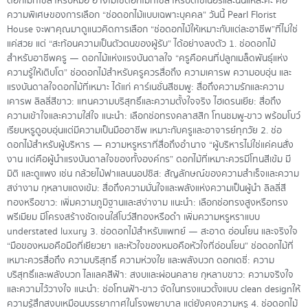
ดอกไม้ที่ใช่สำหรับหมอ อาจไม่ใช่ดอกไม้ที่ใช่สำหรับดีไซเนอร์และนั่นแหละค่ะ คือ
ความพิเศษของการเลือก “ช่อดอกไม้แบบเฉพาะบุคคล” วันนี้ Pearl Florist
House จะพาคุณมาดูแนวคิดการเลือก “ช่อดอกไม้ให้เหมาะกับแต่ละอาชีพ”ที่ไม่ใช่
แค่สวย แต่ “สะท้อนความเป็นตัวตนของผู้รับ” ได้อย่างลงตัว 1. ช่อดอกไม้
สำหรับอาชีพครู — ดอกไม้แห่งแรงบันดาลใจ “ครูคือคนที่ปลูกเมล็ดพันธุ์แห่ง
ความรู้ให้เติบโต” ช่อดอกไม้สำหรับครูควรสื่อถึง ความเคารพ ความอบอุ่น และ
แรงบันดาลใจดอกไม้ที่เหมาะ ได้แก่ คาร์เนชั่นสีชมพู: สื่อถึงความรักและความ
เคารพ ลิลลี่สีขาว: แทนความบริสุทธิ์และความตั้งใจจริง ไฮเดรนเยีย: สื่อถึง
ความเข้าใจและความใส่ใจ แนะนำ: เลือกช่อทรงคลาสสิก โทนชมพู-ขาว พร้อมโบว์
เรียบหรูดูอบอุ่นแต่มีความเป็นมืออาชีพ เหมาะกับครูและอาจารย์ทุกวัย 2. ช่อ
ดอกไม้สำหรับผู้บริหาร — ความหรูหราที่สื่อถึงอำนาจ “ผู้บริหารไม่ใช่แค่คนสั่ง
งาน แต่คือผู้นำแรงบันดาลใจของทั้งองค์กร” ดอกไม้ที่เหมาะควรมีโทนสีเข้ม มี
มิติ และดูแพง เช่น กล้วยไม้ฟาแลนนอปซิส: สัญลักษณ์ของความสำเร็จและความ
สง่างาม กุหลาบแดงเข้ม: สื่อถึงความมั่นใจและพลังแห่งความเป็นผู้นำ ลิลลี่สี
ทองหรือขาว: เพิ่มความภูมิฐานและสง่างาม แนะนำ: เลือกช่อทรงสูงหรือทรง
พรีเมียม มีโครงสร้างชัดเจนใส่โบว์สีทองหรือดำ เพิ่มความหรูหราแบบ
understated luxury 3. ช่อดอกไม้สำหรับแพทย์ — สะอาด อ่อนโยน และจริงใจ
“มือของหมอคือมือที่เยียวยา และหัวใจของหมอคือหัวใจที่อ่อนโยน” ช่อดอกไม้ที่
เหมาะควรสื่อถึง ความบริสุทธิ์ ความห่วงใย และพลังบวก ดอกเดซี่: ความ
บริสุทธิ์และพลังบวก ไลแลคสีฟ้า: สงบและผ่อนคลาย กุหลาบขาว: ความจริงใจ
และความไว้วางใจ แนะนำ: ช่อโทนฟ้า-ขาว จัดในทรงแนวตั้งแบบ clean designให้
ความรู้สึกสงบเหมือนบรรยากาศในโรงพยาบาล แต่ยังคงความหรู 4. ช่อดอกไม้