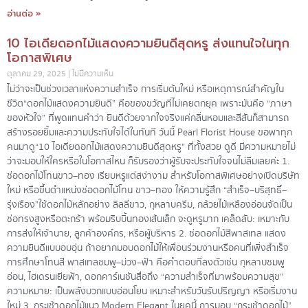
อ่านต่อ »
10 ไอเดียดอกไม้แสดงความยินดีสุดหรู ส่งแทนใจในทุก
โอกาสพิเศษ
ตุลาคม 29, 2025
ไม่มีความเห็น
ไม่ว่าจะเป็นช่วงเวลาแห่งความสำเร็จ การเริ่มต้นใหม่ หรือเหตุการณ์สำคัญใน
ชีวิต“ดอกไม้แสดงความยินดี” คือของขวัญที่ไม่เคยตกยุค เพราะมันคือ “ภาษา
ของหัวใจ” ที่พูดแทนคำว่า ยินดีด้วยจากใจจริงแค่กลิ่นหอมและสีสันก็สามารถ
สร้างรอยยิ้มและความประทับใจได้ในทันที วันนี้ Pearl Florist House ขอพาทุก
คนมาดู“10 ไอเดียดอกไม้แสดงความยินดีสุดหรู” ที่ทั้งสวย ดูดี มีความหมายไม่
ว่าจะมอบให้ใครหรือในโอกาสไหน ก็รับรองว่าผู้รับจะประทับใจจนไม่ลืมเลยค่ะ 1.
ช่อดอกไม้โทนขาว–ทอง เรียบหรูแต่สง่างาม สำหรับโอกาสพิเศษอย่างเปิดบริษัท
ใหม่ หรือขึ้นตำแหน่งช่อดอกไม้โทน ขาว–ทอง ให้ความรู้สึก “สำเร็จ–บริสุทธิ์–
รุ่งเรือง”ใช้ดอกไม้หลักอย่าง ลิลลี่ขาว, กุหลาบครีม, กล้วยไม้เหลืองอ่อนจัดเป็น
ช่อทรงสูงหรือตะกร้า พร้อมริบบิ้นทองเส้นเล็ก จะดูหรูมาก เคล็ดลับ: เหมาะกับ
การส่งให้เจ้านาย, ลูกค้าองค์กร, หรือผู้บริหาร 2. ช่อดอกไม้สีพาสเทล แสดง
ความยินดีแบบอบอุ่น ถ้าอยากมอบดอกไม้ให้เพื่อนร่วมงานหรือคนที่เพิ่งสำเร็จ
การศึกษาโทนสี พาสเทลชมพู–ม่วง–ฟ้า คือคำตอบที่ลงตัวเช่น กุหลาบชมพู
อ่อน, ไฮเดรนเยียฟ้า, ดอกคาร์เนชันสื่อถึง “ความสำเร็จที่มาพร้อมความสุข”
ความหมาย: เป็นพลังบวกแบบอ่อนโยน เหมาะสำหรับวันรับปริญญา หรือเริ่มงาน
ใหม่ 3. กระเช้าดอกไม้แนว Modern Elegant ในยุคนี้ การมอบ “กระเช้าดอกไม้”