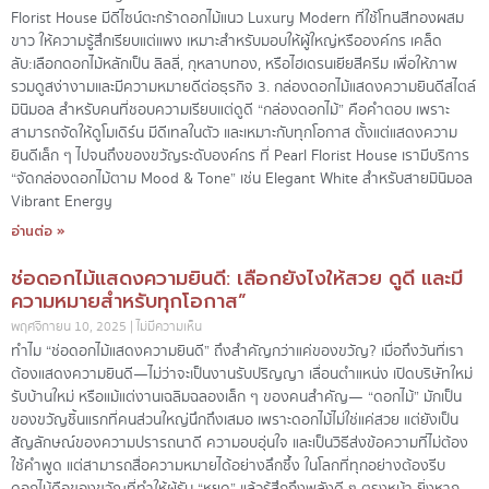
Florist House มีดีไซน์ตะกร้าดอกไม้แนว Luxury Modern ที่ใช้โทนสีทองผสม
ขาว ให้ความรู้สึกเรียบแต่แพง เหมาะสำหรับมอบให้ผู้ใหญ่หรือองค์กร เคล็ด
ลับ:เลือกดอกไม้หลักเป็น ลิลลี่, กุหลาบทอง, หรือไฮเดรนเยียสีครีม เพื่อให้ภาพ
รวมดูสง่างามและมีความหมายดีต่อธุรกิจ 3. กล่องดอกไม้แสดงความยินดีสไตล์
มินิมอล สำหรับคนที่ชอบความเรียบแต่ดูดี “กล่องดอกไม้” คือคำตอบ เพราะ
สามารถจัดให้ดูโมเดิร์น มีดีเทลในตัว และเหมาะกับทุกโอกาส ตั้งแต่แสดงความ
ยินดีเล็ก ๆ ไปจนถึงของขวัญระดับองค์กร ที่ Pearl Florist House เรามีบริการ
“จัดกล่องดอกไม้ตาม Mood & Tone” เช่น Elegant White สำหรับสายมินิมอล
Vibrant Energy
อ่านต่อ »
ช่อดอกไม้แสดงความยินดี: เลือกยังไงให้สวย ดูดี และมี
ความหมายสำหรับทุกโอกาส”
พฤศจิกายน 10, 2025
ไม่มีความเห็น
ทำไม “ช่อดอกไม้แสดงความยินดี” ถึงสำคัญกว่าแค่ของขวัญ? เมื่อถึงวันที่เรา
ต้องแสดงความยินดี—ไม่ว่าจะเป็นงานรับปริญญา เลื่อนตำแหน่ง เปิดบริษัทใหม่
รับบ้านใหม่ หรือแม้แต่งานเฉลิมฉลองเล็ก ๆ ของคนสำคัญ— “ดอกไม้” มักเป็น
ของขวัญชิ้นแรกที่คนส่วนใหญ่นึกถึงเสมอ เพราะดอกไม้ไม่ใช่แค่สวย แต่ยังเป็น
สัญลักษณ์ของความปรารถนาดี ความอบอุ่นใจ และเป็นวิธีส่งข้อความที่ไม่ต้อง
ใช้คำพูด แต่สามารถสื่อความหมายได้อย่างลึกซึ้ง ในโลกที่ทุกอย่างต้องรีบ