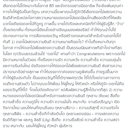
ดอกไม้คือของขวัญที่ทำให้ผู้รับ “หยุด” แล้วรู้สึกถึงพลังดี ๆ ตรงหน้า ยิ่งหาก
เลือกดอกไม้ได้เหมาะกับโอกาส สีดี และจัดทรงอย่างมืออาชีพ ก็จะยิ่งเพิ่มคุณค่า
ทางใจให้ผู้รับเป็นทวีคูณ บทความนี้จะพาคุณไปรู้จักวิธีเลือกดอกไม้แสดงความ
ยินดีสำหรับแต่ละโอกาสความหมายของดอกไม้ยอดนิยมโทนสียอดฮิตที่ให้พลัง
บวกไอเดียช่อดอกไม้ที่ดูหรู ภาพขึ้น ขายได้จริงและเทคนิคที่ทำให้ผู้รับรู้สึก “ว้าว”
ตั้งแต่แรกเห็น ทั้งหมดนี้เขียนโดยอ้างอิงมุมมองฟลอริสต์ ทำให้คุณนำไปใช้
ประกอบการขาย การเลือกของขวัญ หรือสร้างคอนเทนต์สำหรับร้านดอกไม้ได้
ทันที 1) ดอกไม้แสดงความยินดี ความหมายคืออะไร? ทำไมถึงเหมาะกับทุก
โอกาส การให้ดอกไม้เพื่อแสดงความยินดี เป็นธรรมเนียมสากลที่เข้าใจง่ายที่สุด
ในโลก ทุกวัฒนธรรมล้วนใช้ “ดอกไม้” แทนคำว่า Congratulations เพราะดอกไม้
มีความหมายในตัวเอง ทั้งเรื่องความรัก ความหวัง ความสำเร็จ ความอบอุ่นใจ
และการเริ่มต้นใหม่ ข้อดีของการให้ช่อดอกไม้เพื่อแสดงความยินดี ส่งสารความ
ปรารถนาดีอย่างสุภาพ ทำให้บรรยากาศของงานดูพิเศษขึ้น ถ่ายรูปขึ้นมาก
ทำให้ผู้รับประทับใจ เป็นของขวัญที่ใช้ได้ทุกเพศทุกวัย ใช้ได้ตั้งแต่งานทางการ
จนถึงงานส่วนตัว ไม่ว่าคุณจะให้เพื่อน ให้ผู้ใหญ่ ให้หัวหน้า หรือให้คู่รัก ดอกไม้คือ
ของขวัญที่ให้ได้ “โดยไม่ต้องคิดมาก” แต่สัมผัสความรู้สึกได้มากที่สุด 2) ความ
หมายของดอกไม้ยอดนิยมสำหรับการแสดงความยินดี กุหลาบ (Rose) สื่อถึง:
ความสำเร็จ ความภูมิใจ ความรัก ความมั่นใจ เหมาะกับ: งานรับปริญญา เปิด
กิจการใหม่ มอบให้คนที่คุณชื่นชม กุหลาบสีขาว – ความบริสุทธิ์ ความจริงใจ
กุหลาบสีพีช – ความสำเร็จที่กำลังเติบโต กุหลาบแดงอ่อน – การแสดงความ
ยินดีที่สุภาพ และหรู ลิลลี่ (Lily) สื่อถึง: ความซื่อสัตย์ ความสำเร็จ ความสง่า
งาม เหมาะกับ: มอบให้ผู้ใหญ่ หัวหน้า ผู้บริหาร