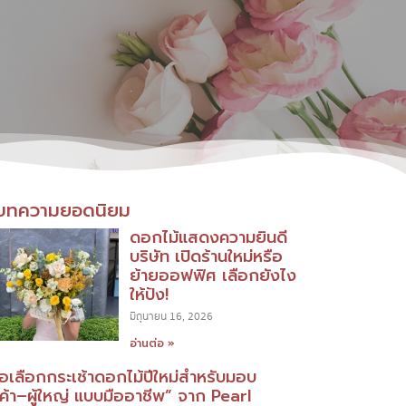
บทความยอดนิยม
ดอกไม้แสดงความยินดี
บริษัท เปิดร้านใหม่หรือ
ย้ายออฟฟิศ เลือกยังไง
ให้ปัง!
มิถุนายน 16, 2026
อ่านต่อ »
มือเลือกกระเช้าดอกไม้ปีใหม่สำหรับมอบ
กค้า–ผู้ใหญ่ แบบมืออาชีพ” จาก Pearl