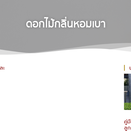
ดอกไม้กลิ่นหอมเบา
ละ
คู่
ลู