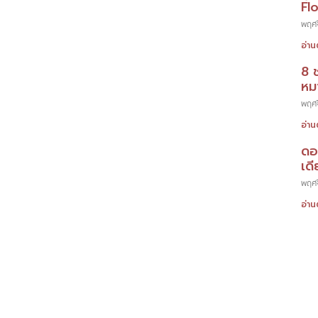
Fl
พฤศจ
อ่าน
8 
หมา
พฤศจ
อ่าน
ดอ
เดี
พฤศจ
อ่าน