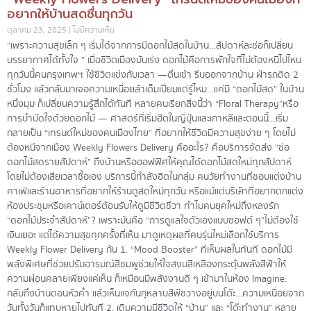
อยากให้บ้านสดชื่นทุกวัน
ตุลาคม 23, 2025
ไม่มีความเห็น
“เพราะความสุขเล็ก ๆ เริ่มได้จากการมีดอกไม้สดในบ้าน…สัปดาห์ละช่อก็เปลี่ยน
บรรยากาศได้ทั้งใจ ” เมื่อชีวิตเมืองมันเร่ง ดอกไม้คือการพักใจที่ไม่ต้องหนีไปไหน
ทุกวันนี้คนกรุงเทพฯ ใช้ชีวิตแข่งกับเวลา —ตื่นเช้า รีบออกจากบ้าน ฝ่ารถติด 2
ชั่วโมง แล้วกลับมาเจอความเหนื่อยล้าเต็มเปี่ยมแต่รู้ไหม…แค่มี “ดอกไม้สด” ในบ้าน
หนึ่งมุม ก็เปลี่ยนความรู้สึกได้ทันที หลายคนเรียกสิ่งนี้ว่า “Floral Therapy”หรือ
การบำบัดใจด้วยดอกไม้ — ศาสตร์ที่เริ่มฮิตในญี่ปุ่นและเกาหลีและตอนนี้…เริ่ม
กลายเป็น “เทรนด์ใหม่ของคนเมืองไทย” ที่อยากให้ชีวิตมีความสุขง่าย ๆ โดยไม่
ต้องหนีจากเมือง Weekly Flowers Delivery คืออะไร? คือบริการจัดส่ง “ช่อ
ดอกไม้สดรายสัปดาห์” ถึงบ้านหรือออฟฟิศให้คุณได้ดอกไม้สดใหม่ทุกสัปดาห์
โดยไม่ต้องเสียเวลาซื้อเอง บริการนี้กำลังฮิตในกลุ่ม คนวัยทำงานที่ชอบแต่งบ้าน
คาเฟ่และร้านอาหารที่อยากให้ร้านดูสดใหม่ทุกวัน หรือแม้แต่บริษัทที่อยากตกแต่ง
ห้องประชุมหรือเคาน์เตอร์ต้อนรับให้ดูมีชีวิตชีวา ทำไมคนยุคใหม่ถึงหลงรัก
“ดอกไม้ประจำสัปดาห์”? เพราะมันคือ “การดูแลใจตัวเองแบบซอฟต์ ๆ”ไม่ต้องใช้
เงินเยอะ แต่ได้ความสุขทุกครั้งที่เห็น มาดูเหตุผลที่คนรุ่นใหม่เลือกใช้บริการ
Weekly Flower Delivery กัน 1. “Mood Booster” ที่เห็นผลในทันที ดอกไม้มี
พลังพิเศษที่ช่วยปรับอารมณ์สีชมพูช่วยให้ใจสงบสีเหลืองกระตุ้นพลังสีฟ้าให้
ความผ่อนคลายเพียงแค่เห็น ก็เหมือนมีพลังงานดี ๆ เข้ามาในห้อง Imagine:
กลับถึงบ้านตอนหัวค่ำ แล้วเห็นแจกันกุหลาบสีพีชวางอยู่บนโต๊ะ…ความเหนื่อยจาก
วันทั้งวันก็แทบหายไปทันที 2. เติมความมีชีวิตให้ “บ้าน” และ “โต๊ะทำงาน” หลาย