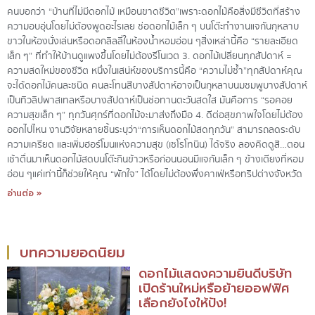
คนบอกว่า “บ้านที่ไม่มีดอกไม้ เหมือนขาดชีวิต”เพราะดอกไม้คือสิ่งมีชีวิตที่สร้าง
ความอบอุ่นโดยไม่ต้องพูดอะไรเลย ช่อดอกไม้เล็ก ๆ บนโต๊ะทำงานแจกันกุหลาบ
ขาวในห้องนั่งเล่นหรือดอกลิลลี่ในห้องน้ำหอมอ่อน ๆสิ่งเหล่านี้คือ “รายละเอียด
เล็ก ๆ” ที่ทำให้บ้านดูแพงขึ้นโดยไม่ต้องรีโนเวต 3. ดอกไม้เปลี่ยนทุกสัปดาห์ =
ความสดใหม่ของชีวิต หนึ่งในเสน่ห์ของบริการนี้คือ “ความไม่ซ้ำ”ทุกสัปดาห์คุณ
จะได้ดอกไม้คนละชนิด คนละโทนสีบางสัปดาห์อาจเป็นกุหลาบนมชมพูบางสัปดาห์
เป็นทิวลิปพาสเทลหรือบางสัปดาห์เป็นช่อทานตะวันสดใส มันคือการ “รอคอย
ความสุขเล็ก ๆ” ทุกวันศุกร์ที่ดอกไม้จะมาส่งถึงมือ 4. ดีต่อสุขภาพใจโดยไม่ต้อง
ออกไปไหน งานวิจัยหลายชิ้นระบุว่า“การเห็นดอกไม้สดทุกวัน” สามารถลดระดับ
ความเครียด และเพิ่มฮอร์โมนแห่งความสุข (เซโรโทนิน) ได้จริง ลองคิดดูสิ…ตอน
เช้าตื่นมาเห็นดอกไม้สดบนโต๊ะกินข้าวหรือก่อนนอนมีแจกันเล็ก ๆ ข้างเตียงที่หอม
อ่อน ๆแค่เท่านี้ก็ช่วยให้คุณ “พักใจ” ได้โดยไม่ต้องพึ่งคาเฟ่หรือทริปต่างจังหวัด
อ่านต่อ »
บทความยอดนิยม
ดอกไม้แสดงความยินดีบริษัท
เปิดร้านใหม่หรือย้ายออฟฟิศ
เลือกยังไงให้ปัง!