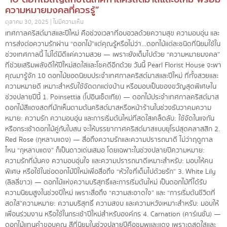
ความหมายมงคลที่ควรรู้”
ตุลาคม 30, 2025
ไม่มีความเห็น
เทศกาลคริสต์มาสและปีใหม่ คือช่วงเวลาที่อบอวลด้วยความสุข ความอบอุ่น และ
การส่งต่อความรักผ่าน “ดอกไม้” แต่คุณรู้หรือไม่ว่า…ดอกไม้แต่ละชนิดที่นิยมใช้ใน
ช่วงเทศกาลนี้ ไม่ได้มีดีแค่ความสวย — เพราะยังเต็มไปด้วย “ความหมายมงคล”
ที่ช่วยเสริมพลังดีให้ปีใหม่สดใสและโชคดีอีกด้วย วันนี้ Pearl Florist House จะพา
คุณมารู้จัก 10 ดอกไม้ยอดนิยมประจำเทศกาลคริสต์มาสและปีใหม่ ที่ทั้งสวยและ
ความหมายดี เหมาะสำหรับใช้จัดตกแต่งบ้าน หรือมอบเป็นของขวัญสุดพิเศษใน
ช่วงปลายปีนี้ 1. Poinsettia (โปอินเซ็ตเทีย) — ดอกไม้ประจำเทศกาลคริสต์มาส
ดอกไม้สีแดงสดที่มักเห็นตามต้นคริสต์มาสหรือหน้าร้านในช่วงธันวาคมความ
หมาย: ความรัก ความอบอุ่น และการเริ่มต้นใหม่ที่สดใสเคล็ดลับ: ใช้จัดในแจกัน
หรือกระเช้าดอกไม้คู่กับใบสน จะให้บรรยากาศคริสต์มาสแบบยุโรปสุดคลาสสิก 2.
Red Rose (กุหลาบแดง) — สื่อถึงความรักและความปรารถนาดี ไม่ว่าฤดูกาล
ไหน “กุหลาบแดง” ก็เป็นดาวเด่นเสมอ โดยเฉพาะในช่วงปลายปีความหมาย:
ความรักที่มั่นคง ความอบอุ่นใจ และความปรารถนาดีเหมาะสำหรับ: มอบให้คน
พิเศษ หรือใช้ในช่อดอกไม้ปีใหม่เพื่อสื่อถึง “หัวใจที่เต็มไปด้วยรัก” 3. White Lily
(ลิลลี่ขาว) — ดอกไม้แห่งความบริสุทธิ์และการเริ่มต้นใหม่ เป็นดอกไม้ที่ได้รับ
ความนิยมสูงในช่วงปีใหม่ เพราะสื่อถึง “ความสะอาดใจ” และ “การเริ่มต้นชีวิตที่
สดใส”ความหมาย: ความบริสุทธิ์ ความสงบ และความหวังเหมาะสำหรับ: มอบให้
เพื่อนร่วมงาน หรือใช้ในกระเช้าปีใหม่สำหรับองค์กร 4. Carnation (คาร์เนชั่น) —
ดอกไม้แทนคำขอบคุณ สีที่นิยมในช่วงปลายปีคือชมพูและแดง เพราะดูสดใสและ