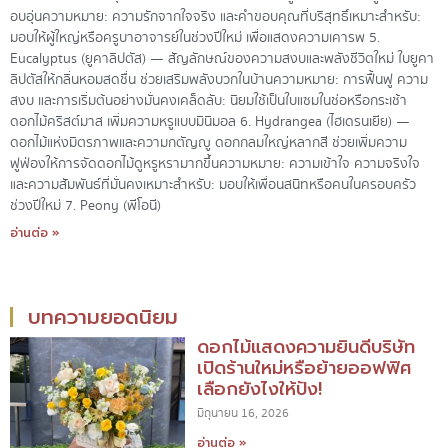
อบอุ่นความหมาย: ความรักจากใจจริง และคำขอบคุณที่บริสุทธิ์เหมาะสำหรับ:
มอบให้ผู้ใหญ่หรือครูบาอาจารย์ในช่วงปีใหม่ เพื่อแสดงความเคารพ 5.
Eucalyptus (ยูคาลิปตัส) — สัญลักษณ์ของความสงบและพลังชีวิตใหม่ ใบยูคา
ลิปตัสให้กลิ่นหอมสดชื่น ช่วยเสริมพลังบวกในบ้านความหมาย: การฟื้นฟู ความ
สงบ และการเริ่มต้นอย่างมั่นคงเคล็ดลับ: นิยมใช้เป็นใบแซมในช่อหรือกระเช้า
ดอกไม้คริสต์มาส เพิ่มความหรูแบบมินิมอล 6. Hydrangea (ไฮเดรนเยีย) —
ดอกไม้แห่งมิตรภาพและความกตัญญู ดอกกลมใหญ่หลากสี ช่วยเพิ่มความ
ฟูฟ่องให้การจัดดอกไม้ดูหรูหรามากขึ้นความหมาย: ความเข้าใจ ความจริงใจ
และความสัมพันธ์ที่มั่นคงเหมาะสำหรับ: มอบให้เพื่อนสนิทหรือคนในครอบครัว
ช่วงปีใหม่ 7. Peony (พีโอนี)
อ่านต่อ »
บทความยอดนิยม
ดอกไม้แสดงความยินดีบริษัท
เปิดร้านใหม่หรือย้ายออฟฟิศ
เลือกยังไงให้ปัง!
มิถุนายน 16, 2026
อ่านต่อ »