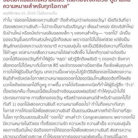
ความหมายสำหรับทุกโอกาส”
พฤศจิกายน 10, 2025
ไม่มีความเห็น
ทำไม “ช่อดอกไม้แสดงความยินดี” ถึงสำคัญกว่าแค่ของขวัญ? เมื่อถึงวันที่เรา
ต้องแสดงความยินดี—ไม่ว่าจะเป็นงานรับปริญญา เลื่อนตำแหน่ง เปิดบริษัทใหม่
รับบ้านใหม่ หรือแม้แต่งานเฉลิมฉลองเล็ก ๆ ของคนสำคัญ— “ดอกไม้” มักเป็น
ของขวัญชิ้นแรกที่คนส่วนใหญ่นึกถึงเสมอ เพราะดอกไม้ไม่ใช่แค่สวย แต่ยังเป็น
สัญลักษณ์ของความปรารถนาดี ความอบอุ่นใจ และเป็นวิธีส่งข้อความที่ไม่ต้อง
ใช้คำพูด แต่สามารถสื่อความหมายได้อย่างลึกซึ้ง ในโลกที่ทุกอย่างต้องรีบ
ดอกไม้คือของขวัญที่ทำให้ผู้รับ “หยุด” แล้วรู้สึกถึงพลังดี ๆ ตรงหน้า ยิ่งหาก
เลือกดอกไม้ได้เหมาะกับโอกาส สีดี และจัดทรงอย่างมืออาชีพ ก็จะยิ่งเพิ่มคุณค่า
ทางใจให้ผู้รับเป็นทวีคูณ บทความนี้จะพาคุณไปรู้จักวิธีเลือกดอกไม้แสดงความ
ยินดีสำหรับแต่ละโอกาสความหมายของดอกไม้ยอดนิยมโทนสียอดฮิตที่ให้พลัง
บวกไอเดียช่อดอกไม้ที่ดูหรู ภาพขึ้น ขายได้จริงและเทคนิคที่ทำให้ผู้รับรู้สึก “ว้าว”
ตั้งแต่แรกเห็น ทั้งหมดนี้เขียนโดยอ้างอิงมุมมองฟลอริสต์ ทำให้คุณนำไปใช้
ประกอบการขาย การเลือกของขวัญ หรือสร้างคอนเทนต์สำหรับร้านดอกไม้ได้
ทันที 1) ดอกไม้แสดงความยินดี ความหมายคืออะไร? ทำไมถึงเหมาะกับทุก
โอกาส การให้ดอกไม้เพื่อแสดงความยินดี เป็นธรรมเนียมสากลที่เข้าใจง่ายที่สุด
ในโลก ทุกวัฒนธรรมล้วนใช้ “ดอกไม้” แทนคำว่า Congratulations เพราะดอกไม้
มีความหมายในตัวเอง ทั้งเรื่องความรัก ความหวัง ความสำเร็จ ความอบอุ่นใจ
และการเริ่มต้นใหม่ ข้อดีของการให้ช่อดอกไม้เพื่อแสดงความยินดี ส่งสารความ
ปรารถนาดีอย่างสุภาพ ทำให้บรรยากาศของงานดูพิเศษขึ้น ถ่ายรูปขึ้นมาก