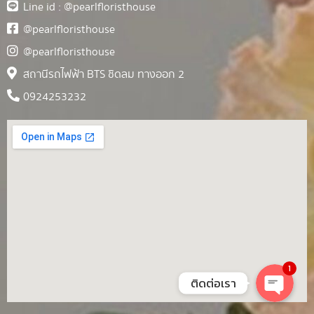
Line id : @pearlfloristhouse
@pearlfloristhouse
@pearlfloristhouse
สถานีรถไฟฟ้า BTS ชิดลม ทางออก 2
0924253232
1
ติดต่อเรา