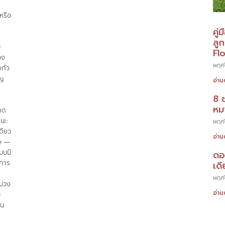
หรือ
คู่
ลู
ม
Fl
อง
พฤศจ
ทั่ว
ty
อ่าน
8 
หมา
อาด
นะ:
พฤศจ
ดียว
อ่าน
re —
บบมี
ดอ
งการ
เดี
พฤศจ
ม่วง
อ่าน
ม
้น