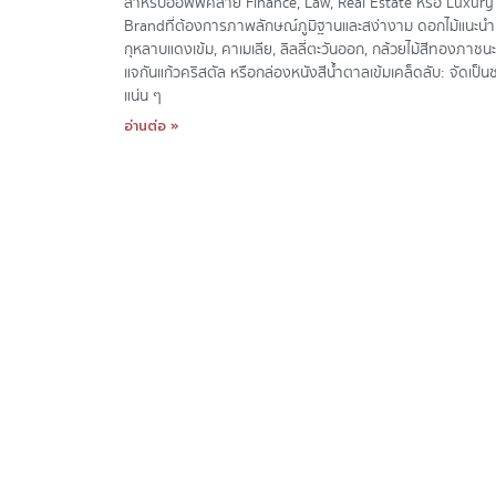
สำหรับออฟฟิศสาย Finance, Law, Real Estate หรือ Luxury
Brandที่ต้องการภาพลักษณ์ภูมิฐานและสง่างาม ดอกไม้แนะนำ
กุหลาบแดงเข้ม, คาเมเลีย, ลิลลี่ตะวันออก, กล้วยไม้สีทองภาชนะ
แจกันแก้วคริสตัล หรือกล่องหนังสีน้ำตาลเข้มเคล็ดลับ: จัดเป็นช
แน่น ๆ
อ่านต่อ »