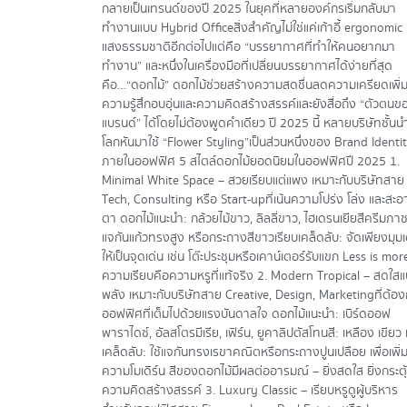
กลายเป็นเทรนด์ของปี 2025 ในยุคที่หลายองค์กรเริ่มกลับมา
ทำงานแบบ Hybrid Officeสิ่งสำคัญไม่ใช่แค่เก้าอี้ ergonomic 
แสงธรรมชาติอีกต่อไปแต่คือ “บรรยากาศที่ทำให้คนอยากมา
ทำงาน” และหนึ่งในเครื่องมือที่เปลี่ยนบรรยากาศได้ง่ายที่สุด
คือ…“ดอกไม้” ดอกไม้ช่วยสร้างความสดชื่นลดความเครียดเพิ่
ความรู้สึกอบอุ่นและความคิดสร้างสรรค์และยังสื่อถึง “ตัวตนข
แบรนด์” ได้โดยไม่ต้องพูดคำเดียว ปี 2025 นี้ หลายบริษัทชั้นนำ
โลกหันมาใช้ “Flower Styling”เป็นส่วนหนึ่งของ Brand Identi
ภายในออฟฟิศ 5 สไตล์ดอกไม้ยอดนิยมในออฟฟิศปี 2025 1.
Minimal White Space – สวยเรียบแต่แพง เหมาะกับบริษัทสาย
Tech, Consulting หรือ Start-upที่เน้นความโปร่ง โล่ง และสะ
ตา ดอกไม้แนะนำ: กล้วยไม้ขาว, ลิลลี่ขาว, ไฮเดรนเยียสีครีมภาช
แจกันแก้วทรงสูง หรือกระถางสีขาวเรียบเคล็ดลับ: จัดเพียงมุมเ
ให้เป็นจุดเด่น เช่น โต๊ะประชุมหรือเคาน์เตอร์รับแขก Less is mo
ความเรียบคือความหรูที่แท้จริง 2. Modern Tropical – สดใสแ
พลัง เหมาะกับบริษัทสาย Creative, Design, Marketingที่ต้อ
ออฟฟิศที่เต็มไปด้วยแรงบันดาลใจ ดอกไม้แนะนำ: เบิร์ดออฟ
พาราไดซ์, อัลสโตรมีเรีย, เฟิร์น, ยูคาลิปตัสโทนสี: เหลือง เขียว 
เคล็ดลับ: ใช้แจกันทรงเรขาคณิตหรือกระถางปูนเปลือย เพื่อเพิ่
ความโมเดิร์น สีของดอกไม้มีผลต่ออารมณ์ – ยิ่งสดใส ยิ่งกระตุ
ความคิดสร้างสรรค์ 3. Luxury Classic – เรียบหรูดูผู้บริหาร