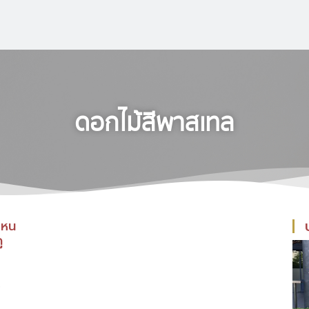
ดอกไม้สีพาสเทล
ไหน
ู
ง