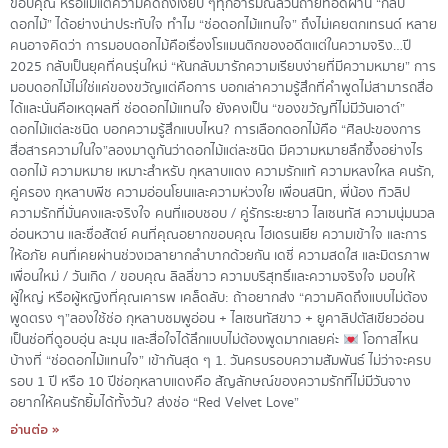
ขอบคุณ หรือแม้แต่ความคิดถึงเงียบ ๆทุกอารมณ์ล้วนถ่ายทอดผ่าน “กลีบ
ดอกไม้” ได้อย่างน่าประทับใจ ทำไม “ช่อดอกไม้แทนใจ” ถึงไม่เคยตกเทรนด์ หลาย
คนอาจคิดว่า การมอบดอกไม้คือเรื่องโรแมนติกของอดีตแต่ในความจริง…ปี
2025 กลับเป็นยุคที่คนรุ่นใหม่ “หันกลับมารักความเรียบง่ายที่มีความหมาย” การ
มอบดอกไม้ไม่ใช่แค่ของขวัญแต่คือการ บอกเล่าความรู้สึกที่คำพูดไม่สามารถสื่อ
ได้และนั่นคือเหตุผลที่ ช่อดอกไม้แทนใจ ยังคงเป็น “ของขวัญที่ไม่มีวันเอาต์”
ดอกไม้แต่ละชนิด บอกความรู้สึกแบบไหน? การเลือกดอกไม้คือ “ศิลปะของการ
สื่อสารความในใจ”ลองมาดูกันว่าดอกไม้แต่ละชนิด มีความหมายลึกซึ้งอย่างไร
ดอกไม้ ความหมาย เหมาะสำหรับ กุหลาบแดง ความรักแท้ ความหลงใหล คนรัก,
คู่ครอง กุหลาบพีช ความอ่อนโยนและความห่วงใย เพื่อนสนิท, พี่น้อง ทิวลิป
ความรักที่มั่นคงและจริงใจ คนที่แอบชอบ / คู่รักระยะยาว ไลเซนทัส ความนุ่มนวล
อ่อนหวาน และซื่อสัตย์ คนที่คุณอยากขอบคุณ ไฮเดรนเยีย ความเข้าใจ และการ
ให้อภัย คนที่เคยผ่านช่วงเวลายากลำบากด้วยกัน เดซี่ ความสดใส และมิตรภาพ
เพื่อนใหม่ / วันเกิด / ขอบคุณ ลิลลี่ขาว ความบริสุทธิ์และความจริงใจ มอบให้
ผู้ใหญ่ หรือผู้หญิงที่คุณเคารพ เคล็ดลับ: ถ้าอยากส่ง “ความคิดถึงแบบไม่ต้อง
พูดตรง ๆ”ลองใช้ช่อ กุหลาบชมพูอ่อน + ไลเซนทัสขาว + ยูคาลิปตัสเขียวอ่อน
เป็นช่อที่ดูอบอุ่น ละมุน และสื่อใจได้ลึกแบบไม่ต้องพูดมากเลยค่ะ
โอกาสไหน
บ้างที่ “ช่อดอกไม้แทนใจ” เข้ากันสุด ๆ 1. วันครบรอบความสัมพันธ์ ไม่ว่าจะครบ
รอบ 1 ปี หรือ 10 ปีช่อกุหลาบแดงคือ สัญลักษณ์ของความรักที่ไม่มีวันจาง
อยากให้คนรักยิ้มได้ทั้งวัน? ส่งช่อ “Red Velvet Love”
อ่านต่อ »