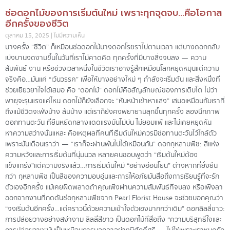
ช่อดอกไม้ของการเริ่มต้นใหม่ เพราะทุกจุดจบ…คือโอกาส
อีกครั้งของชีวิต
ตุลาคม 15, 2025
ไม่มีความเห็น
บางครั้ง “ชีวิต” ก็เหมือนช่อดอกไม้บางดอกโรยราไปตามเวลา แต่บางดอกกลับ
เบ่งบานงดงามขึ้นในวันที่เราไม่คาดคิด ทุกครั้งที่มีบางสิ่งจบลง — ความ
สัมพันธ์ งาน หรือช่วงเวลาหนึ่งในชีวิตเราอาจรู้สึกเหมือนโลกหยุดหมุนแต่ความ
จริงคือ…มันแค่ “เว้นวรรค” เพื่อให้บางอย่างใหม่ ๆ กำลังจะเริ่มต้น และสิ่งหนึ่งที่
ช่วยเยียวยาใจได้เสมอ คือ “ดอกไม้” ดอกไม้คือสัญลักษณ์ของการเติบโต ไม่ว่า
พายุจะรุนแรงแค่ไหน ดอกไม้ก็ยังเลือกจะ “หันหน้าเข้าหาแสง” เสมอเหมือนกับเราที่
ถึงแม้ชีวิตจะพังบ้าง ล้มบ้าง แต่เราก็ยังคงพยายามลุกขึ้นทุกครั้ง ลองนึกภาพ
ดอกทานตะวัน ที่ยืนหยัดกลางแดดแรงมันไม่บ่น ไม่ยอมแพ้ และไม่เคยหยุดหัน
หาความสว่าง นั่นแหละ คือเหตุผลที่คนที่เริ่มต้นใหม่ควรมีช่อทานตะวันไว้ใกล้ตัว
เพราะมันเตือนเราว่า — “เราก็จะผ่านพ้นไปได้เหมือนกัน” ดอกกุหลาบพีช: สีแห่ง
ความหวังและการเริ่มต้นที่นุ่มนวล หลายคนชอบพูดว่า “เริ่มต้นใหม่ต้อง
แข็งแกร่ง”แต่ความจริงแล้ว…การเริ่มต้นใหม่ “อย่างอ่อนโยน” ต่างหากที่ยั่งยืน
กว่า กุหลาบพีช เป็นสีของความอบอุ่นและการให้อภัยมันสื่อถึงการเรียนรู้ที่จะรัก
ตัวเองอีกครั้ง แม้เคยผิดพลาดถ้าคุณเพิ่งผ่านความสัมพันธ์ที่จบลง หรือเพิ่งลา
ออกจากงานที่กดดันช่อกุหลาบพีชจาก Pearl Florist House จะช่วยบอกคุณว่า
“จงเริ่มต้นอีกครั้ง…แต่คราวนี้ด้วยความเข้าใจตัวเองมากกว่าเดิม” ดอกลิลลี่ขาว:
การปล่อยวางอย่างสง่างาม ลิลลี่สีขาว เป็นดอกไม้ที่สื่อถึง “ความบริสุทธิ์ใจและ