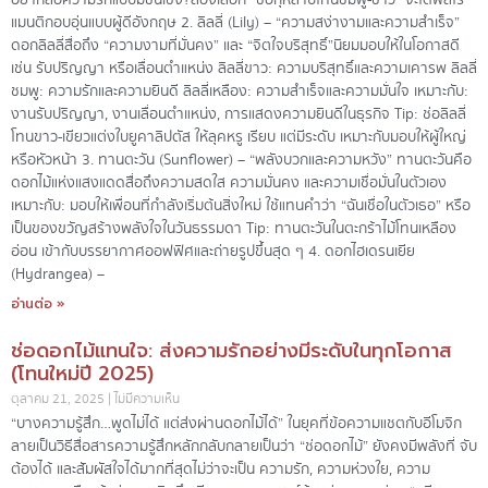
อยากสื่อความรักแบบมีชั้นเชิง?ลองเลือก “ช่อกุหลาบโทนชมพู-ขาว” จะได้ฟีลโร
แมนติกอบอุ่นแบบผู้ดีอังกฤษ 2. ลิลลี่ (Lily) – “ความสง่างามและความสำเร็จ”
ดอกลิลลี่สื่อถึง “ความงามที่มั่นคง” และ “จิตใจบริสุทธิ์”นิยมมอบให้ในโอกาสดี
เช่น รับปริญญา หรือเลื่อนตำแหน่ง ลิลลี่ขาว: ความบริสุทธิ์และความเคารพ ลิลลี่
ชมพู: ความรักและความยินดี ลิลลี่เหลือง: ความสำเร็จและความมั่นใจ เหมาะกับ:
งานรับปริญญา, งานเลื่อนตำแหน่ง, การแสดงความยินดีในธุรกิจ Tip: ช่อลิลลี่
โทนขาว-เขียวแต่งใบยูคาลิปตัส ให้ลุคหรู เรียบ แต่มีระดับ เหมาะกับมอบให้ผู้ใหญ่
หรือหัวหน้า 3. ทานตะวัน (Sunflower) – “พลังบวกและความหวัง” ทานตะวันคือ
ดอกไม้แห่งแสงแดด สื่อถึงความสดใส ความมั่นคง และความเชื่อมั่นในตัวเอง
เหมาะกับ: มอบให้เพื่อนที่กำลังเริ่มต้นสิ่งใหม่ ใช้แทนคำว่า “ฉันเชื่อในตัวเธอ” หรือ
เป็นของขวัญสร้างพลังใจในวันธรรมดา Tip: ทานตะวันในตะกร้าไม้โทนเหลือง
อ่อน เข้ากับบรรยากาศออฟฟิศและถ่ายรูปขึ้นสุด ๆ 4. ดอกไฮเดรนเยีย
(Hydrangea) –
อ่านต่อ »
ช่อดอกไม้แทนใจ: ส่งความรักอย่างมีระดับในทุกโอกาส
(โทนใหม่ปี 2025)
ตุลาคม 21, 2025
ไม่มีความเห็น
“บางความรู้สึก…พูดไม่ได้ แต่ส่งผ่านดอกไม้ได้” ในยุคที่ข้อความแชตกับอีโมจิก
ลายเป็นวิธีสื่อสารความรู้สึกหลักกลับกลายเป็นว่า “ช่อดอกไม้” ยังคงมีพลังที่ จับ
ต้องได้ และสัมผัสใจได้มากที่สุดไม่ว่าจะเป็น ความรัก, ความห่วงใย, ความ