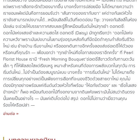
การปล่อยวาง”มันเป็นเหมือนการบอกลาอย่างมีศักดิ์ศรี — ไม่ใช่เพราะเราหมดรัก
แต่เพราะเราเลือกจะรักตัวเองมากขึ้น บางครั้งการปล่อยมือ ไม่ได้หมายความว่า
เรายอมแพ้แต่มันคือการยอมรับว่า “เส้นทางของเรากับเขา” แค่ต่างกันแต่หัวใจ
เรายังสามารถเบ่งบานได้…เหมือนลิลลี่ในวันที่แดดอ่อน Tip: วางแจกันลิลลี่ในห้อง
นั่งเล่น จะช่วยให้บรรยากาศสงบและรู้สึกเหมือนเริ่มต้นใหม่ทุกเช้า ดอกเดซี่:
ดอกไม้แห่งแสงเช้าและความสดใส ดอกเดซี่ (Daisy) มักถูกเรียกว่า “ดอกไม้แห่ง
ความหวัง”เพราะมันเบ่งบานในยามรุ่งอรุณหลังคืนที่มืดมิด ถ้าคุณกำลังเริ่มชีวิต
ใหม่ เช่น ย้ายบ้าน เริ่มงานใหม่ หรือออกเดินทางอีกครั้งลองส่งช่อเดซี่ให้ตัวเอง
หรือคนที่คุณรัก — เพื่อบอกว่า “ทุกเช้าใหม่คือโอกาสของเราอีกครั้ง” ที่ Pearl
Florist House เรามี “Fresh Morning Bouquet”ช่อเดซี่สีขาวตัดกับทานตะวัน
เล็ก ๆ ที่ให้ฟีลสดใสแต่เรียบหรู เหมาะสำหรับคนที่ต้องการพลังบวกในทุกวัน การ
เริ่มต้นใหม่…ไม่จำเป็นต้องสมบูรณ์แบบ บางครั้ง “การเริ่มต้นใหม่” ไม่ได้หมายถึง
การเปลี่ยนทุกอย่างแต่เป็นเพียงการเลือกที่จะมองชีวิตด้วยสายตาใหม่ คุณไม่
ต้องมีทุกอย่างพร้อมแค่เริ่มต้นด้วยหัวใจที่พร้อม “ให้อภัยตัวเอง” และ “เชื่อในแสง
ข้างหน้า” ก็พอ เหมือนกับดอกไม้ที่งอกงามจากดินแห้งเพราะมันไม่สนว่าดินตรง
นั้นเคยเป็นอย่างไร — มันแค่เติบโตต่อไป สรุป: ดอกไม้ไม่ถามว่าเมื่อวานคุณ
ร้องไห้หรือเปล่า —
อ่านต่อ »