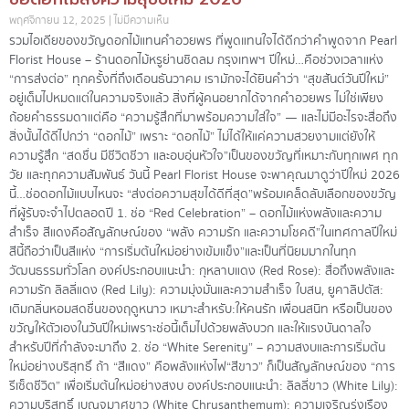
พฤศจิกายน 12, 2025
ไม่มีความเห็น
รวมไอเดียของขวัญดอกไม้แทนคำอวยพร ที่พูดแทนใจได้ดีกว่าคำพูดจาก Pearl
Florist House – ร้านดอกไม้หรูย่านชิดลม กรุงเทพฯ ปีใหม่…คือช่วงเวลาแห่ง
“การส่งต่อ” ทุกครั้งที่ถึงเดือนธันวาคม เรามักจะได้ยินคำว่า “สุขสันต์วันปีใหม่”
อยู่เต็มไปหมดแต่ในความจริงแล้ว สิ่งที่ผู้คนอยากได้จากคำอวยพร ไม่ใช่เพียง
ถ้อยคำธรรมดาแต่คือ “ความรู้สึกที่มาพร้อมความใส่ใจ” — และไม่มีอะไรจะสื่อถึง
สิ่งนั้นได้ดีไปกว่า “ดอกไม้” เพราะ “ดอกไม้” ไม่ได้ให้แค่ความสวยงามแต่ยังให้
ความรู้สึก “สดชื่น มีชีวิตชีวา และอบอุ่นหัวใจ”เป็นของขวัญที่เหมาะกับทุกเพศ ทุก
วัย และทุกความสัมพันธ์ วันนี้ Pearl Florist House จะพาคุณมาดูว่าปีใหม่ 2026
นี้…ช่อดอกไม้แบบไหนจะ “ส่งต่อความสุขได้ดีที่สุด”พร้อมเคล็ดลับเลือกของขวัญ
ที่ผู้รับจะจำไปตลอดปี 1. ช่อ “Red Celebration” – ดอกไม้แห่งพลังและความ
สำเร็จ สีแดงคือสัญลักษณ์ของ “พลัง ความรัก และความโชคดี”ในเทศกาลปีใหม่
สีนี้ถือว่าเป็นสีแห่ง “การเริ่มต้นใหม่อย่างเข้มแข็ง”และเป็นที่นิยมมากในทุก
วัฒนธรรมทั่วโลก องค์ประกอบแนะนำ: กุหลาบแดง (Red Rose): สื่อถึงพลังและ
ความรัก ลิลลี่แดง (Red Lily): ความมุ่งมั่นและความสำเร็จ ใบสน, ยูคาลิปตัส:
เติมกลิ่นหอมสดชื่นของฤดูหนาว เหมาะสำหรับ:ให้คนรัก เพื่อนสนิท หรือเป็นของ
ขวัญให้ตัวเองในวันปีใหม่เพราะช่อนี้เต็มไปด้วยพลังบวก และให้แรงบันดาลใจ
สำหรับปีที่กำลังจะมาถึง 2. ช่อ “White Serenity” – ความสงบและการเริ่มต้น
ใหม่อย่างบริสุทธิ์ ถ้า “สีแดง” คือพลังแห่งไฟ“สีขาว” ก็เป็นสัญลักษณ์ของ “การ
รีเซ็ตชีวิต” เพื่อเริ่มต้นใหม่อย่างสงบ องค์ประกอบแนะนำ: ลิลลี่ขาว (White Lily):
ความบริสุทธิ์ เบญจมาศขาว (White Chrysanthemum): ความเจริญรุ่งเรือง