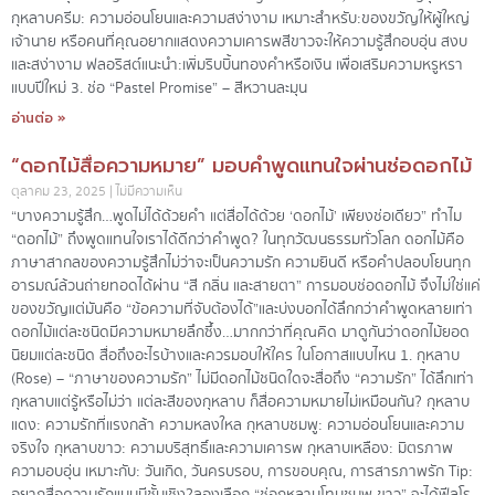
กุหลาบครีม: ความอ่อนโยนและความสง่างาม เหมาะสำหรับ:ของขวัญให้ผู้ใหญ่
เจ้านาย หรือคนที่คุณอยากแสดงความเคารพสีขาวจะให้ความรู้สึกอบอุ่น สงบ
และสง่างาม ฟลอริสต์แนะนำ:เพิ่มริบบิ้นทองคำหรือเงิน เพื่อเสริมความหรูหรา
แบบปีใหม่ 3. ช่อ “Pastel Promise” – สีหวานละมุน
อ่านต่อ »
“ดอกไม้สื่อความหมาย” มอบคำพูดแทนใจผ่านช่อดอกไม้
ตุลาคม 23, 2025
ไม่มีความเห็น
“บางความรู้สึก…พูดไม่ได้ด้วยคำ แต่สื่อได้ด้วย ‘ดอกไม้’ เพียงช่อเดียว” ทำไม
“ดอกไม้” ถึงพูดแทนใจเราได้ดีกว่าคำพูด? ในทุกวัฒนธรรมทั่วโลก ดอกไม้คือ
ภาษาสากลของความรู้สึกไม่ว่าจะเป็นความรัก ความยินดี หรือคำปลอบโยนทุก
อารมณ์ล้วนถ่ายทอดได้ผ่าน “สี กลิ่น และสายตา” การมอบช่อดอกไม้ จึงไม่ใช่แค่
ของขวัญแต่มันคือ “ข้อความที่จับต้องได้”และบ่งบอกได้ลึกกว่าคำพูดหลายเท่า
ดอกไม้แต่ละชนิดมีความหมายลึกซึ้ง…มากกว่าที่คุณคิด มาดูกันว่าดอกไม้ยอด
นิยมแต่ละชนิด สื่อถึงอะไรบ้างและควรมอบให้ใคร ในโอกาสแบบไหน 1. กุหลาบ
(Rose) – “ภาษาของความรัก” ไม่มีดอกไม้ชนิดใดจะสื่อถึง “ความรัก” ได้ลึกเท่า
กุหลาบแต่รู้หรือไม่ว่า แต่ละสีของกุหลาบ ก็สื่อความหมายไม่เหมือนกัน? กุหลาบ
แดง: ความรักที่แรงกล้า ความหลงใหล กุหลาบชมพู: ความอ่อนโยนและความ
จริงใจ กุหลาบขาว: ความบริสุทธิ์และความเคารพ กุหลาบเหลือง: มิตรภาพ
ความอบอุ่น เหมาะกับ: วันเกิด, วันครบรอบ, การขอบคุณ, การสารภาพรัก Tip: