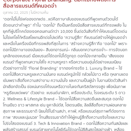
สื่อสารแบรนด์ที่คนจดจำ
ตุลาคม 22, 2025
ไม่มีความเห็น
“ดอกไม้ไม่ใช่แค่ของตกแต่ง…แต่คือภาษาลับของแบรนด์ที่พูดแทนตัวตนได้
ชัดเจนกว่าคำพูด” ทำไม “ดอกไม้” ถึงเป็นเครื่องมือสื่อสารแบรนด์ที่ทรงพลัง ใน
ยุคที่ผู้บริโภคต้องเจอคอนเทนต์กว่า 10,000 ชิ้นต่อวันสิ่งที่ทำให้แบรนด์โดดเด่น
ไม่ใช่แค่โลโก้หรือสโลแกนอีกต่อไปแต่คือ “ความรู้สึก” ที่แบรนด์สร้างให้ผู้คนจดจำ
และหนึ่งในเครื่องมือที่ทรงพลังที่สุดในการ “สร้างความรู้สึก”คือ “ดอกไม้” เพราะ
ดอกไม้มีภาษาของมันเอง– สีบอกอารมณ์– กลิ่นบอกความทรงจำ– การจัดบอก
บุคลิกของแบรนด์ เมื่อแบรนด์ใช้ดอกไม้ได้ถูกจุด ดอกไม้จะกลายเป็น “เสียงของ
แบรนด์”ที่พูดแทนความใส่ใจ ความหรูหรา หรือความอบอุ่นได้อย่างแนบเนียน
ตัวอย่างการใช้ “Floral Branding” จากองค์กรจริง 1. Luxury Brand – ใช้
ดอกไม้สื่อความหรูและความมั่นคง แบรนด์หรูมักใช้ กล้วยไม้ขาว หรือ กุหลาบแดง
เข้มเพราะสื่อถึงความสง่างาม ความมั่นใจ และความเป็นผู้นำ ในงานเปิดตัวสินค้า
มักเลือกจัดเป็น ช่อแน่นทรงโค้งมนหรือวางในแจกันคริสตัลทรงสูง เพื่อเน้นภาพ
“หรูเรียบแต่แพง” ตัวอย่าง: แบรนด์นาฬิกา, เครื่องประดับ, โรงแรมระดับ 5 ดาว
2. Wellness & Lifestyle Brand – ใช้ดอกไม้สื่อความสดชื่นและสมดุล ดอกไม้
โทนเขียว ขาว พาสเทล เช่น ยูคาลิปตัส, ไฮเดรนเยีย, ลิลลี่สื่อถึงความผ่อนคลาย
สุขภาพ และธรรมชาติ นิยมใช้ในร้านสปา, คาเฟ่, หรือแบรนด์สุขภาพที่ต้องการ
ภาพ “สงบและนุ่มนวล” โทนสีธรรมชาติทำให้ผู้คนรู้สึกถึงความจริงใจและความ
โปร่งใสของแบรนด์ 3. Tech & Innovation Brand – ดอกไม้สื่อความทันสมัยและ
พลังสร้างสรรค์ แบรนด์สายเทคโนโลยีเริ่มใช้ดอกไม้สีสันสดใสอย่างฟ้า, เหลือง,