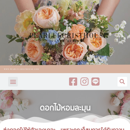
ดอกไม้หอมละมุน
ส่งดอกไม้ให้ตัวเองเถอะ… เพราะคุณก็สมควรได้รับความ