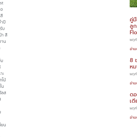
ist
่อ
สี
คู่
ำปี
ลู
รับ
Fl
้า สี
พฤศจ
รงาน
ก
อ่าน
8 
่ม
หมา
ี
ราะ
พฤศจ
กไม้
อ่าน
ใน
อัลส
ดอ
ส
เดี
พฤศจ
ม
อ่าน
ญ
ี่ยน