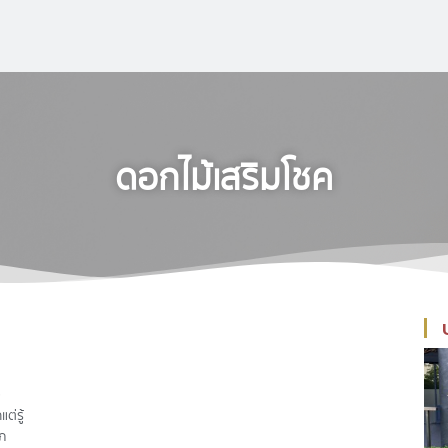
ดอกไม้เสริมโชค
ง
ต่รู้
าภ