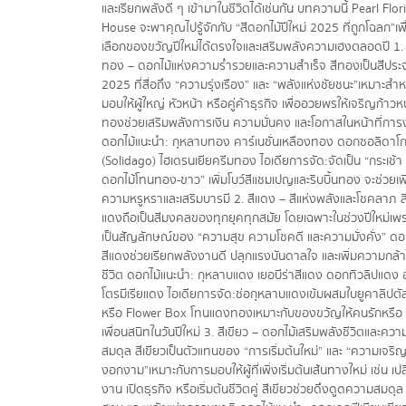
และเรียกพลังดี ๆ เข้ามาในชีวิตได้เช่นกัน บทความนี้ Pearl Flor
House จะพาคุณไปรู้จักกับ “สีดอกไม้ปีใหม่ 2025 ที่ถูกโฉลก” เพื
เลือกของขวัญปีใหม่ได้ตรงใจและเสริมพลังความเฮงตลอดปี 1. 
ทอง – ดอกไม้แห่งความร่ำรวยและความสำเร็จ สีทองเป็นสีประจ
2025 ที่สื่อถึง “ความรุ่งเรือง” และ “พลังแห่งชัยชนะ”เหมาะสำห
มอบให้ผู้ใหญ่ หัวหน้า หรือคู่ค้าธุรกิจ เพื่ออวยพรให้เจริญก้าวหน
ทองช่วยเสริมพลังการเงิน ความมั่นคง และโอกาสในหน้าที่กา
ดอกไม้แนะนำ: กุหลาบทอง คาร์เนชั่นเหลืองทอง ดอกซอลิดาโ
(Solidago) ไฮเดรนเยียครีมทอง ไอเดียการจัด:จัดเป็น “กระเช้า
ดอกไม้โทนทอง-ขาว” เพิ่มโบว์สีแชมเปญและริบบิ้นทอง จะช่วยเพิ
ความหรูหราและเสริมบารมี 2. สีแดง – สีแห่งพลังและโชคลาภ ส
แดงถือเป็นสีมงคลของทุกยุคทุกสมัย โดยเฉพาะในช่วงปีใหม่เพ
เป็นสัญลักษณ์ของ “ความสุข ความโชคดี และความมั่งคั่ง” ดอ
สีแดงช่วยเรียกพลังงานดี ปลุกแรงบันดาลใจ และเพิ่มความกล้า
ชีวิต ดอกไม้แนะนำ: กุหลาบแดง เยอบีร่าสีแดง ดอกทิวลิปแดง 
โตรมีเรียแดง ไอเดียการจัด:ช่อกุหลาบแดงเข้มผสมใบยูคาลิปตั
หรือ Flower Box โทนแดงทองเหมาะกับของขวัญให้คนรักหรือ
เพื่อนสนิทในวันปีใหม่ 3. สีเขียว – ดอกไม้เสริมพลังชีวิตและควา
สมดุล สีเขียวเป็นตัวแทนของ “การเริ่มต้นใหม่” และ “ความเจริ
งอกงาม”เหมาะกับการมอบให้ผู้ที่เพิ่งเริ่มต้นเส้นทางใหม่ เช่น เปล
งาน เปิดธุรกิจ หรือเริ่มต้นชีวิตคู่ สีเขียวช่วยดึงดูดความสมดุล