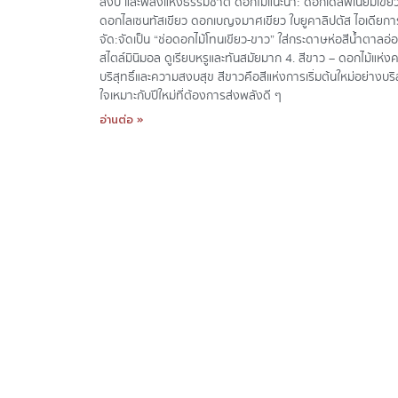
สงบ และพลังแห่งธรรมชาติ ดอกไม้แนะนำ: ดอกเดลฟีเนียมเขีย
ดอกไลเซนทัสเขียว ดอกเบญจมาศเขียว ใบยูคาลิปตัส ไอเดียกา
จัด:จัดเป็น “ช่อดอกไม้โทนเขียว-ขาว” ใส่กระดาษห่อสีน้ำตาลอ่
สไตล์มินิมอล ดูเรียบหรูและทันสมัยมาก 4. สีขาว – ดอกไม้แห่ง
บริสุทธิ์และความสงบสุข สีขาวคือสีแห่งการเริ่มต้นใหม่อย่างบริส
ใจเหมาะกับปีใหม่ที่ต้องการส่งพลังดี ๆ
อ่านต่อ »