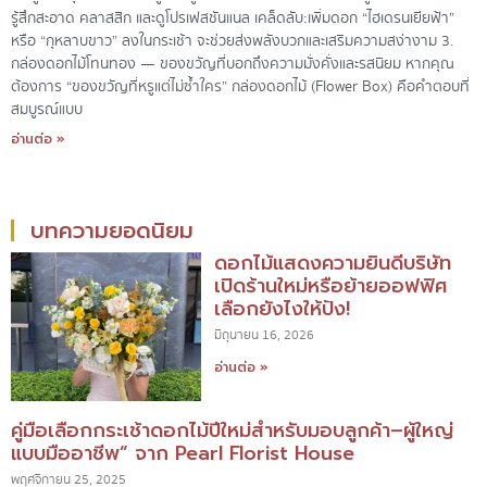
รู้สึกสะอาด คลาสสิก และดูโปรเฟสชันแนล เคล็ดลับ:เพิ่มดอก “ไฮเดรนเยียฟ้า”
หรือ “กุหลาบขาว” ลงในกระเช้า จะช่วยส่งพลังบวกและเสริมความสง่างาม 3.
กล่องดอกไม้โทนทอง — ของขวัญที่บอกถึงความมั่งคั่งและรสนิยม หากคุณ
ต้องการ “ของขวัญที่หรูแต่ไม่ซ้ำใคร” กล่องดอกไม้ (Flower Box) คือคำตอบที่
สมบูรณ์แบบ
อ่านต่อ »
บทความยอดนิยม
ดอกไม้แสดงความยินดีบริษัท
เปิดร้านใหม่หรือย้ายออฟฟิศ
เลือกยังไงให้ปัง!
มิถุนายน 16, 2026
อ่านต่อ »
คู่มือเลือกกระเช้าดอกไม้ปีใหม่สำหรับมอบลูกค้า–ผู้ใหญ่
แบบมืออาชีพ” จาก Pearl Florist House
พฤศจิกายน 25, 2025