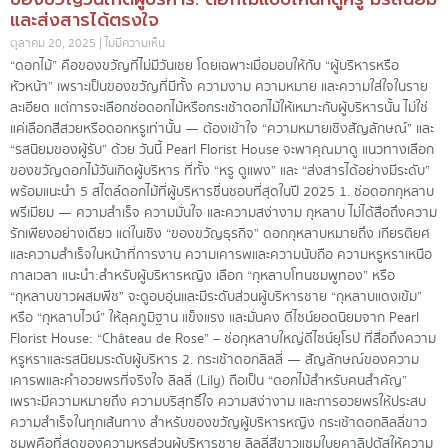
และส่งสารได้ตรงใจ
ตุลาคม 20, 2025
ไม่มีความเห็น
“ดอกไม้” คือของขวัญที่ไม่มีวันเชย โดยเฉพาะเมื่อมอบให้กับ “ผู้บริหารหรือ
หัวหน้า” เพราะเป็นของขวัญที่มีทั้ง ความงาม ความหมาย และความใส่ใจในราย
ละเอียด แต่การจะเลือกช่อดอกไม้หรือกระเช้าดอกไม้ให้เหมาะกับผู้บริหารนั้น ไม่ใช่
แค่เลือกสีสวยหรือดอกหรูเท่านั้น — ต้องเข้าใจ “ความหมายเชิงสัญลักษณ์” และ
“รสนิยมของผู้รับ” ด้วย วันนี้ Pearl Florist House จะพาคุณมาดู แนวทางเลือก
ของขวัญดอกไม้วันเกิดผู้บริหาร ที่ทั้ง “หรู ดูแพง” และ “ส่งสารได้อย่างมีระดับ”
พร้อมแนะนำ 5 สไตล์ดอกไม้ที่ผู้บริหารชื่นชอบที่สุดในปี 2025 1. ช่อดอกกุหลาบ
พรีเมียม — ความสำเร็จ ความมั่นใจ และความสง่างาม กุหลาบ ไม่ได้สื่อถึงความ
รักเพียงอย่างเดียว แต่ในเชิง “ของขวัญธุรกิจ” ดอกกุหลาบหมายถึง เกียรติยศ
และความสำเร็จในหน้าที่การงาน ความเคารพและความนับถือ ความหรูหราเหนือ
กาลเวลา แนะนำ:สำหรับผู้บริหารหญิง เลือก “กุหลาบโทนชมพูทอง” หรือ
“กุหลาบขาวผสมพีช” จะดูอบอุ่นและมีระดับส่วนผู้บริหารชาย “กุหลาบแดงเข้ม”
หรือ “กุหลาบไวน์” ให้ลุคภูมิฐาน แข็งแรง และมั่นคง ดีไซน์ยอดนิยมจาก Pearl
Florist House: “Château de Rose” – ช่อกุหลาบใหญ่ดีไซน์ยุโรป ที่สื่อถึงความ
หรูหราและรสนิยมระดับผู้บริหาร 2. กระเช้าดอกลิลลี่ — สัญลักษณ์ของความ
เคารพและคำอวยพรที่จริงใจ ลิลลี่ (Lily) ถือเป็น “ดอกไม้สำหรับคนสำคัญ”
เพราะมีความหมายถึง ความบริสุทธิ์ใจ ความสง่างาม และการอวยพรให้ประสบ
ความสำเร็จในทุกเส้นทาง สำหรับของขวัญผู้บริหารหญิง กระเช้าดอกลิลลี่ขาว
ชมพูคือที่สุดของความหรูส่วนผู้บริหารชาย ลิลลี่สีขาวแซมใบยูคาลิปตัสให้ความ