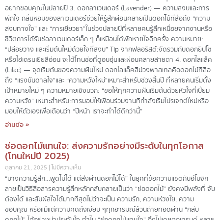
อยากขอบคุณในปลายปี 3. ดอกลาเวนเดอร์ (Lavender) — ความสงบและการ
พักใจ กลิ่นหอมของลาเวนเดอร์ช่วยให้รู้สึกผ่อนคลายเป็นดอกไม้ที่สื่อถึง “ความ
สงบทางใจ” และ “การเยียวยา”ในช่วงปลายปีที่หลายคนรู้สึกเหนื่อยจากงานหรือ
ชีวิตการได้รับช่อลาเวนเดอร์เล็ก ๆ ก็เหมือนได้พักหายใจอีกครั้ง ความหมาย:
“ปล่อยวาง และเริ่มต้นใหม่ด้วยใจที่สงบ” Tip จากฟลอริสต์:จัดรวมกับดอกยิปโซ
หรือไฮเดรนเยียสีอ่อน จะได้โทนช่อที่ดูอบอุ่นและผ่อนคลายสายตา 4. ดอกไลแล็ค
(Lilac) — จุดเริ่มต้นของความฝันใหม่ ดอกไลแล็คสีม่วงพาสเทลคือดอกไม้ที่สื่อ
ถึง “แรงบันดาลใจ”และ “ความหวังใหม่”เหมาะสำหรับช่วงสิ้นปี ที่หลายคนเริ่มตั้ง
เป้าหมายใหม่ ๆ ความหมายเชิงบวก: “ขอให้ทุกความฝันเริ่มต้นด้วยหัวใจที่เปี่ยม
ความหวัง” เหมาะสำหรับ:การมอบให้เพื่อนร่วมงานที่กำลังเริ่มโปรเจกต์ใหม่หรือ
มอบให้ตัวเองเพื่อเตือนว่า “ปีหน้า เราจะทำได้ดีกว่านี้”
อ่านต่อ »
ช่อดอกไม้แทนใจ: ส่งความรักอย่างมีระดับในทุกโอกาส
(โทนใหม่ปี 2025)
ตุลาคม 21, 2025
ไม่มีความเห็น
“บางความรู้สึก…พูดไม่ได้ แต่ส่งผ่านดอกไม้ได้” ในยุคที่ข้อความแชตกับอีโมจิก
ลายเป็นวิธีสื่อสารความรู้สึกหลักกลับกลายเป็นว่า “ช่อดอกไม้” ยังคงมีพลังที่ จับ
ต้องได้ และสัมผัสใจได้มากที่สุดไม่ว่าจะเป็น ความรัก, ความห่วงใย, ความ
ขอบคุณ หรือแม้แต่ความคิดถึงเงียบ ๆทุกอารมณ์ล้วนถ่ายทอดผ่าน “กลีบ