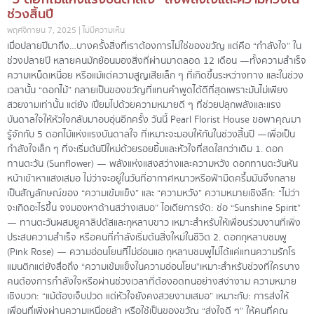
ช่วงสิ้นปี
พฤศจิกายน 7, 2025
ไม่มีความเห็น
เมื่อปลายปีมาถึง…บางครั้งสิ่งที่เราต้องการไม่ใช่ของขวัญ แต่คือ “กำลังใจ” ใน
ช่วงปลายปี หลายคนมักย้อนมองสิ่งที่ผ่านมาตลอด 12 เดือน —ทั้งความสำเร็จ
ความเหน็ดเหนื่อย หรือแม้แต่ความสูญเสียเล็ก ๆ ที่เกิดขึ้นระหว่างทาง และในช่วง
เวลานั้น “ดอกไม้” กลายเป็นของขวัญที่แทนคำพูดได้ดีที่สุดเพราะมันไม่เพียง
สวยงามเท่านั้น แต่ยัง เปี่ยมไปด้วยความหมายดี ๆ ที่ช่วยปลุกพลังและแรง
บันดาลใจให้หัวใจกลับมาอบอุ่นอีกครั้ง วันนี้ Pearl Florist House ขอพาคุณมา
รู้จักกับ 5 ดอกไม้แห่งแรงบันดาลใจ ที่เหมาะจะมอบให้กันในช่วงสิ้นปี —เพื่อเป็น
กำลังใจเล็ก ๆ ที่จะเริ่มต้นปีใหม่ด้วยรอยยิ้มและหัวใจที่สดใสกว่าเดิม 1. ดอก
ทานตะวัน (Sunflower) — พลังแห่งแสงสว่างและความหวัง ดอกทานตะวันหัน
หน้าเข้าหาแสงเสมอ ไม่ว่าจะอยู่ในวันที่อากาศหนาวหรือฟ้ามืดครึ้มมันจึงกลาย
เป็นสัญลักษณ์ของ “ความเข้มแข็ง” และ “ความหวัง” ความหมายเชิงลึก: “ไม่ว่า
จะเกิดอะไรขึ้น จงมองหาด้านสว่างเสมอ” ไอเดียการจัด: ช่อ “Sunshine Spirit”
— ทานตะวันผสมยูคาลิปตัสและกุหลาบขาว เหมาะสำหรับให้เพื่อนร่วมงานที่เพิ่ง
ประสบความสำเร็จ หรือคนที่กำลังเริ่มต้นสิ่งใหม่ในชีวิต 2. ดอกกุหลาบชมพู
(Pink Rose) — ความอ่อนโยนที่ไม่อ่อนแอ กุหลาบชมพูไม่ได้แค่แทนความรักโร
แมนติกแต่ยังสื่อถึง “ความเข้มแข็งในความอ่อนโยน”เหมาะสำหรับช่วงที่ใครบาง
คนต้องการกำลังใจหรือผ่านช่วงเวลาที่ต้องอดทนอย่างสง่างาม ความหมาย
เชิงบวก: “แม้ต้องเจ็บปวด แต่หัวใจยังคงสวยงามเสมอ” เหมาะกับ: การส่งให้
เพื่อนที่เพิ่งผ่านความเหนื่อยล้า หรือใช้เป็นของขวัญ “ส่งใจดี ๆ” ให้คนที่คุณ