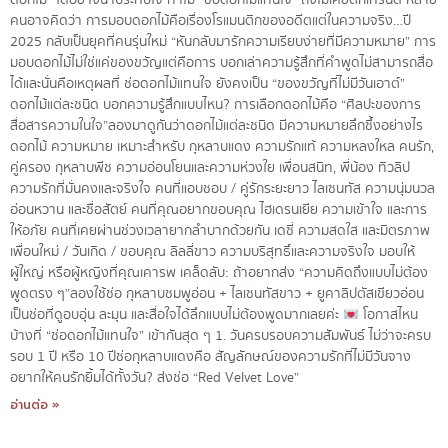
ดอกไม้” ได้อย่างน่าประทับใจ ทำไม “ช่อดอกไม้แทนใจ” ถึงไม่เคยตกเทรนด์ หลาย
คนอาจคิดว่า การมอบดอกไม้คือเรื่องโรแมนติกของอดีตแต่ในความจริง…ปี
2025 กลับเป็นยุคที่คนรุ่นใหม่ “หันกลับมารักความเรียบง่ายที่มีความหมาย” การ
มอบดอกไม้ไม่ใช่แค่ของขวัญแต่คือการ บอกเล่าความรู้สึกที่คำพูดไม่สามารถสื่อ
ได้และนั่นคือเหตุผลที่ ช่อดอกไม้แทนใจ ยังคงเป็น “ของขวัญที่ไม่มีวันเอาต์”
ดอกไม้แต่ละชนิด บอกความรู้สึกแบบไหน? การเลือกดอกไม้คือ “ศิลปะของการ
สื่อสารความในใจ”ลองมาดูกันว่าดอกไม้แต่ละชนิด มีความหมายลึกซึ้งอย่างไร
ดอกไม้ ความหมาย เหมาะสำหรับ กุหลาบแดง ความรักแท้ ความหลงใหล คนรัก,
คู่ครอง กุหลาบพีช ความอ่อนโยนและความห่วงใย เพื่อนสนิท, พี่น้อง ทิวลิป
ความรักที่มั่นคงและจริงใจ คนที่แอบชอบ / คู่รักระยะยาว ไลเซนทัส ความนุ่มนวล
อ่อนหวาน และซื่อสัตย์ คนที่คุณอยากขอบคุณ ไฮเดรนเยีย ความเข้าใจ และการ
ให้อภัย คนที่เคยผ่านช่วงเวลายากลำบากด้วยกัน เดซี่ ความสดใส และมิตรภาพ
เพื่อนใหม่ / วันเกิด / ขอบคุณ ลิลลี่ขาว ความบริสุทธิ์และความจริงใจ มอบให้
ผู้ใหญ่ หรือผู้หญิงที่คุณเคารพ เคล็ดลับ: ถ้าอยากส่ง “ความคิดถึงแบบไม่ต้อง
พูดตรง ๆ”ลองใช้ช่อ กุหลาบชมพูอ่อน + ไลเซนทัสขาว + ยูคาลิปตัสเขียวอ่อน
เป็นช่อที่ดูอบอุ่น ละมุน และสื่อใจได้ลึกแบบไม่ต้องพูดมากเลยค่ะ
โอกาสไหน
บ้างที่ “ช่อดอกไม้แทนใจ” เข้ากันสุด ๆ 1. วันครบรอบความสัมพันธ์ ไม่ว่าจะครบ
รอบ 1 ปี หรือ 10 ปีช่อกุหลาบแดงคือ สัญลักษณ์ของความรักที่ไม่มีวันจาง
อยากให้คนรักยิ้มได้ทั้งวัน? ส่งช่อ “Red Velvet Love”
อ่านต่อ »