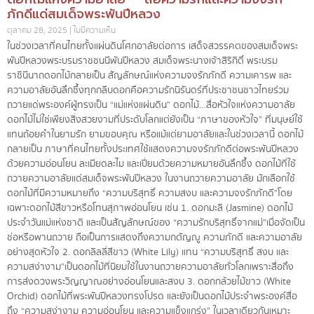
ภักดีแด่สมเด็จพระพันปีหลวง
ตุลาคม 28, 2025
ไม่มีความเห็น
ในช่วงเวลาที่คนไทยทั้งแผ่นดินโศกอาลัยต่อการ เสด็จสวรรคตของสมเด็จพระ
พันปีหลวงพระบรมราชชนนีพันปีหลวง สมเด็จพระนางเจ้าสิริกิติ์ พระบรม
ราชินีนาถดอกไม้กลายเป็น สัญลักษณ์แห่งความจงรักภักดี ความเคารพ และ
ความอาลัยอันลึกซึ้งทุกกลีบดอกคือความรักนิรันดร์ที่ประชาชนชาวไทยร่วม
ถวายแด่พระองค์ผู้ทรงเป็น “แม่แห่งแผ่นดิน” ดอกไม้…สื่อหัวใจแห่งความอาลัย
ดอกไม้ไม่ใช่เพียงสิ่งสวยงามที่ประดับโลกแต่ยังเป็น “ภาษาของหัวใจ” ที่มนุษย์ใช้
แทนถ้อยคำในยามรัก ยามขอบคุณ หรือแม้แต่ยามอาลัยและในช่วงเวลานี้ ดอกไม้
กลายเป็น ภาษาที่คนไทยทั้งประเทศใช้แสดงความจงรักภักดีต่อพระพันปีหลวง
ด้วยความอ่อนโยน ละเมียดละไม และเปี่ยมด้วยความหมายอันลึกซึ้ง ดอกไม้ที่ใช้
ถวายความอาลัยแด่สมเด็จพระพันปีหลวง ในงานถวายความอาลัย มักเลือกใช้
ดอกไม้ที่มีความหมายถึง “ความบริสุทธิ์ ความสงบ และความจงรักภักดี”โดย
เฉพาะดอกไม้สีขาวหรือโทนสุภาพอ่อนโยน เช่น 1. ดอกมะลิ (Jasmine) ดอกไม้
ประจำวันแม่แห่งชาติ และเป็นสัญลักษณ์ของ “ความรักบริสุทธิ์จากแม่”เมื่อจัดเป็น
ช่อหรือพานถวาย ถือเป็นการแสดงถึงความกตัญญู ความภักดี และความอาลัย
อย่างสุดหัวใจ 2. ดอกลิลลี่สีขาว (White Lily) แทน “ความบริสุทธิ์ สงบ และ
ความสง่างาม”เป็นดอกไม้ที่นิยมใช้ในงานถวายความอาลัยทั่วโลกเพราะสื่อถึง
การส่งดวงพระวิญญาณอย่างอ่อนโยนและสงบ 3. ดอกกล้วยไม้ขาว (White
Orchid) ดอกไม้ที่พระพันปีหลวงทรงโปรด และยังเป็นดอกไม้ประจำพระองค์สื่อ
ถึง “ความสง่างาม ความอ่อนโยน และความแข็งแกร่ง” ในเวลาเดียวกันเหมาะ