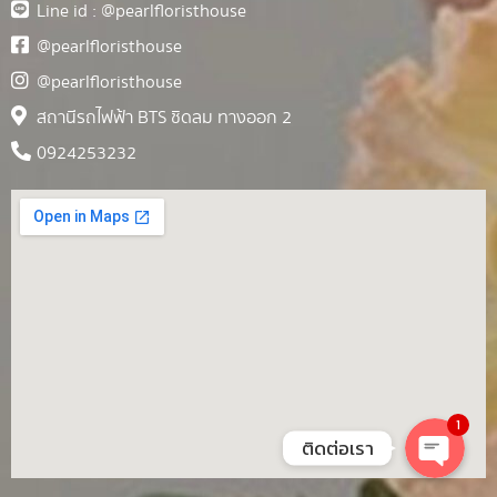
Line id : @pearlfloristhouse
@pearlfloristhouse
@pearlfloristhouse
สถานีรถไฟฟ้า BTS ชิดลม ทางออก 2
0924253232
1
ติดต่อเรา