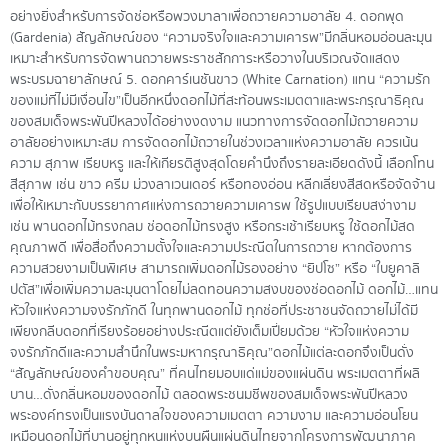
อย่างยิ่งสำหรับการจัดช่อหรือพวงมาลาเพื่อถวายความอาลัย 4. ดอกพุด
(Gardenia) สัญลักษณ์ของ “ความจริงใจและความเคารพ”มีกลิ่นหอมอ่อนละมุน
เหมาะสำหรับการจัดพานถวายพระราชสักการะหรือวางในบริเวณจัดแสดง
พระบรมฉายาลักษณ์ 5. ดอกคาร์เนชันขาว (White Carnation) แทน “ความรัก
ของแม่ที่ไม่มีเงื่อนไข”เป็นอีกหนึ่งดอกไม้ที่สะท้อนพระเมตตาและพระกรุณาธิคุณ
ของสมเด็จพระพันปีหลวงได้อย่างงดงาม แนวทางการจัดดอกไม้ถวายความ
อาลัยอย่างเหมาะสม การจัดดอกไม้ถวายในช่วงเวลาแห่งความอาลัย ควรเน้น
ความ สุภาพ เรียบหรู และให้เกียรติสูงสุดโดยคำนึงถึงรายละเอียดดังนี้ เลือกโทน
สีสุภาพ เช่น ขาว ครีม ม่วงลาเวนเดอร์ หรือทองอ่อน หลีกเลี่ยงสีสดหรือจัดจ้าน
เพื่อให้เหมาะกับบรรยากาศแห่งการถวายความเคารพ ใช้รูปแบบเรียบสง่างาม
เช่น พานดอกไม้ทรงกลม ช่อดอกไม้ทรงสูง หรือกระเช้าเรียบหรู ใช้ดอกไม้สด
คุณภาพดี เพื่อสื่อถึงความตั้งใจและความประณีตในการถวาย หากต้องการ
ความสวยงามเป็นพิเศษ สามารถเพิ่มดอกไม้รองอย่าง “ยิปโซ” หรือ “ใบยูคาลิ
ปตัส”เพื่อเพิ่มความละมุนตาโดยไม่ลดทอนความสงบของช่อดอกไม้ ดอกไม้…แทน
หัวใจแห่งความจงรักภักดี ในทุกพานดอกไม้ ทุกช่อที่ประชาชนจัดถวายไม่ได้มี
เพียงกลีบดอกที่เรียงร้อยอย่างประณีตแต่ยังเต็มเปี่ยมด้วย “หัวใจแห่งความ
จงรักภักดีและความสำนึกในพระมหากรุณาธิคุณ”ดอกไม้แต่ละดอกจึงเป็นดั่ง
“สัญลักษณ์ของคำขอบคุณ” ที่คนไทยมอบแด่แม่ของแผ่นดิน พระเมตตาที่ผลิ
บาน…ดั่งกลิ่นหอมของดอกไม้ ตลอดพระชนมชีพของสมเด็จพระพันปีหลวง
พระองค์ทรงเป็นแรงบันดาลใจของความเมตตา ความงาม และความอ่อนโยน
เหมือนดอกไม้ที่บานอยู่ทุกหนแห่งบนผืนแผ่นดินไทยจากโครงการพัฒนาภาค