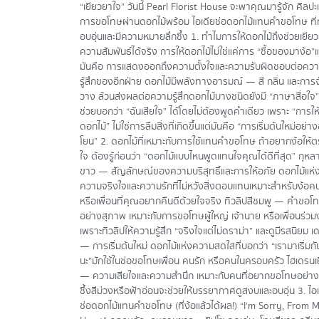
“เยียวยาใจ” วันนี้ Pearl Florist House จะพาคุณมารู้จัก ศิลปะ
การขอโทษผ่านดอกไม้พร้อม ไอเดียช่อดอกไม้แทนคำขอโทษ ที่ท
อบอุ่นและมีความหมายลึกซึ้ง 1. ทำไมการให้ดอกไม้ถึงช่วยเยีย
ความสัมพันธ์ได้จริง การให้ดอกไม้ไม่ใช่แค่การ “ซื้อของมาง้อ”แ
มันคือ การแสดงออกถึงความตั้งใจและความรับผิดชอบต่อคว
รู้สึกของอีกฝ่าย ดอกไม้มีพลังทางอารมณ์ — สี กลิ่น และการ
วาง ล้วนส่งผลต่อความรู้สึกดอกไม้บางชนิดยังมี “ภาษาสื่อใจ” 
ช่วยบอกว่า “ฉันเสียใจ” ได้โดยไม่ต้องพูดคำเดียว เพราะ “การให
ดอกไม้” ไม่ใช่การลืมสิ่งที่เกิดขึ้นแต่มันคือ “การเริ่มต้นใหม่อย่า
โยน” 2. ดอกไม้ที่เหมาะกับการใช้แทนคำขอโทษ ถ้าอยากง้อให้
ใจ ต้องรู้ก่อนว่า “ดอกไม้แบบไหนพูดแทนใจคุณได้ดีที่สุด” กุหล
ขาว — สัญลักษณ์ของความบริสุทธิ์และการให้อภัย ดอกไม้แห่
ความจริงใจและความรักที่ไม่หวังสิ่งตอบแทนเหมาะสำหรับง้อคน
หรือเพื่อนที่คุณอยากคืนดีด้วยใจจริง ทิวลิปสีชมพู — คำขอโ
อย่างสุภาพ เหมาะกับการขอโทษผู้ใหญ่ เจ้านาย หรือเพื่อนร่ว
เพราะทิวลิปให้ความรู้สึก “จริงใจแต่ไม่ดราม่า” และดูมีรสนิยม เดซ
— การเริ่มต้นใหม่ ดอกไม้แห่งความสดใสที่บอกว่า “เรามาเริ่มกั
นะ”มักใช้ในช่อขอโทษเพื่อน คนรัก หรือคนในครอบครัว ไฮเดรนเ
— ความเสียใจและความสำนึก เหมาะกับคนที่อยากขอโทษอย่าง
ซึ้งสีม่วงหรือฟ้าอ่อนจะช่วยให้บรรยากาศดูสงบและอบอุ่น 3. ไอเ
ช่อดอกไม้แทนคำขอโทษ (ที่ง้อแล้วได้ผล!) “I’m Sorry, From 