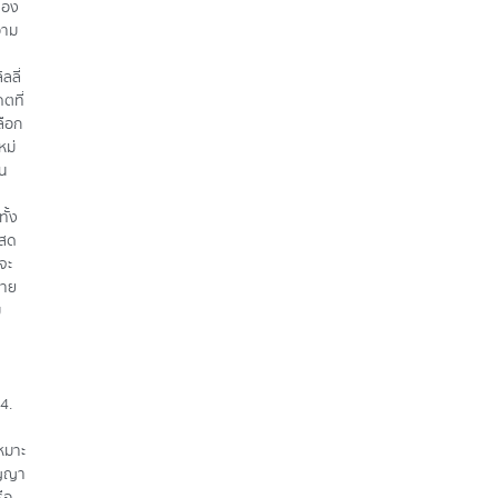
ของ
วาม
ลลี่
ตที่
ลือก
หม่
้น
ั้ง
้สด
จะ
ลาย
ี
4.
หมาะ
ิญญา
ือ