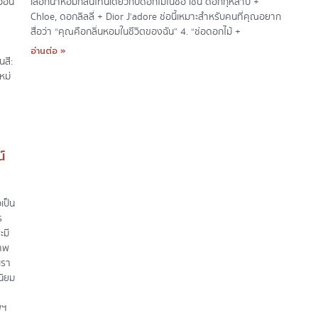
อ่อน
เลือกน้ำหอมกลิ่นโทนเดียวกับดอกไม้ในช่อ เช่น ดอกกุหลาบ +
Chloe, ดอกลิลลี่ + Dior J’adore ช่อนี้เหมาะสำหรับคนที่คุณอยาก
สื่อว่า “คุณคือกลิ่นหอมในชีวิตของฉัน” 4. “ช่อดอกไม้ +
อ่านต่อ »
นสี:
หม่
์
เป็น
ร
ะมี
เทพ
เรา
นิยม
พฯ