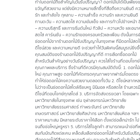
ทำไมดอกไม้ถึงสำคัญในวันรับปริญญา? ดอกไม้ไม่ได้เป็นเพียง
ขวัญที่สวยงาม แต่ยังมีความหมายลึกซึ้งที่สื่อถึงความยินดี ค
รัก และกำลังใจ กุหลาบ – ความสำเร็จ ความรัก และความยินดี
ทานตะวัน – ความสดใส ความเข้มแข็ง และการก้าวไปข้างหน้า ลิ
– ความบริสุทธิ์ และการเริ่มต้นใหม่ ทิวลิป – ความหวัง และอนาค
สดใส คาร์เนชั่น – ความรักของครอบครัวและเพื่อน ดังนั้นการเ
ช่อดอกไม้จากร้านดอกไม้รับปริญญาในกรุงเทพ ที่มีดอกไม้สดใ
ดีไซน์สวย และความหมายดี จะช่วยทำให้วันพิเศษนี้สมบูรณ์ยิ่งขึ
คุณสมบัติของร้านดอกไม้รับปริญญาที่ดี การเลือกซื้อดอกไม้
สำหรับวันสำคัญอย่างวันรับปริญญา ควรใส่ใจร้านที่ตอบโจทย์ท
คุณภาพและบริการ ซึ่งร้านที่ดีควรมีคุณสมบัติดังนี้: 1. ดอกไม
ใหม่ คุณภาพสูง ดอกไม้ที่คัดเกรดคุณภาพจากฟาร์มโดยตรง 
ทำให้ช่อดอกไม้คงความสวยงามตลอดทั้งวัน 2. ดีไซน์หลากห
ไม่ว่าจะเป็นช่อดอกไม้สไตล์เรียบหรู มินิมอล หรือสดใส ร้านควรม
ดีไซน์ที่ตอบโจทย์ทุกสไตล์ 3. บริการจัดส่งตรงเวลา โดยเฉพาะ
มหาวิทยาลัยในกรุงเทพ เช่น จุฬาลงกรณ์มหาวิทยาลัย
มหาวิทยาลัยธรรมศาสตร์ ท่าพระจันทร์ มหาวิทยาลัย
เกษตรศาสตร์ มหาวิทยาลัยศิลปากร มหาวิทยาลัยมหิดล ฯลฯ 
ราคาเหมาะสม มีหลายระดับราคาให้เลือก ตั้งแต่ช่อเล็กน่ารัก ไป
จนถึงช่อใหญ่หรูหรา 5. บริการใส่ใจลูกค้า สามารถแนะนำช่อที่เ
สมกับบัณฑิตแต่ละคน เคล็ดลับเลือกช่อดอกไม้สำหรับวันรับปร
เลือกดอกไม้ที่สื่อความหมายดี เช่น ทานตะวันสำหรับกำลังใจ หร