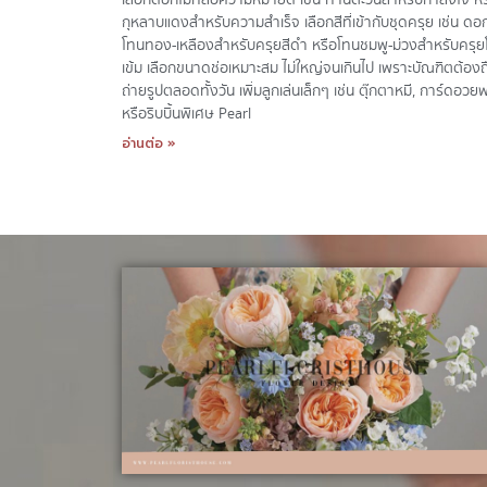
กุหลาบแดงสำหรับความสำเร็จ เลือกสีที่เข้ากับชุดครุย เช่น ดอก
โทนทอง-เหลืองสำหรับครุยสีดำ หรือโทนชมพู-ม่วงสำหรับครุ
เข้ม เลือกขนาดช่อเหมาะสม ไม่ใหญ่จนเกินไป เพราะบัณฑิตต้องถ
ถ่ายรูปตลอดทั้งวัน เพิ่มลูกเล่นเล็กๆ เช่น ตุ๊กตาหมี, การ์ดอวย
หรือริบบิ้นพิเศษ Pearl
อ่านต่อ »