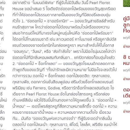
แห่ง
อยากสร้าง “โมเมนต์พิเศษ” ที่ผู้รับไม่มีวันลืม วันนี้ Pearl Florist
ั้ง
House ขอนำเสนอ 5 ไอเดียจัดช่อดอกไม้พร้อมของขวัญสุดครีเอต
วยา
ที่ทำให้ช่อดอกไม้ธรรมดากลายเป็นของขวัญที่มีสตอรี่และอบอุ่น
คู่
ต่
หัวใจ 1. “ช่อดอกไม้ + ชาออร์แกนิก” — ของขวัญสายชิลล์สำหรับ
ลู
าม
คนรักสุขภาพ ใครว่าช่อดอกไม้ต้องมาพร้อมไวน์หรือของหวาน
Fl
จัด
เสมอ?เทรนด์ใหม่ที่มาแรงในหมู่คนรุ่นใหม่คือ “ช่อดอกไม้พร้อมชา”
พฤศจ
ที่
ใช้ดอกไม้โทนธรรมชาติ เช่น ลาเวนเดอร์ คาโมมายล์ หรือยูคาลิปตัส
้
แซมด้วยซองชาออร์แกนิกในกล่องหรูหรา เหมาะสำหรับให้ในโอกาส
อ่าน
งอ่อน
“ขอบคุณ”, “วันแม่”, หรือ “ส่งกำลังใจ” เพราะไม่มีอะไรนุ่มนวลไปกว่า
8 
ตรง
ช่อดอกไม้ที่มีกลิ่นหอมผสมกับกลิ่นชา… แค่เปิดกล่องก็อบอุ่นใจแล้ว
หมา
าบ
2. “ช่อดอกไม้ + ช็อกโกแลต” — ของขวัญสุดโรแมนติกตลอดกาล
ง
ถ้าพูดถึงของขวัญที่ “ทั้งน่ารักและมีความหมาย”ไม่มีอะไรจะลงตัวไป
พฤศจ
รัก
กว่าการรวม ดอกไม้ + ช็อกโกแลต ดอกไม้ยอดฮิต: กุหลาบแดง,
อ่าน
ทษ
กุหลาบพีช, ดอกคาร์เนชั่นสีชมพูอ่อน เสริมด้วยช็อกโกแลตแบรนด์
มงาน
พรีเมียม เช่น Ferrero, Godiva, หรือดาร์กช็อกโกแลตแฮนด์เมด ไอ
ดอ
ี่
เดียจาก Pearl Florist House:จัดในกล่องใสทรงหรู หรือกล่อง
เดี
นใหม่
กำมะหยี่สีเข้ม แล้วใช้ริบบิ้นโทนทองคาดให้ดูแพงขึ้น 3. “ช่อดอกไม้ +
พฤศจ
ยีย
น้ำหอม” — เซอร์ไพรส์สุดหรูที่สื่อความหมายลึกซึ้ง ดอกไม้ = ความ
อ่าน
ลึก
หอมจากธรรมชาติน้ำหอม = ความหอมจากความตั้งใจ เมื่อรวม
ดีย
กัน… มันคือ “ของขวัญแห่งความทรงจำ” ที่ผู้รับจะจดจำกลิ่นนั้น
My
ตลอดไป ดอกไม้แนะนำ: กุหลาบขาว, พีโอนี, ไลแล็ค, ฟรีเซีย แนะนำให้