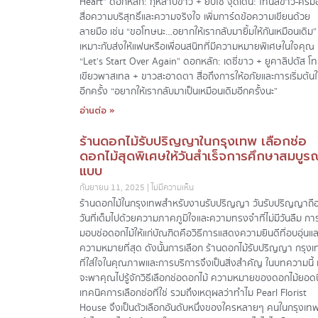
Heart” ดอกหลัก: กุหลาบขาว + ยิปโซ จุดเด่น: โทนสีขาว-ครีม
สื่อความบริสุทธิ์และความจริงใจ เพิ่มการ์ดข้อความเขียนด้วย
ลายมือ เช่น “ขอโทษนะ…อยากให้เรากลับมายิ้มให้กันเหมือนเดิม”
เหมาะกับส่งให้แฟนหรือเพื่อนสนิทที่มีความหมายพิเศษในใจคุณ
“Let’s Start Over Again” ดอกหลัก: เดซี่ขาว + ยูคาลิปตัส โท
เขียวพาสเทล + ขาวสะอาดตา สื่อถึงการให้อภัยและการเริ่มต้นใ
อีกครั้ง “อยากให้เรากลับมาเป็นเหมือนเดิมอีกครั้งนะ”
อ่านต่อ »
ร้านดอกไม้รับปริญญาในกรุงเทพ เลือกช่อ
ดอกไม้สุดพิเศษให้วันสำเร็จการศึกษาสมบูรณ
แบบ
กันยายน 11, 2025
ไม่มีความเห็น
ร้านดอกไม้ในกรุงเทพสำหรับงานรับปริญญา วันรับปริญญาถือ
วันที่เต็มไปด้วยความภาคภูมิใจและความทรงจำที่ไม่มีวันลืม กา
มอบช่อดอกไม้ให้แก่บัณฑิตคือวิธีการแสดงความยินดีที่อบอุ่นแล
ความหมายที่สุด ดังนั้นการเลือก ร้านดอกไม้รับปริญญา กรุง
ที่ใส่ใจในคุณภาพและการบริการจึงเป็นสิ่งสำคัญ ในบทความนี้ 
จะพาคุณไปรู้จักวิธีเลือกช่อดอกไม้ ความหมายของดอกไม้ยอด
เทคนิคการเลือกช่อที่ใช่ รวมถึงเหตุผลว่าทำไม Pearl Florist
House จึงเป็นตัวเลือกอันดับหนึ่งของใครหลายๆ คนในกรุงเท