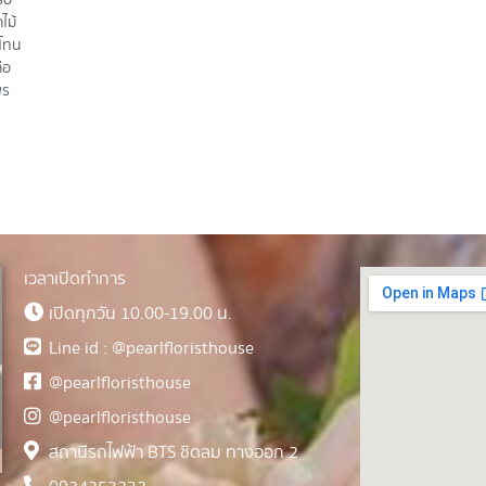
ไม้
ยโทน
ือ
พร
เวลาเปิดทำการ
เปิดทุกวัน 10.00-19.00 น.
Line id : @pearlfloristhouse
@pearlfloristhouse
@pearlfloristhouse
สถานีรถไฟฟ้า BTS ชิดลม ทางออก 2