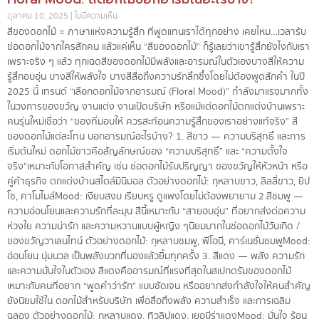
ตุลาคม 10, 2025
ไม่มีความเห็น
สีของดอกไม้ = ภาษาแห่งความรู้สึก ที่พูดแทนเราได้ทุกอย่าง เคยไหม…เวลารับ
ช่อดอกไม้จากใครสักคน แล้วแค่เห็น “สีของดอกไม้” ก็รู้เลยว่าเขารู้สึกยังไงกับเรา
เพราะจริง ๆ แล้ว ทุกเฉดสีของดอกไม้มีพลังและอารมณ์ในตัวเองบางสีให้ความ
รู้สึกอบอุ่น บางสีให้พลังใจ บางสีสื่อถึงความรักลึกซึ้งโดยไม่ต้องพูดสักคำ ในปี
2025 นี้ เทรนด์ “เลือกดอกไม้จากอารมณ์ (Floral Mood)” กำลังมาแรงมากทั้ง
ในวงการของขวัญ งานแต่ง งานเปิดบริษัท หรือแม้แต่ดอกไม้ตกแต่งบ้านเพราะ
คนรุ่นใหม่เชื่อว่า “ของที่มอบให้ ควรสะท้อนความรู้สึกของเราอย่างแท้จริง” สี
ของดอกไม้แต่ละโทน บอกอารมณ์อะไรบ้าง? 1. สีขาว — ความบริสุทธิ์ และการ
เริ่มต้นใหม่ ดอกไม้ขาวคือสัญลักษณ์ของ “ความบริสุทธิ์” และ “ความตั้งใจ
จริง”เหมาะกับโอกาสสำคัญ เช่น ช่อดอกไม้รับปริญญา ของขวัญให้หัวหน้า หรือ
คู่ค้าธุรกิจ ตกแต่งบ้านสไตล์มินิมอล ตัวอย่างดอกไม้: กุหลาบขาว, ลิลลี่ขาว, ยิป
โซ, คาโมไมล์Mood: เงียบสงบ เรียบหรู ดูแพงโดยไม่ต้องพยายาม 2.สีชมพู —
ความอ่อนโยนและความรักที่ละมุน สีนี้เหมาะกับ “สายอบอุ่น” ที่อยากส่งต่อความ
ห่วงใย ความน่ารัก และความหวานแบบผู้หญิง ๆนิยมมากในช่อดอกไม้วันเกิด /
ของขวัญวาเลนไทน์ ตัวอย่างดอกไม้: กุหลาบชมพู, พีโอนี, คาร์เนชั่นชมพูMood:
อ่อนโยน นุ่มนวล เป็นพลังบวกที่มองแล้วยิ้มทุกครั้ง 3. สีแดง — พลัง ความรัก
และความมั่นใจในตัวเอง สีแดงคืออารมณ์ที่แรงที่สุดในสเปกตรัมของดอกไม้
เหมาะกับคนที่อยาก “พูดคำว่ารัก” แบบชัดเจน หรืออยากส่งกำลังใจให้คนสำคัญ
ยังนิยมใช้ใน ดอกไม้สำหรับบริษัท เพื่อสื่อถึงพลัง ความสำเร็จ และการเฉลิม
ฉลอง ตัวอย่างดอกไม้: กุหลาบแดง, ทิวลิปแดง, เยอบีร่าแดงMood: มั่นใจ ร้อน